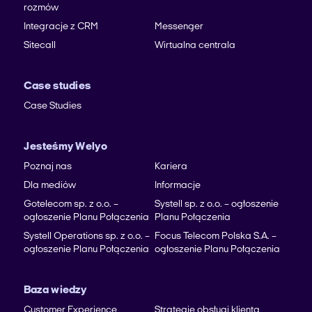
rozmów
Integracje z CRM
Messenger
Sitecall
Wirtualna centrala
Case studies
Case Studies
Jesteśmy Welyo
Poznaj nas
Kariera
Dla mediów
Informacje
Gotelecom sp. z o.o. –
Systell sp. z o.o. – ogłoszenie
ogłoszenie Planu Połączenia
Planu Połączenia
Systell Operations sp. z o.o. –
Focus Telecom Polska S.A. –
ogłoszenie Planu Połączenia
ogłoszenie Planu Połączenia
Baza wiedzy
Customer Experience
Strategie obsługi klienta