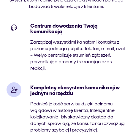
system, który realnie zwiększa efektywność i pomaga
budować trwałe relacje z klientami.
Centrum dowodzenia Twoją
komunikacją
Zarządzaj wszystkimi kanałami kontaktu z
poziomu jednego pulpitu. Telefon, e-mail, czat
– Welyo centralizuje strumień zgłoszeń,
porządkując procesy i skracając czas
reakcji.
Kompletny ekosystem komunikacji w
jednym narzędziu
Podnieś jakość serwisu dzięki pełnemu
wglądowi w historię klienta, Inteligentne
kolejkowanie i błyskawiczny dostęp do
danych sprawiają, że konsultanci rozwiązują
problemy szybciej i precyzyjniej.