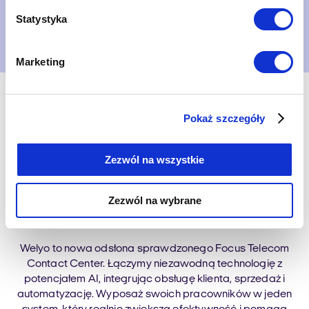
Statystyka
Umów prezentację
Marketing
Pokaż szczegóły
Zezwól na wszystkie
Kompletny ekosystem
komunikacji w jednym
Zezwól na wybrane
narzędziu
Welyo to nowa odsłona sprawdzonego Focus Telecom
Contact Center. Łączymy niezawodną technologię z
potencjałem AI, integrując obsługę klienta, sprzedaż i
automatyzację. Wyposaż swoich pracowników w jeden