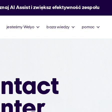
znaj AI Assist i zwiększ efektywność zespołu
jesteśmy Welyo
baza wiedzy
pomoc
ntact
nter