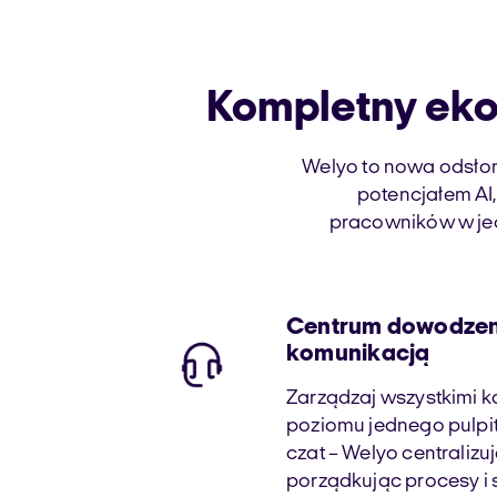
Kompletny eko
Welyo to nowa odsłon
potencjałem AI,
pracowników w jed
Centrum dowodzen
komunikacją
Zarządzaj wszystkimi k
poziomu jednego pulpitu
czat – Welyo centralizu
porządkując procesy i 