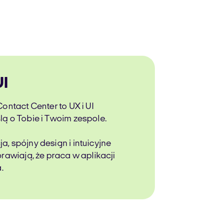
I
ontact Center to UX i UI
ą o Tobie i Twoim zespole.
, spójny design i intuicyjne
rawiają, że praca w aplikacji
.