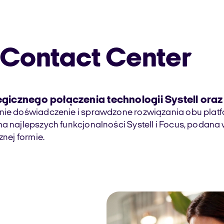
 Contact Center
tegicznego połączenia technologii Systell ora
tnie doświadczenie i sprawdzone rozwiązania obu plat
ma najlepszych funkcjonalności Systell i Focus, podana
znej formie.