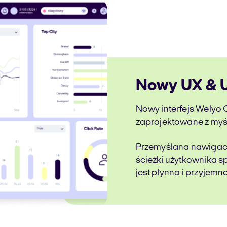
Nowy UX & U
Nowy interfejs Welyo C
zaprojektowane z myśl
Przemyślana nawigacja
ścieżki użytkownika sp
jest płynna i przyjemna