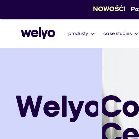
NOWOŚĆ!
Po
produkty
case studies
Welyo
Co
Ce