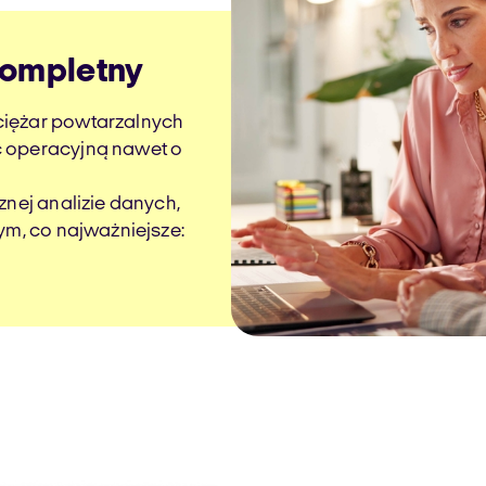
kompletny
ciężar powtarzalnych
ć operacyjną nawet o
znej analizie danych,
ym, co najważniejsze: