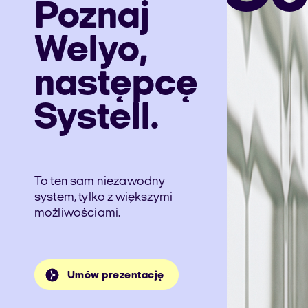
Poznaj
Welyo,
następcę
Systell.
To ten sam niezawodny
system, tylko z większymi
możliwościami.
Umów prezentację