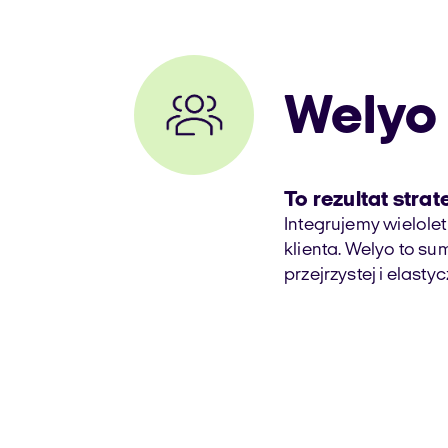
Welyo
To rezultat stra
Integrujemy wielole
klienta. Welyo to su
przejrzystej i elastyc