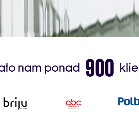
900
ało nam ponad
kli