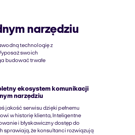
dnym narzędziu
awodną technologię z
. Wyposaż swoich
aga budować trwałe
letny ekosystem komunikacji
dnym narzędziu
ś jakość serwisu dzięki pełnemu
wi w historię klienta, Inteligentne
owanie i błyskawiczny dostęp do
 sprawiają, że konsultanci rozwiązują