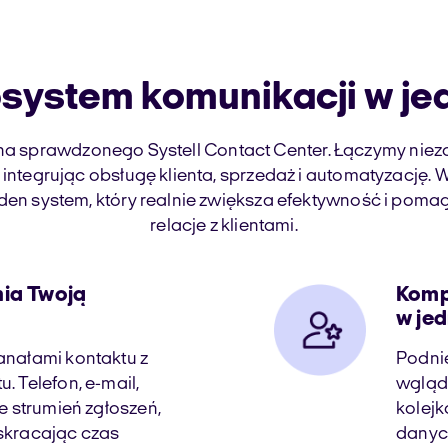
system komunikacji w je
a sprawdzonego Systell Contact Center. Łączymy niez
 integrując obsługę klienta, sprzedaż i automatyzację
en system, który realnie zwiększa efektywność i pom
relacje z klientami.
ia Twoją
Komp
w je
anałami kontaktu z
Podnie
. Telefon, e-mail,
wglądo
je strumień zgłoszeń,
kolejk
skracając czas
danych