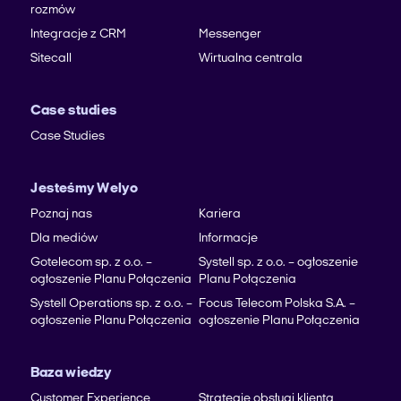
rozmów
Integracje z CRM
Messenger
Sitecall
Wirtualna centrala
Case studies
Case Studies
Jesteśmy Welyo
Poznaj nas
Kariera
Dla mediów
Informacje
Gotelecom sp. z o.o. –
Systell sp. z o.o. – ogłoszenie
ogłoszenie Planu Połączenia
Planu Połączenia
Systell Operations sp. z o.o. –
Focus Telecom Polska S.A. –
ogłoszenie Planu Połączenia
ogłoszenie Planu Połączenia
Baza wiedzy
Customer Experience
Strategie obsługi klienta