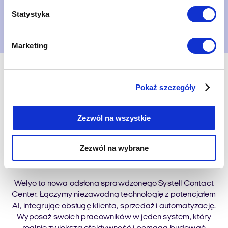
Statystyka
Umów prezentację
Marketing
Pokaż szczegóły
Zezwól na wszystkie
Kompletny ekosystem
komunikacji w jednym
Zezwól na wybrane
narzędziu
Welyo to nowa odsłona sprawdzonego Systell Contact
Center. Łączymy niezawodną technologię z potencjałem
AI, integrując obsługę klienta, sprzedaż i automatyzację.
Wyposaż swoich pracowników w jeden system, który