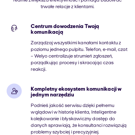
realnie zwiększa efektywność i pomaga budować
trwałe relacje z klientami.
Centrum dowodzenia Twoją
komunikacją
Zarządzaj wszystkimi kanałami kontaktu z
poziomu jednego pulpitu. Telefon, e-mail, czat
– Welyo centralizuje strumień zgłoszeń,
porządkując procesy i skracając czas
reakcji.
Kompletny ekosystem komunikacji w
jednym narzędziu
Podnieś jakość serwisu dzięki pełnemu
wglądowi w historię klienta, Inteligentne
kolejkowanie i błyskawiczny dostęp do
danych sprawiają, że konsultanci rozwiązują
problemy szybciej i precyzyjniej.