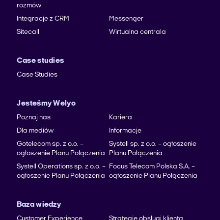
rozmów
Integracje z CRM
Messenger
Sitecall
Wirtualna centrala
Case studies
Case Studies
Jesteśmy Welyo
Poznaj nas
Kariera
Dla mediów
Informacje
Gotelecom sp. z o.o. –
Systell sp. z o.o. – ogłoszenie
ogłoszenie Planu Połączenia
Planu Połączenia
Systell Operations sp. z o.o. –
Focus Telecom Polska S.A. –
ogłoszenie Planu Połączenia
ogłoszenie Planu Połączenia
Baza wiedzy
Customer Experience
Strategie obsługi klienta