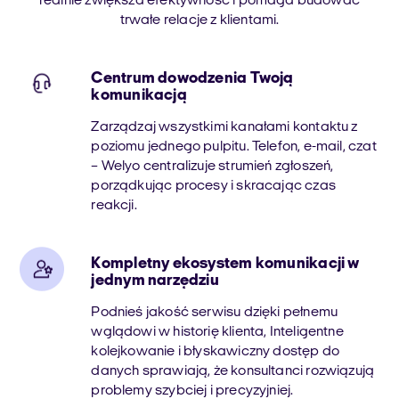
realnie zwiększa efektywność i pomaga budować
trwałe relacje z klientami.
Centrum dowodzenia Twoją
komunikacją
Zarządzaj wszystkimi kanałami kontaktu z
poziomu jednego pulpitu. Telefon, e-mail, czat
– Welyo centralizuje strumień zgłoszeń,
porządkując procesy i skracając czas
reakcji.
Kompletny ekosystem komunikacji w
jednym narzędziu
Podnieś jakość serwisu dzięki pełnemu
wglądowi w historię klienta, Inteligentne
kolejkowanie i błyskawiczny dostęp do
danych sprawiają, że konsultanci rozwiązują
problemy szybciej i precyzyjniej.