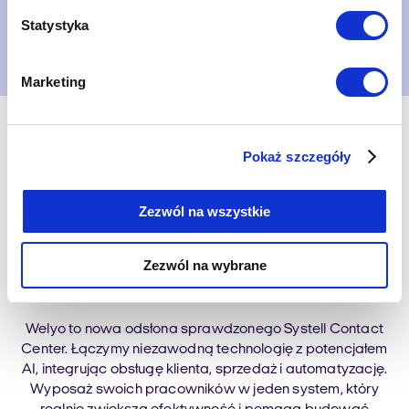
Statystyka
Umów prezentację
Marketing
Pokaż szczegóły
Zezwól na wszystkie
Kompletny ekosystem
komunikacji w jednym
Zezwól na wybrane
narzędziu
Welyo to nowa odsłona sprawdzonego Systell Contact
Center. Łączymy niezawodną technologię z potencjałem
AI, integrując obsługę klienta, sprzedaż i automatyzację.
Wyposaż swoich pracowników w jeden system, który