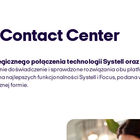
 Contact Center
tegicznego połączenia technologii Systell ora
tnie doświadczenie i sprawdzone rozwiązania obu plat
ma najlepszych funkcjonalności Systell i Focus, podana
znej formie.