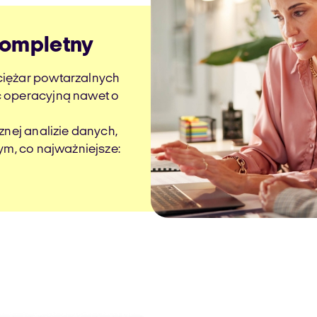
kompletny
ciężar powtarzalnych
ć operacyjną nawet o
znej analizie danych,
ym, co najważniejsze: