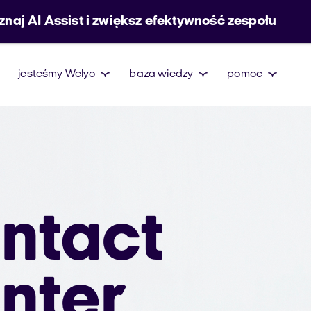
znaj AI Assist i zwiększ efektywność zespołu
jesteśmy Welyo
baza wiedzy
pomoc
ntact
nter