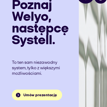
Poznaj
Welyo,
następcę
Systell.
To ten sam niezawodny
system, tylko z większymi
możliwościami.
Umów prezentację