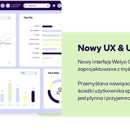
Nowy UX & U
Nowy interfejs Welyo C
zaprojektowane z myśl
Przemyślana nawigacja
ścieżki użytkownika sp
jest płynna i przyjemna