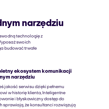
dnym narzędziu
awodną technologię z
. Wyposaż swoich
aga budować trwałe
letny ekosystem komunikacji
dnym narzędziu
ś jakość serwisu dzięki pełnemu
wi w historię klienta, Inteligentne
owanie i błyskawiczny dostęp do
 sprawiają, że konsultanci rozwiązują