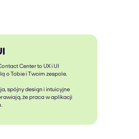
I
ontact Center to UX i UI
ą o Tobie i Twoim zespole.
, spójny design i intuicyjne
rawiają, że praca w aplikacji
.