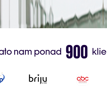
900
ało nam ponad
kli