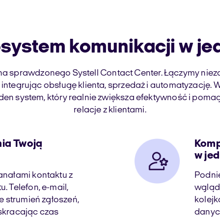
system komunikacji w je
a sprawdzonego Systell Contact Center. Łączymy niez
 integrując obsługę klienta, sprzedaż i automatyzację
en system, który realnie zwiększa efektywność i pom
relacje z klientami.
ia Twoją
Komp
w je
anałami kontaktu z
Podnie
. Telefon, e-mail,
wglądo
je strumień zgłoszeń,
kolejk
skracając czas
danych