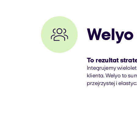
Welyo
To rezultat stra
Integrujemy wielole
klienta. Welyo to su
przejrzystej i elastyc