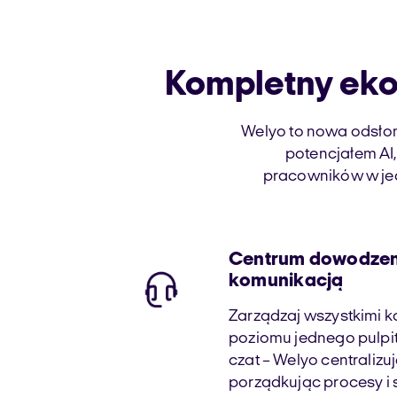
Kompletny eko
Welyo to nowa odsłon
potencjałem AI,
pracowników w jed
Centrum dowodzen
komunikacją
Zarządzaj wszystkimi k
poziomu jednego pulpitu
czat – Welyo centralizu
porządkując procesy i 