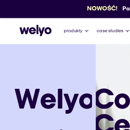
NOWOŚĆ!
Po
produkty
case studies
Welyo
Co
Ce