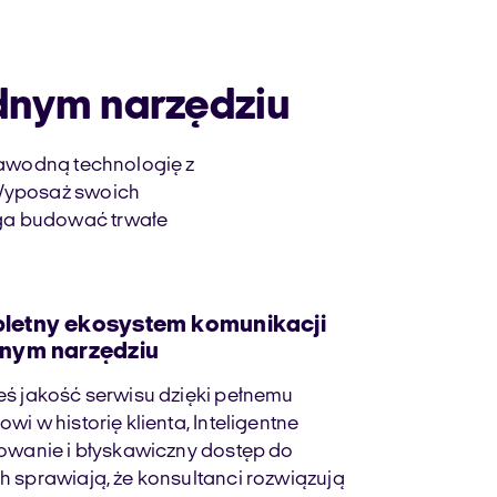
dnym narzędziu
awodną technologię z
. Wyposaż swoich
aga budować trwałe
letny ekosystem komunikacji
dnym narzędziu
ś jakość serwisu dzięki pełnemu
wi w historię klienta, Inteligentne
owanie i błyskawiczny dostęp do
 sprawiają, że konsultanci rozwiązują