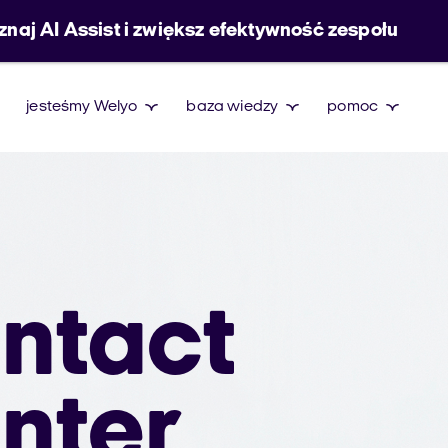
znaj AI Assist i zwiększ efektywność zespołu
jesteśmy Welyo
baza wiedzy
pomoc
ntact
nter