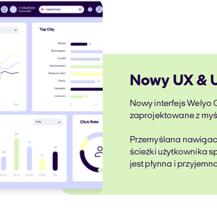
Nowy UX & U
Nowy interfejs Welyo C
zaprojektowane z myśl
Przemyślana nawigacja
ścieżki użytkownika sp
jest płynna i przyjemna