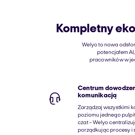
Kompletny eko
Welyo to nowa odsłon
potencjałem AI,
pracowników w jed
Centrum dowodzen
komunikacją
Zarządzaj wszystkimi k
poziomu jednego pulpitu
czat – Welyo centralizu
porządkując procesy i 