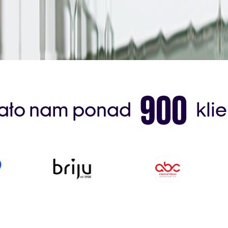
900
ało nam ponad
kli