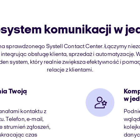
system komunikacji w je
a sprawdzonego Systell Contact Center. Łączymy niez
 integrując obsługę klienta, sprzedaż i automatyzację
en system, który realnie zwiększa efektywność i pom
relacje z klientami.
ia Twoją
Komp
w je
anałami kontaktu z
Podnie
. Telefon, e-mail,
wglądo
je strumień zgłoszeń,
kolejk
skracając czas
danych