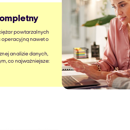
kompletny
ciężar powtarzalnych
ć operacyjną nawet o
znej analizie danych,
ym, co najważniejsze: