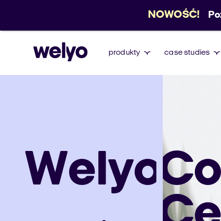
NOWOŚĆ!
Po
produkty
case studies
Welyo
Co
Ce