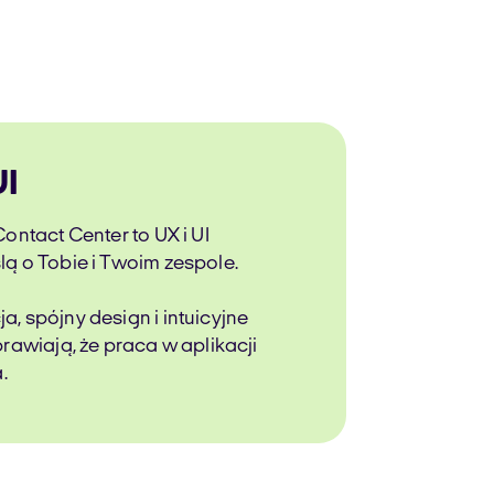
I
ontact Center to UX i UI
ą o Tobie i Twoim zespole.
, spójny design i intuicyjne
rawiają, że praca w aplikacji
.