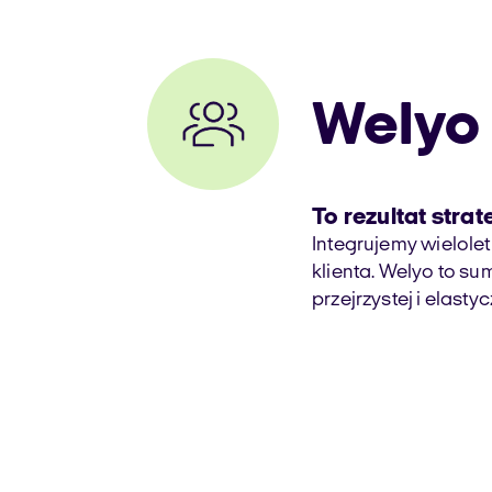
Welyo
To rezultat stra
Integrujemy wielole
klienta. Welyo to su
przejrzystej i elastyc