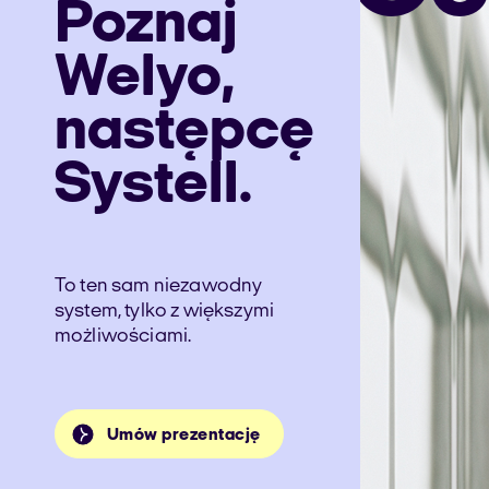
Poznaj
Welyo,
następcę
Systell.
To ten sam niezawodny
system, tylko z większymi
możliwościami.
Umów prezentację