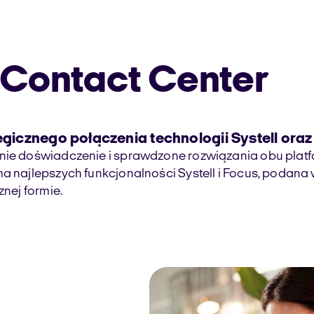
 Contact Center
tegicznego połączenia technologii Systell ora
tnie doświadczenie i sprawdzone rozwiązania obu plat
ma najlepszych funkcjonalności Systell i Focus, podana
znej formie.