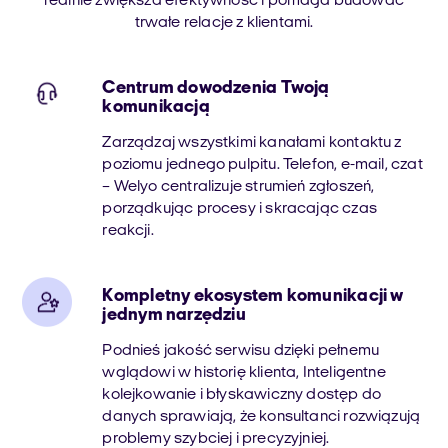
realnie zwiększa efektywność i pomaga budować
trwałe relacje z klientami.
Centrum dowodzenia Twoją
komunikacją
Zarządzaj wszystkimi kanałami kontaktu z
poziomu jednego pulpitu. Telefon, e-mail, czat
– Welyo centralizuje strumień zgłoszeń,
porządkując procesy i skracając czas
reakcji.
Kompletny ekosystem komunikacji w
jednym narzędziu
Podnieś jakość serwisu dzięki pełnemu
wglądowi w historię klienta, Inteligentne
kolejkowanie i błyskawiczny dostęp do
danych sprawiają, że konsultanci rozwiązują
problemy szybciej i precyzyjniej.