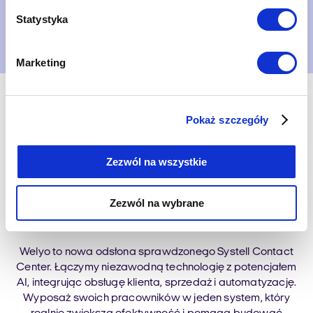
Statystyka
Umów prezentację
Marketing
Pokaż szczegóły
Zezwól na wszystkie
Kompletny ekosystem
komunikacji w jednym
Zezwól na wybrane
narzędziu
Welyo to nowa odsłona sprawdzonego Systell Contact
Center. Łączymy niezawodną technologię z potencjałem
AI, integrując obsługę klienta, sprzedaż i automatyzację.
Wyposaż swoich pracowników w jeden system, który