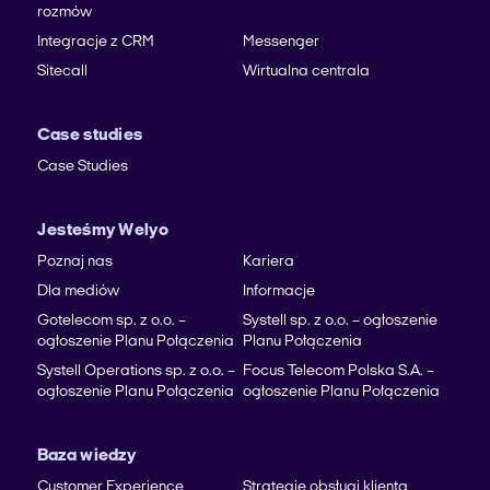
rozmów
Integracje z CRM
Messenger
Sitecall
Wirtualna centrala
Case studies
Case Studies
Jesteśmy Welyo
Poznaj nas
Kariera
Dla mediów
Informacje
Gotelecom sp. z o.o. –
Systell sp. z o.o. – ogłoszenie
ogłoszenie Planu Połączenia
Planu Połączenia
Systell Operations sp. z o.o. –
Focus Telecom Polska S.A. –
ogłoszenie Planu Połączenia
ogłoszenie Planu Połączenia
Baza wiedzy
Customer Experience
Strategie obsługi klienta