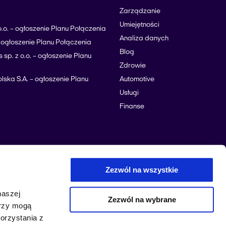
Zarządzanie
Umiejętności
.o. – ogłoszenie Planu Połączenia
Analiza danych
 – ogłoszenie Planu Połączenia
Blog
 sp. z o.o. – ogłoszenie Planu
Zdrowie
lska S.A. – ogłoszenie Planu
Automotive
Usługi
Finanse
Zezwól na wszystkie
naszej
Zezwól na wybrane
erzy mogą
orzystania z