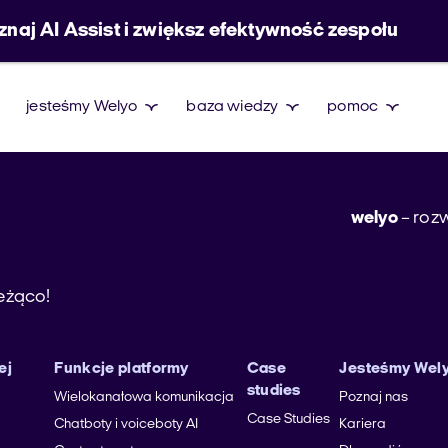
znaj AI Assist i zwiększ efektywność zespołu
jesteśmy Welyo
baza wiedzy
pomoc
welyo
– rozw
ieżąco!
ej
Funkcje platformy
Case
Jesteśmy Wel
studies
Wielokanałowa komunikacja
Poznaj nas
Case Studies
Chatboty i voiceboty AI
Kariera