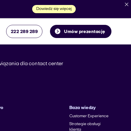
Dowiedz się więcej
222 289 289
Umów prezentację
iązania dla contact center
yo
Baza wiedzy
Customer Experience
Strategie obsługi
klienta