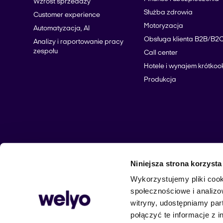
Wzrost sprzedaży
Służba zdrowia
Customer experience
Motoryzacja
Automatyzacja, AI
Obsługa klienta B2B/B2
Analizy i raportowanie pracy
zespołu
Call center
Hotele i wynajem krótko
Produkcja
Niniejsza strona korzysta
Polityka Prywatności
Zgody Marketingowe
Wykorzystujemy pliki cook
społecznościowe i analizo
witryny, udostępniamy pa
połączyć te informacje z 