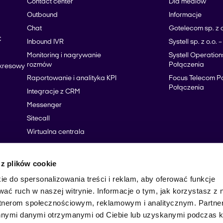
Contact center
Dla mediów
Outbound
Informacje
Chat
Gotelecom sp. z o
C
Inbound IVR
Systell sp. z o.o.
Monitoring i nagrywanie
Systell Operations
rozmów
Połączenia
okresowy
Raportowanie i analityka KPI
Focus Telecom Po
Połączenia
Integracje z CRM
Messenger
Sitecall
Wirtualna centrala
 z plików cookie
ie do spersonalizowania treści i reklam, aby oferować funkcje
wać ruch w naszej witrynie. Informacje o tym, jak korzystasz z 
rtnerom społecznościowym, reklamowym i analitycznym. Partn
innymi danymi otrzymanymi od Ciebie lub uzyskanymi podczas k