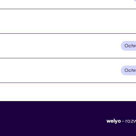
Ochr
Ochr
welyo
– rozw