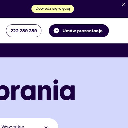
Dowiedz się więcej
222 289 289
Umów prezentację
brania
Wszystkie