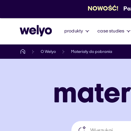
NOWOŚĆ!
Po
produkty
case studies
O Welyo
Materiały do pobrania
mater