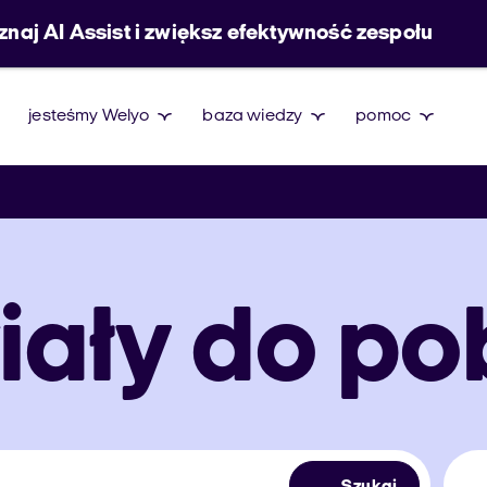
znaj AI Assist i zwiększ efektywność zespołu
jesteśmy Welyo
baza wiedzy
pomoc
iały do po
Szukaj