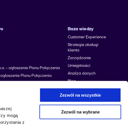
yo
Baza wiedzy
Customer Experience
Strategie obsługi
klienta
Zarządzanie
Umiejętności
.o. – ogłoszenie Planu Połączenia
Analiza danych
 – ogłoszenie Planu Połączenia
Blog
 sp. z o.o. – ogłoszenie Planu
Zdrowie
Zezwól na wszystkie
lska S.A. – ogłoszenie Planu
Automotive
Usługi
naszej
Zezwól na wybrane
Finanse
erzy mogą
orzystania z