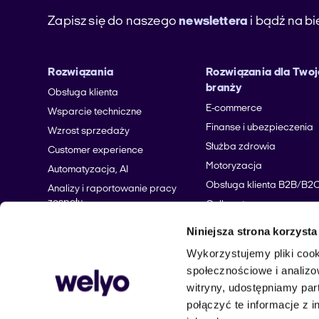
Zapisz się do naszego
newslettera
i bądź na b
Rozwiązania
Rozwiązania dla Twoj
branży
Obsługa klienta
E-commerce
Wsparcie techniczne
Finanse i ubezpieczenia
Wzrost sprzedaży
Służba zdrowia
Customer experience
Motoryzacja
Automatyzacja, AI
Obsługa klienta B2B/B2
Analizy i raportowanie pracy
zespołu
Call center
Hotele i wynajem krótko
Niniejsza strona korzysta
Produkcja
Wykorzystujemy pliki cook
społecznościowe i analizo
witryny, udostępniamy pa
połączyć te informacje z 