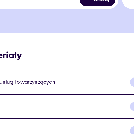
riały
i Usług Towarzyszących