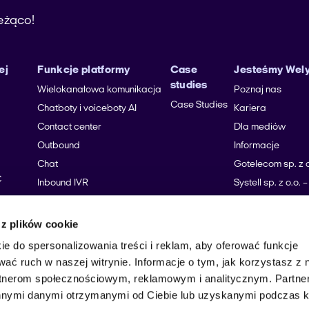
ieżąco!
ej
Funkcje platformy
Case
Jesteśmy Wel
studies
Wielokanałowa komunikacja
Poznaj nas
Case Studies
Chatboty i voiceboty AI
Kariera
Contact center
Dla mediów
Outbound
Informacje
Chat
Gotelecom sp. z o
C
Inbound IVR
Systell sp. z o.o.
Monitoring i nagrywanie
Systell Operations
rozmów
Połączenia
okresowy
 z plików cookie
Raportowanie i analityka KPI
Focus Telecom Po
ie do spersonalizowania treści i reklam, aby oferować funkcje
Połączenia
Integracje z CRM
wać ruch w naszej witrynie. Informacje o tym, jak korzystasz z 
Messenger
rtnerom społecznościowym, reklamowym i analitycznym. Partn
Sitecall
innymi danymi otrzymanymi od Ciebie lub uzyskanymi podczas k
Wirtualna centrala