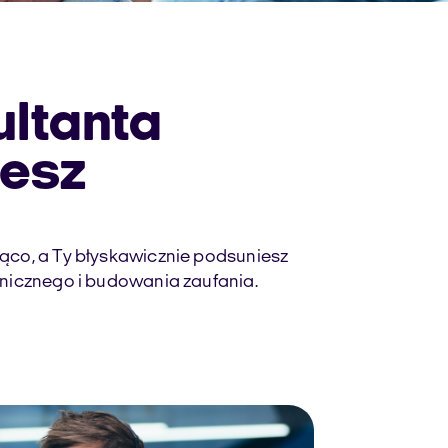
ultanta
jesz
żąco, a Ty błyskawicznie podsuniesz
hnicznego i budowania zaufania.