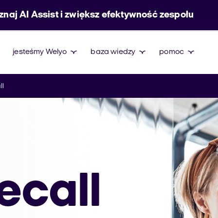
znaj AI Assist i zwiększ efektywność zespołu
jesteśmy Welyo
baza wiedzy
pomoc
ll
ecall