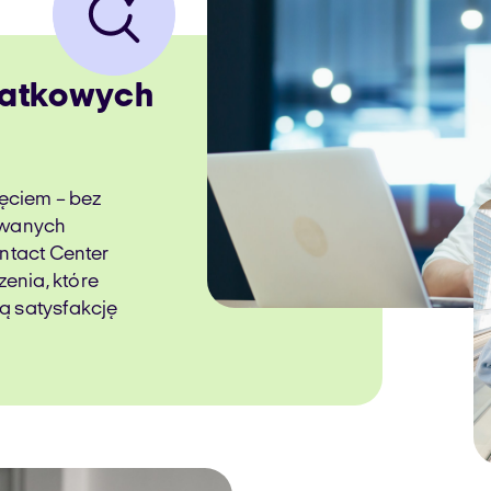
atkowych
ięciem – bez
kowanych
ontact Center
enia, które
ą satysfakcję