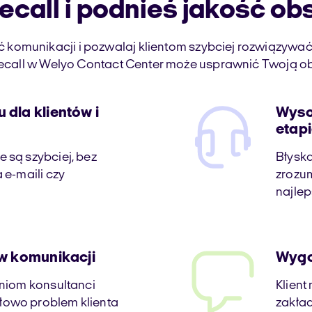
ecall i podnieś jakość obs
 komunikacji i pozwalaj klientom szybciej rozwiązywa
tecall w Welyo Contact Center może usprawnić Twoją o
dla klientów i
Wyso
etap
 są szybciej, bez
Błysk
 e-maili czy
zrozum
najlep
w komunikacji
Wygo
niom konsultanci
Klient
owo problem klienta
zakład