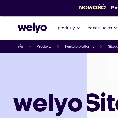
NOWOŚĆ!
Po
produkty
case studies
Produkty
Funkcje platformy
Siteca
welyo
Sit