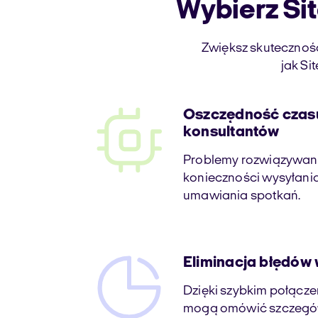
Wybierz Sit
Zwiększ skuteczność
jak Si
Oszczędność czasu 
konsultantów
Problemy rozwiązywane
konieczności wysyłania
umawiania spotkań.
Eliminacja błędów 
Dzięki szybkim połącze
mogą omówić szczegół