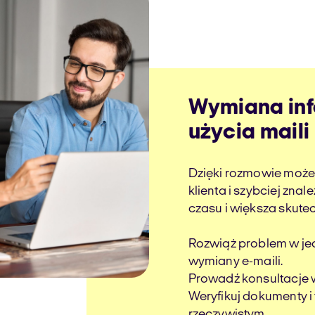
Wymiana inf
użycia maili
Dzięki rozmowie może
klienta i szybciej zna
czasu i większa skute
Rozwiąż problem w je
wymiany e-maili.
Prowadź konsultacje w
Weryfikuj dokumenty i
rzeczywistym.