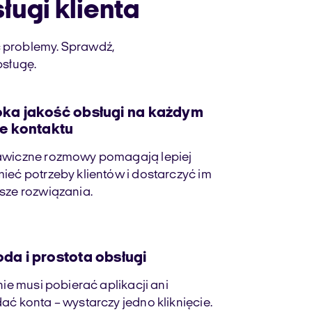
ługi klienta
ć problemy. Sprawdź,
bsługę.
ka jakość obsługi na każdym
ie kontaktu
awiczne rozmowy pomagają lepiej
ieć potrzeby klientów i dostarczyć im
sze rozwiązania.
da i prostota obsługi
 nie musi pobierać aplikacji ani
ać konta – wystarczy jedno kliknięcie.