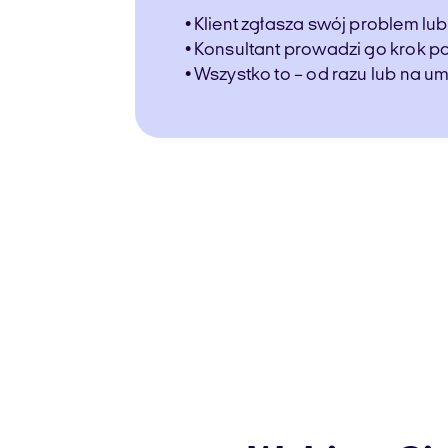
• Klient zgłasza swój problem lub
• Konsultant prowadzi go krok p
• Wszystko to – od razu lub na u