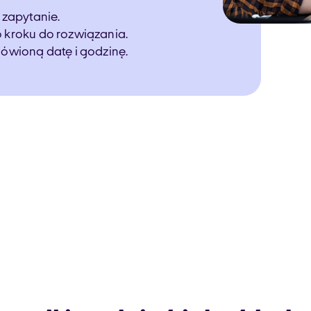
 zapytanie.
o kroku do rozwiązania.
mówioną datę i godzinę.