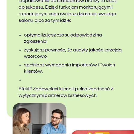
Dopasowanie do standardów branży to klucz
do sukcesu. Dzięki funkcjom monitorującym i
raportującym usprawniasz działanie swojego
salonu, a co za tym idzie:
optymalizujesz czasu odpowiedzi na
zgłoszenia,
zyskujesz pewność, że audyty jakości przejdą
wzorcowo,
spełniasz wymagania importerów i Twoich
klientów.
Efekt? Zadowoleni klienci i pełna zgodność z
wytycznymi partnerów biznesowych.