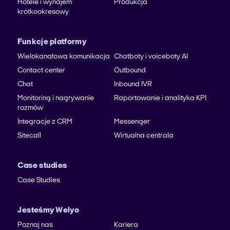
Hotele i wynajem
Produkcja
krótkookresowy
Funkcje platformy
Wielokanałowa komunikacja
Chatboty i voiceboty AI
Contact center
Outbound
Chat
Inbound IVR
Monitoring i nagrywanie
Raportowanie i analityka KPI
rozmów
Integracje z CRM
Messenger
Sitecall
Wirtualna centrala
Case studies
Case Studies
Jesteśmy Welyo
Poznaj nas
Kariera