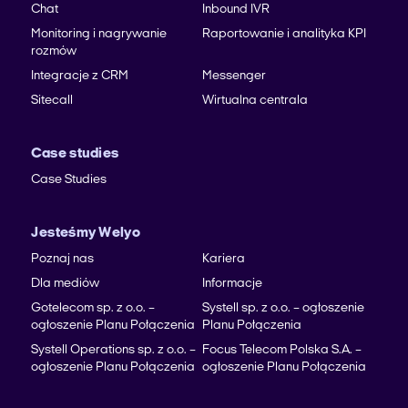
Chat
Inbound IVR
Monitoring i nagrywanie
Raportowanie i analityka KPI
rozmów
Integracje z CRM
Messenger
Sitecall
Wirtualna centrala
Case studies
Case Studies
Jesteśmy Welyo
Poznaj nas
Kariera
Dla mediów
Informacje
Gotelecom sp. z o.o. –
Systell sp. z o.o. – ogłoszenie
ogłoszenie Planu Połączenia
Planu Połączenia
Systell Operations sp. z o.o. –
Focus Telecom Polska S.A. –
ogłoszenie Planu Połączenia
ogłoszenie Planu Połączenia