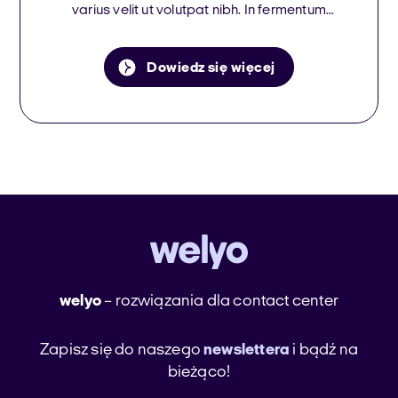
varius velit ut volutpat nibh. In fermentum
consequat sagittis ut donec pulvinar conse
Dowiedz się więcej
welyo
– rozwiązania dla contact center
Zapisz się do naszego
newslettera
i bądź na
bieżąco!