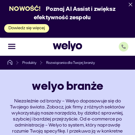
NOWOŚĆ!
Poznaj AI Assist i zwiększ
efektywność zespołu
Dowiedz się więcej
Produkty
Rozwiązania dla Twojej branży
welyo
branże
Niezależnie od branży – Welyo dopasowuje się do
Twojego świata. Zobacz, jak firmy z różnych sektorów
wykorzystują nasze narzędzia, by działać sprawniej,
szybciej i bardziej przejrzyście. Od e-commerce po
administrację – Welyo to system, który naprawdę
rozumie Twoją specyfikę. I przekuwa ją w konkretne