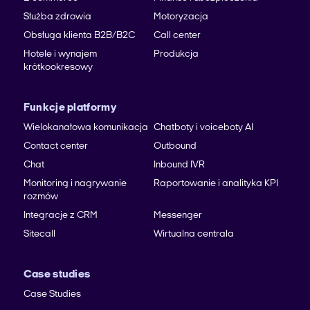
Służba zdrowia
Motoryzacja
Obsługa klienta B2B/B2C
Call center
Hotele i wynajem
Produkcja
krótkookresowy
Funkcje platformy
Wielokanałowa komunikacja
Chatboty i voiceboty AI
Contact center
Outbound
Chat
Inbound IVR
Monitoring i nagrywanie
Raportowanie i analityka KPI
rozmów
Integracje z CRM
Messenger
Sitecall
Wirtualna centrala
Case studies
Case Studies