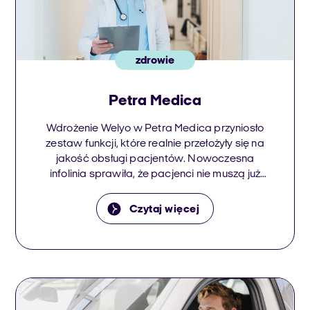
zdrowie
Petra Medica
Wdrożenie Welyo w Petra Medica przyniosło
zestaw funkcji, które realnie przełożyły się na
jakość obsługi pacjentów. Nowoczesna
infolinia sprawiła, że pacjenci nie muszą już
tkwić w kolejce – są obsługiwani szybko i
sprawnie, bez frustracji. System
Czytaj więcej
automatycznego oddzwaniania zadbał o
tych, którym wcześniej nie udało się
dodzwonić – teraz każdy kontakt zostaje
domknięty. Rejestracja zyskała […]