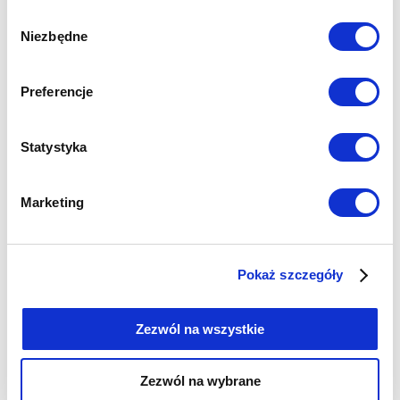
Wybór
Niezbędne
zgody
K2 Dystrybucje
Welyo dostarczyło K2 Dystrybucje zestaw
Preferencje
rozwiązań, które wyraźnie przyspieszyły
tempo pracy i zwiększyły skuteczność działań
zespołu. Centralnym elementem był system
Statystyka
Contact Center – dedykowana platforma,
która pozwoliła na sprawną obsługę zarówno
Czytaj więcej
Marketing
połączeń przychodzących, jak i
wychodzących. Do tego doszedł Predictive
Dialer, czyli sprytna automatyzacja, która
sama inicjuje połączenia wtedy, gdy
Pokaż szczegóły
konsultanci są dostępni. Dzięki temu […]
Zezwól na wszystkie
Zezwól na wybrane