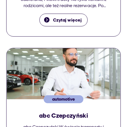
rodzicami, ale też realne rezerwacje. Po
uporządkowaniu ruchu, wdrożeniu
automatycznego oddzwaniania i szybkich
Czytaj więcej
kampanii wychodzących sprzedaż wzrosła o
80% w 3 miesiące, a baza kontaktów zaczęła
być obdzwaniana w 100%. O kliencie Fikołki
to […]
automotive
abc Czepczyński