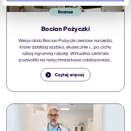
finanse
Bocian Pożyczki
Welyo dało Bocian Pożyczki zestaw narzędzi,
które działają szybko, skutecznie i… po cichu
robią ogromną robotę. Wirtualna centrala
pozwoliła na natychmiastowe oddzwanianie
na porzucone połączenia – żaden klient nie
znika z radaru, nawet jeśli nie zdążył się
Czytaj więcej
połączyć za pierwszym razem. Wallboard z
kolei to oczko w głowie każdego managera –
umożliwia śledzenie ruchu na […]