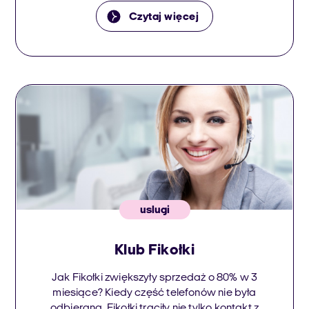
systemów VRF dla instalacji komercyjnych.
Czytaj więcej
Firma współpracuje głównie z instalatorami,
którym zapewnia wsparcie techniczne i
serwisowe po instalacji urządzeń. Dział
wsparcia technicznego odpowiada za
pomoc instalatorom w trakcie montażu
urządzeń, […]
uslugi
Klub Fikołki
Jak Fikołki zwiększyły sprzedaż o 80% w 3
miesiące? Kiedy część telefonów nie była
odbierana, Fikołki traciły nie tylko kontakt z