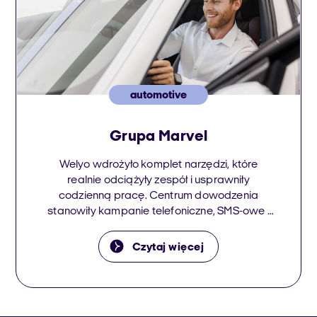
automotive
Grupa Marvel
Welyo wdrożyło komplet narzędzi, które
realnie odciążyły zespół i usprawniły
codzienną pracę. Centrum dowodzenia
stanowiły kampanie telefoniczne, SMS-owe i
e-mailowe – teraz kontakt z klientem odbywa
się szybciej, precyzyjniej i w idealnie
Czytaj więcej
dobranym kanale. Każdy dział – od sprzedaży
nowych i używanych aut, przez serwis, aż po
ubezpieczenia – zyskał dedykowane
wsparcie. Rozmowy są nagrywane […]