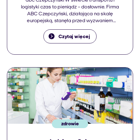
abc Czepczyński W świecie transportu i
logistyki czas to pieniądz – dosłownie. Firma
ABC Czepczyński, działająca na skalę
europejską, stanęła przed wyzwaniem
rosnącej liczby zapytań i ograniczonej
dostępności zespołu. Sytuacja wymagała nie
Czytaj więcej
tylko przyspieszenia reakcji, ale też lepszego
zarządzania komunikacją. Tu na scenę
wkroczyło Welyo, wprowadzając rozwiązania,
które pozwoliły uporządkować chaos i
odzyskać kontrolę nad […]
zdrowie