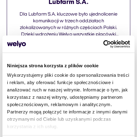
Lubfarm S.A.
Dla Lubfarm S.A. kluczowe było ujednolicenie
komunikacji w trzech oddziałach
zlokalizowanych w różnych częściach Polski.
Dzięki wdrożeniu Welyo wszystkie placówki
zyskały jeden spójny system, który umożliwia
zarządzanie połączeniami w sposób
Czytaj więcej
centralny, niezależnie od lokalizacji. Zespół
zyskał dostęp do narzędzi, które pozwalają
Niniejsza strona korzysta z plików cookie
monitorować natężenie ruchu telefonicznego,
Wykorzystujemy pliki cookie do spersonalizowania treści
analizować liczbę i czas trwania połączeń
oraz dostosowywać działania w […]
i reklam, aby oferować funkcje społecznościowe i
analizować ruch w naszej witrynie. Informacje o tym, jak
korzystasz z naszej witryny, udostępniamy partnerom
społecznościowym, reklamowym i analitycznym.
Partnerzy mogą połączyć te informacje z innymi danymi
otrzymanymi od Ciebie lub uzyskanymi podczas
korzystania z ich usług.
uslugi