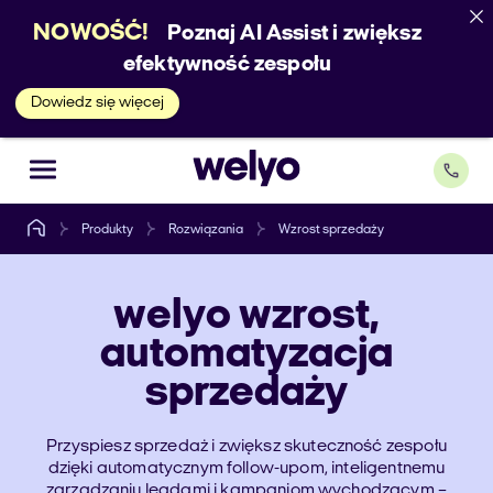
NOWOŚĆ!
Poznaj AI Assist i zwiększ
efektywność zespołu
Dowiedz się więcej
Produkty
Rozwiązania
Wzrost sprzedaży
welyo
wzrost,
automatyzacja
sprzedaży
Przyspiesz sprzedaż i zwiększ skuteczność zespołu
dzięki automatycznym follow-upom, inteligentnemu
zarządzaniu leadami i kampaniom wychodzącym –