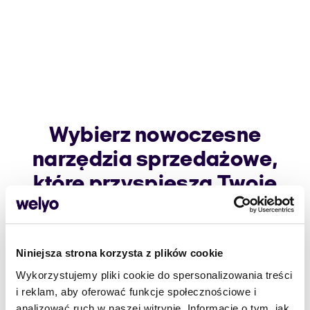
Wybierz nowoczesne
narzędzia sprzedażowe,
które przyspieszą Twoje
działania
Automatyzacja i inteligentne zarządzanie leadami
Niniejsza strona korzysta z plików cookie
pozwolą Ci zwiększyć efektywność zespołu.
Sprzedawaj szybciej, skuteczniej i z lepszymi wynikami,
Wykorzystujemy pliki cookie do spersonalizowania treści
za co odpowiedzialne będą systemy zarządzania
i reklam, aby oferować funkcje społecznościowe i
sprzedażą.
analizować ruch w naszej witrynie. Informacje o tym, jak