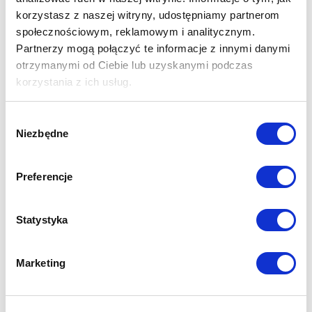
korzystasz z naszej witryny, udostępniamy partnerom
społecznościowym, reklamowym i analitycznym.
Inteligentne zarządzanie leadami
Partnerzy mogą połączyć te informacje z innymi danymi
Wszystkie kontakty i historia interakcji w
otrzymanymi od Ciebie lub uzyskanymi podczas
jednym miejscu, co pozwala na
korzystania z ich usług.
skuteczniejsze planowanie działań
sprzedażowych.
Wybór
Niezbędne
zgody
Automatyczne follow-upy i
przypomnienia
Preferencje
System Welyo sam przypomina o kolejnych
etapach sprzedaży, dzięki czemu nie tracisz
Statystyka
żadnej szansy na finalizację transakcji.
Marketing
Predictive dialer dla większej
efektywności