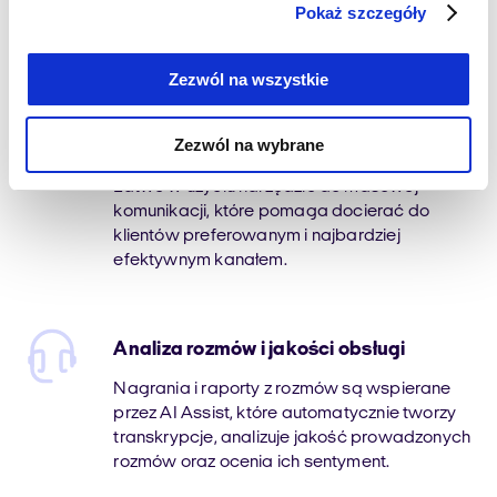
Automatyczne wybieranie numerów, które
Pokaż szczegóły
pozwala konsultantom wykonywać więcej
skutecznych rozmów w krótszym czasie.
Zezwól na wszystkie
Zezwól na wybrane
Kampanie SMS i e-mail
Łatwe w użyciu narzędzie do masowej
komunikacji, które pomaga docierać do
klientów preferowanym i najbardziej
efektywnym kanałem.
Analiza rozmów i jakości obsługi
Nagrania i raporty z rozmów są wspierane
przez AI Assist, które automatycznie tworzy
transkrypcje, analizuje jakość prowadzonych
rozmów oraz ocenia ich sentyment.