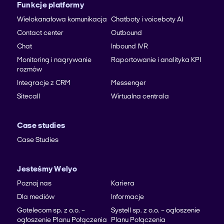
Funkcje platformy
Wielokanałowa komunikacja
Chatboty i voiceboty AI
Contact center
Outbound
Chat
Inbound IVR
Monitoring i nagrywanie
Raportowanie i analityka KPI
rozmów
Integracje z CRM
Messenger
Sitecall
Wirtualna centrala
Case studies
Case Studies
Jesteśmy Welyo
Poznaj nas
Kariera
Dla mediów
Informacje
Gotelecom sp. z o.o. –
Systell sp. z o.o. – ogłoszenie
ogłoszenie Planu Połączenia
Planu Połączenia