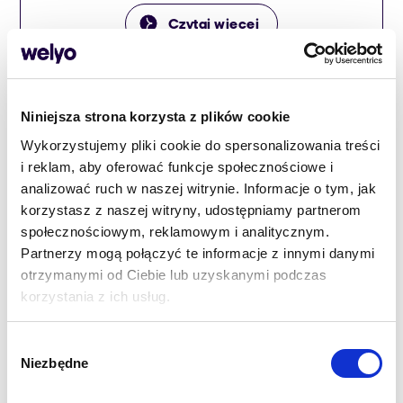
skutecznych narzędzi. Tylko takie, jak
Czytaj więcej
automatyzacja marketingu, są w stanie
dostarczyć nam wartościowe wyniki.
Niniejsza strona korzysta z plików cookie
Wykorzystujemy pliki cookie do spersonalizowania treści
i reklam, aby oferować funkcje społecznościowe i
analizować ruch w naszej witrynie. Informacje o tym, jak
korzystasz z naszej witryny, udostępniamy partnerom
społecznościowym, reklamowym i analitycznym.
Partnerzy mogą połączyć te informacje z innymi danymi
otrzymanymi od Ciebie lub uzyskanymi podczas
Marketing
korzystania z ich usług.
Omnichannel a digital
Wybór
marketing. Czy możemy
Niezbędne
zgody
spodziewać się ich fuzji w 2019
roku?