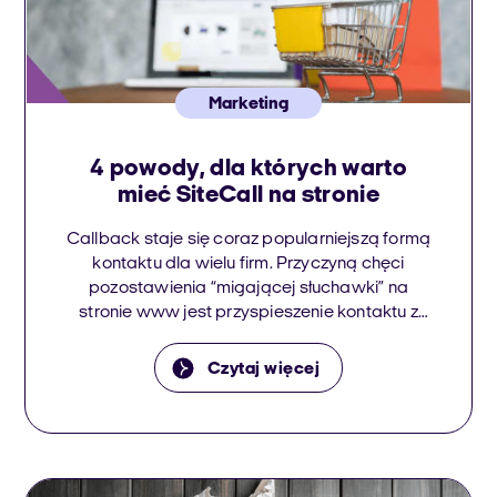
Marketing
4 powody, dla których warto
mieć SiteCall na stronie
Callback staje się coraz popularniejszą formą
kontaktu dla wielu firm. Przyczyną chęci
pozostawienia “migającej słuchawki” na
stronie www jest przyspieszenie kontaktu z
klientem, zbieranie gorących leadów oraz
zwiększenie konwersji. Jedną z opcji call back
Czytaj więcej
jest także SiteCall, który wyróżnia się na rynku
ze względu na swoje funkcjonalności i przede
wszystkim… cenę.