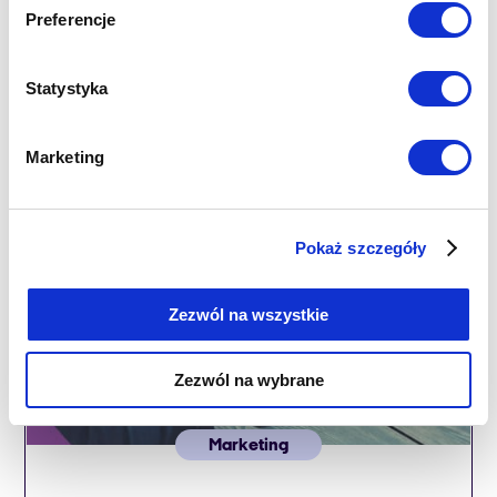
Omnichannel to system komunikacji
Preferencje
wielokanałowej, jednak w odróżnieniu od
multichannel, polega na organizacji
kontaktów z Klientem. Organizację tę uzyskuje
Statystyka
się poprzez odpowiednio dobrane narzędzia.
Wielokanałowość jest więc dziś niezbędnym
Czytaj więcej
elementem obsługi klienta, a także coraz
Marketing
częściej telemarketingu. Czy jednak zacznie
być integralną częścią marketingu? Prognozy
na 2019 roku wskazują takie
Pokaż szczegóły
prawdopodobieństwo.
Zezwól na wszystkie
Zezwól na wybrane
Marketing