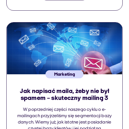
Jak tworzyć i publikować wyróżniające się
treści w dobie szumu informacyjnego i […]
Marketing
Jak napisać maila, żeby nie był
spamem – skuteczny mailing 3
W poprzedniej części naszego cyklu o e-
mailingach przyjrzeliśmy się segmentacji bazy
danych. Wiemy już, jak istotne jest posiadanie
czystej bazy klientów i jej podział na