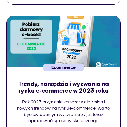
Współpraca między producentami
samochodów, a dealerami jest znana jako
model agencyjny sprzedaży samochodów. W
tym modelu dealerzy działają jako […]
Ecommerce
Trendy, narzędzia i wyzwania na
rynku e-commerce w 2023 roku
Rok 2023 przyniesie jeszcze wiele zmian i
nowych trendów na rynku e-commerce! Warto
być świadomym wyzwań, aby już teraz
opracować sposoby skutecznego