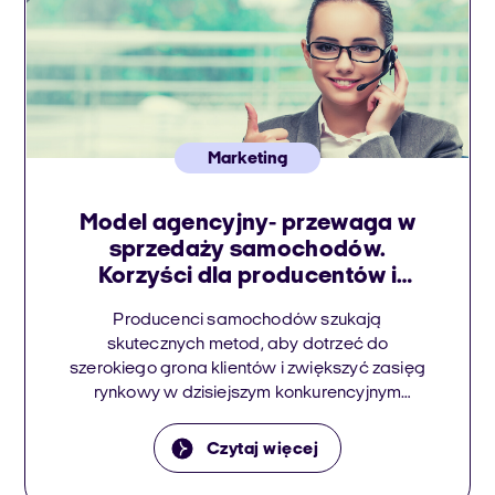
Marketing
Model agencyjny- przewaga w
sprzedaży samochodów.
Korzyści dla producentów i
dealerów
Producenci samochodów szukają
skutecznych metod, aby dotrzeć do
szerokiego grona klientów i zwiększyć zasięg
rynkowy w dzisiejszym konkurencyjnym
sektorze motoryzacyjnym. Model agencyjny
jest jednym z popularnych modeli
Czytaj więcej
biznesowych, który odgrywa kluczową rolę w
dystrybucji nowych samochodów.