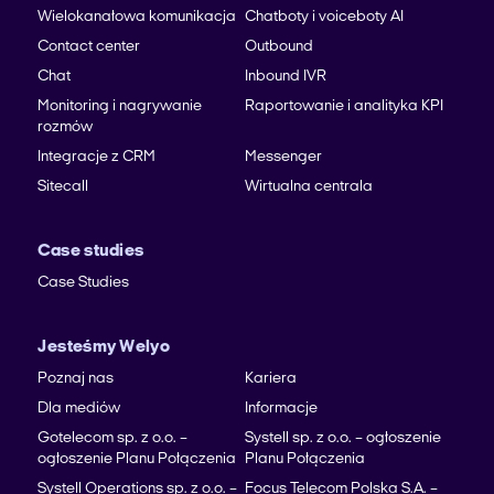
Wielokanałowa komunikacja
Chatboty i voiceboty AI
Contact center
Outbound
Chat
Inbound IVR
Monitoring i nagrywanie
Raportowanie i analityka KPI
rozmów
Integracje z CRM
Messenger
Sitecall
Wirtualna centrala
Case studies
Case Studies
Jesteśmy Welyo
Poznaj nas
Kariera
Dla mediów
Informacje
Gotelecom sp. z o.o. –
Systell sp. z o.o. – ogłoszenie
ogłoszenie Planu Połączenia
Planu Połączenia
Systell Operations sp. z o.o. –
Focus Telecom Polska S.A. –