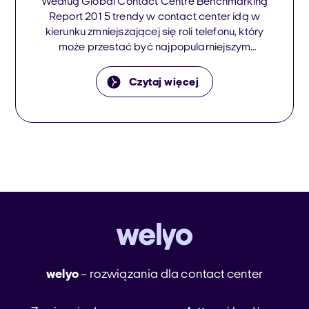
Według Global Contact Centre Benchmarking
Report 2015 trendy w contact center idą w
kierunku zmniejszającej się roli telefonu, który
może przestać być najpopularniejszym
kanałem komunikacji contact center.
Wyzwaniem dla firm staje się integracja
Czytaj więcej
kanałów komunikacji i zaawansowana
analityka danych – zwłaszcza pochodzących
z kanałów cyfrowych, z social media na czele.
welyo
– rozwiązania dla contact center