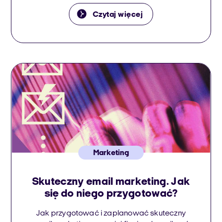
prowadzenia działań marketingowych oraz
poprawy jakości obsługi klienta. Zapraszamy
Czytaj więcej
do zapoznania się z darmowym e-bookiem
„Dochodowy e-commerce 2023”, aby uzyskać
optymalne porady i indywidualne
rekomendacje oparte na najnowszych
rozwiązaniach i automatycznych
narzędziach. Pobierz […]
Marketing
Skuteczny email marketing. Jak
się do niego przygotować?
Jak przygotować i zaplanować skuteczny