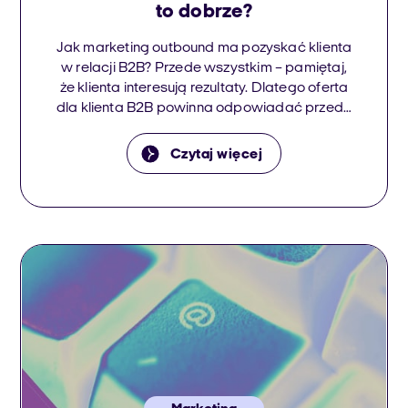
to dobrze?
Jak marketing outbound ma pozyskać klienta
w relacji B2B? Przede wszystkim – pamiętaj,
że klienta interesują rezultaty. Dlatego oferta
dla klienta B2B powinna odpowiadać przede
wszystkim na pytanie o to, jak jego firma
zyska na wdrożeniu Twojego produktu lub
Czytaj więcej
usługi. Im przejrzyściej jesteś w stanie
odpowiedzieć na te pytania, tym bardziej
będziesz godni zaufania w oczach […]