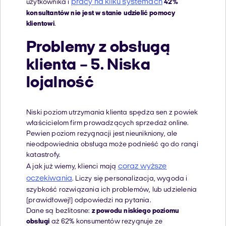
pracy na kilku systemach
użytkownika i
42%
konsultantów nie jest w stanie udzielić pomocy
klientowi
.
Problemy z obsługą
klienta – 5. Niska
lojalność
Niski poziom utrzymania klienta spędza sen z powiek
właścicielom firm prowadzących sprzedaż online.
Pewien poziom rezygnacji jest nieunikniony, ale
nieodpowiednia obsługa może podnieść go do rangi
katastrofy.
coraz wyższe
A jak już wiemy, klienci mają
oczekiwania
. Liczy się personalizacja, wygoda i
szybkość rozwiązania ich problemów, lub udzielenia
(prawidłowej!) odpowiedzi na pytania.
Dane są bezlitosne:
z powodu niskiego poziomu
obsługi
aż 62% konsumentów rezygnuje ze