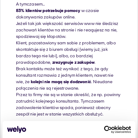
A tymczasem…
83% klientów potrzebuje pomocy
w czasie
dokonywania zakupów online.
Jeżeli tak jak większość serwisów www nie śledzisz
zachowań klientów na stronie i nie reagujesz na nie,
spodziewaj się kłopotów.
Klient, pozostawiony sam sobie z problemem, albo
skontaktuje się z biurem obsługi (wiemy już, jak
bardzo tego nie lubi), albo, co bardziej
prawdopodobne,
zrezygnuje z zakupów
.
Brak kontaktu może też wynikać z tego, że gdy
konsultant rozmawia z jednym klientem, nawet nie
wie, że
kolejni nie mogą się dodzwonić
. Nieudane
połączenia nie są rejestrowane.
Przez to firmy nie są w stanie określić, że np. powinny
zatrudnić kolejnego konsultanta. Tymczasem
zadowolenie klientów spada, ponieważ obecny
zespół nie jest w stanie wszystkich obsłużyć.
Problemy z obsługą