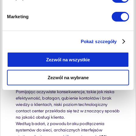
Problemy z obsługą
Marketing
klienta – 4.
Przestarzała
technologia
Pokaż szczegóły
Zezwól na wszystkie
Focus Telecom działa na rynku od 2008 roku. Przez
ten czas wiele się zmieniło, ale w naszej codziennej
pracy wciąż spotykamy się z biurami obsługi
Zezwól na wybrane
tkwiącymi w erze arkuszy kalkulacyjnych i
zeszytowych baz danych.
Pomijając oczywiste konsekwencje, takie jak niska
efektywność, bałagan, gubienie kontaktów i brak
wiedzy o klientach, niski poziom technologiczny
contact center przekłada się też w znaczący sposób
na jakość obsługi klienta.
Według badań, z powodu braku podłączenia
systemów do sieci, archaicznych interfejsów