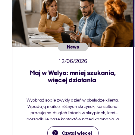
News
12/06/2026
Maj w Welyo: mniej szukania,
więcej działania
Wyobraź sobie zwykły dzień w obsłudze klienta.
Wpadają maile z różnych skrzynek, konsultanci
pracują na długich listach w skryptach, ktoś
porządkuje bazę kontaktów przed kampanią, a
ktoś inny odpowiada na pytanie klienta o wyjątek
w procedurze i właśnie zaczyna przeszukiwać
Czytaj więcej