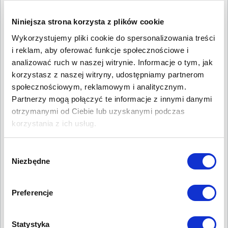
klienta – 3. Utrudniony
kontakt
Niniejsza strona korzysta z plików cookie
Wykorzystujemy pliki cookie do spersonalizowania treści
i reklam, aby oferować funkcje społecznościowe i
Zwracaliśmy już uwagę, jak ważne jest udostępnienie
klientom wielu kanałów komunikacji.
analizować ruch w naszej witrynie. Informacje o tym, jak
Tymczasem tylko
10% firm uważa, że ich biuro obsługi
korzystasz z naszej witryny, udostępniamy partnerom
jest wielokanałowe
.
społecznościowym, reklamowym i analitycznym.
Ale 76% z nich dostrzega problem i dąży do
Partnerzy mogą połączyć te informacje z innymi danymi
wielokanałowości.
otrzymanymi od Ciebie lub uzyskanymi podczas
Spójrzmy na problem w ten sposób: w obsłudze
korzystania z ich usług.
klienta wciąż królują telefon i e-mail. A jeżeli klient w
danej chwili nie będzie miał możliwości zadzwonienia
lub napisania e-maila?
Wybór
Po prostu się z Tobą nie skontaktuje.
Niezbędne
zgody
To nie wszystko.
Współczesny konsument oczekuje możliwości
kontaktu
w sposób,
który mu odpowiada
.
Preferencje
Czyli – nawet jak będzie mógł zadzwonić albo
napisać, to tego nie zrobi. Bo wolałby wysłać SMSa
lub porozmawiać na czacie.
Statystyka