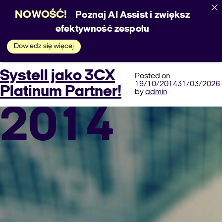
NOWOŚĆ!
Poznaj AI Assist i zwiększ
Month:
efektywność zespołu
Dowiedz się więcej
October
Systell jako 3CX
Posted on
19/10/2014
31/03/2026
Platinum Partner!
by
admin
2014