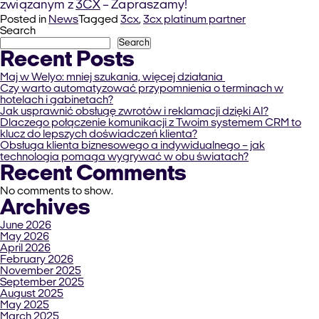
związanym z
3CX
– Zapraszamy!
Posted in
News
Tagged
3cx
,
3cx platinum partner
Search
Search
Recent Posts
Maj w Welyo: mniej szukania, więcej działania
Czy warto automatyzować przypomnienia o terminach w
hotelach i gabinetach?
Jak usprawnić obsługę zwrotów i reklamacji dzięki AI?
Dlaczego połączenie komunikacji z Twoim systemem CRM to
klucz do lepszych doświadczeń klienta?
Obsługa klienta biznesowego a indywidualnego – jak
technologia pomaga wygrywać w obu światach?
Recent Comments
No comments to show.
Archives
June 2026
May 2026
April 2026
February 2026
November 2025
September 2025
August 2025
May 2025
March 2025