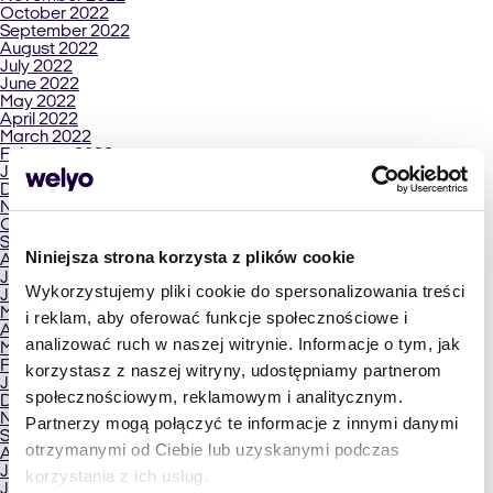
October 2022
September 2022
August 2022
July 2022
June 2022
May 2022
April 2022
March 2022
February 2022
January 2022
December 2021
November 2021
October 2021
September 2021
Niniejsza strona korzysta z plików cookie
August 2021
July 2021
Wykorzystujemy pliki cookie do spersonalizowania treści
June 2021
May 2021
i reklam, aby oferować funkcje społecznościowe i
April 2021
analizować ruch w naszej witrynie. Informacje o tym, jak
March 2021
February 2021
korzystasz z naszej witryny, udostępniamy partnerom
January 2021
społecznościowym, reklamowym i analitycznym.
December 2020
November 2020
Partnerzy mogą połączyć te informacje z innymi danymi
September 2020
otrzymanymi od Ciebie lub uzyskanymi podczas
August 2020
July 2020
korzystania z ich usług.
June 2020