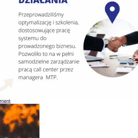
on
ment
Międzynarodowe
Targi
Poznańskie
–
Case
Study