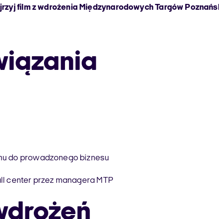
rzyj film z wdrożenia Międzynarodowych Targów Poznańs
wiązania
emu do prowadzonego biznesu
all center przez managera MTP
wdrożeń