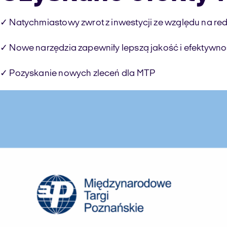
✓ Natychmiastowy zwrot z inwestycji ze względu na re
✓ Nowe narzędzia zapewniły lepszą jakość i efektywn
✓ Pozyskanie nowych zleceń dla MTP