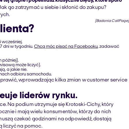
w tej grupie i popełniasz klasyczne błędy, które sporo
ak go zatrzymać u siebie i skłonić do zakupu?
ych.
[
Badania CallPage
]
lienta?
 wcześniej.
7 dni w tygodniu.
Chcą móc pisać na Facebooku
, zadawać
 później).
wisową może liczyć).
ą, a jakie nie.
inach odbioru samochodu.
to naprawić, wprowadzając kilka zmian w customer service
uje liderów rynku.
. Na podium utrzymuje się Krotoski-Cichy, który
znie i mają wielu konsumentów, którzy do nich
e muszą czekać godzinami na odpowiedź, dostają
ą liczyć na pomoc.