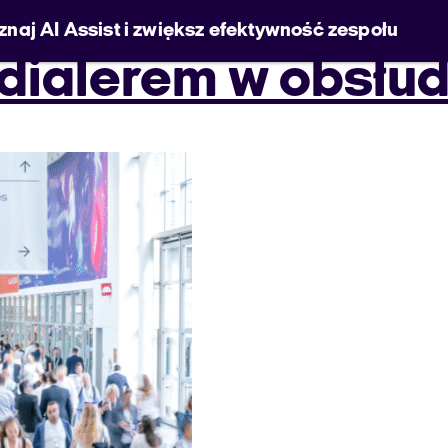
znaj AI Assist i zwiększ efektywność zespołu
argi Poznańskie 
rzedaż w salonie
 dialerem w obsłu
h:
October
jesteśmy Welyo
baza wiedzy
pomoc