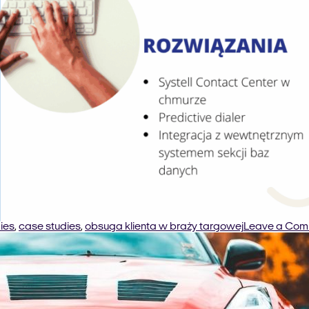
ies
,
case studies
,
obsuga klienta w braży targowej
Leave a Com