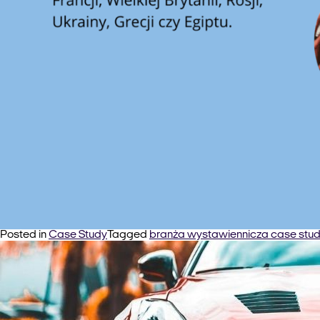
Posted in
Case Study
Tagged
branża wystawiennicza case stud