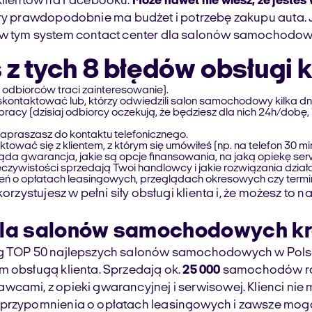
 klientów na Facebooku.
Może nawet nie wiesz, że jesteś 
ry prawdopodobnie ma budżet i potrzebę zakupu auta. J
w tym system contact center dla salonów samochodow
 z tych 8 błędów obsługi k
u odbiorców traci zainteresowanie).
kontaktować lub, którzy odwiedzili salon samochodowy kilka dni
racy (dzisiaj odbiorcy oczekują, że będziesz dla nich 24h/dobę, 
zapraszasz do kontaktu telefonicznego.
ać się z klientem, z którym się umówiłeś (np. na telefon 30 min
ąda gwarancja, jakie są opcje finansowania, na jaką opiekę ser
zeczywistości sprzedają Twoi handlowcy i jakie rozwiązania działaj
eń o opłatach leasingowych, przeglądach okresowych czy term
wykorzystujesz w pełni siły obsługi klienta i, że możesz 
dla salonów samochodowych kre
ng TOP 50 najlepszych salonów samochodowych w Polsce
m obsługą klienta. Sprzedają ok.
25 000
samochodów roc
wcami, z opieki gwarancyjnej i serwisowej. Klienci ni
ą przypomnienia o opłatach leasingowych i zawsze mog