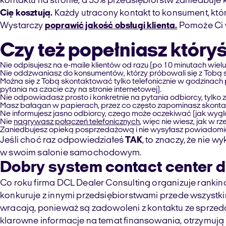
kontaktu na stronie, a 55% przedsiębiorstw zaniedbuje
Cię kosztują.
Każdy utracony kontakt to konsument, któ
Wystarczy
poprawić jakość obsługi klienta.
Pomoże Ci 
Czy też popełniasz któryś
Nie odpisujesz na e-maile klientów od razu (po 10 minutach wiel
Nie oddzwaniasz do konsumentów, którzy próbowali się z Tobą s
Można się z Tobą skontaktować tylko telefonicznie w godzinach p
pytania na czacie czy na stronie internetowej).
Nie odpowiadasz prosto i konkretnie na pytania odbiorcy, tylko 
Masz bałagan w papierach, przez co często zapominasz skontaktow
Ne informujesz jasno odbiorcy, czego może oczekiwać (jak wygl
Nie
nagrywasz połączeń telefonicznych
, więc nie wiesz, jak w r
Zaniedbujesz opieką posprzedażową i nie wysyłasz powiadomi
Jeśli choć raz odpowiedziałeś
TAK
, to znaczy, że nie 
w swoim salonie samochodowym.
Dobry system contact center 
Co roku firma DCL Dealer Consulting organizuje ranki
konkuruje z innymi przedsiębiorstwami przede wszystki
wracają, ponieważ są zadowoleni z kontaktu ze sprzeda
klarowne informacje na temat finansowania, otrzymuj