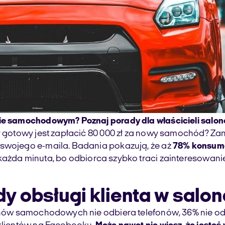
nie samochodowym? Poznaj porady dla właścicieli salo
y gotowy jest zapłacić 80 000 zł za nowy samochód? Zan
 swojego e-maila. Badania pokazują, że aż
78% konsumen
 każda minuta, bo odbiorca szybko traci zainteresowa
łędy obsługi klienta w s
lonów samochodowych nie odbiera telefonów, 36% nie od