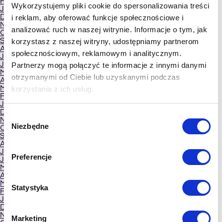
February 2020
Wykorzystujemy pliki cookie do spersonalizowania treści
January 2020
December 2019
i reklam, aby oferować funkcje społecznościowe i
November 2019
analizować ruch w naszej witrynie. Informacje o tym, jak
October 2019
September 2019
korzystasz z naszej witryny, udostępniamy partnerom
August 2019
społecznościowym, reklamowym i analitycznym.
July 2019
June 2019
Partnerzy mogą połączyć te informacje z innymi danymi
May 2019
otrzymanymi od Ciebie lub uzyskanymi podczas
April 2019
March 2019
korzystania z ich usług.
February 2019
January 2019
December 2018
Wybór
November 2018
Niezbędne
zgody
October 2018
September 2018
August 2018
July 2018
Preferencje
June 2018
May 2018
April 2018
March 2018
Statystyka
February 2018
January 2018
December 2017
November 2017
Marketing