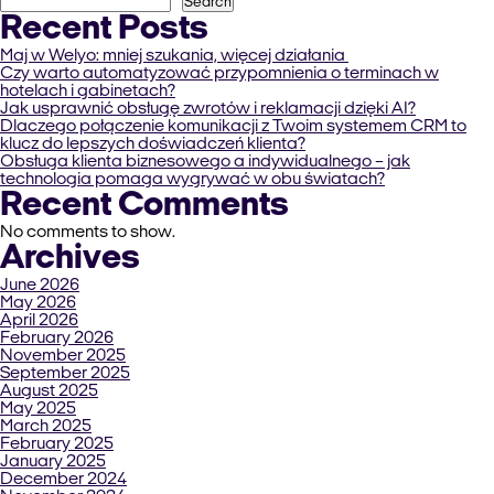
Search
Recent Posts
Maj w Welyo: mniej szukania, więcej działania
Czy warto automatyzować przypomnienia o terminach w
hotelach i gabinetach?
Jak usprawnić obsługę zwrotów i reklamacji dzięki AI?
Dlaczego połączenie komunikacji z Twoim systemem CRM to
klucz do lepszych doświadczeń klienta?
Obsługa klienta biznesowego a indywidualnego – jak
technologia pomaga wygrywać w obu światach?
Recent Comments
No comments to show.
Archives
June 2026
May 2026
April 2026
February 2026
November 2025
September 2025
August 2025
May 2025
March 2025
February 2025
January 2025
December 2024