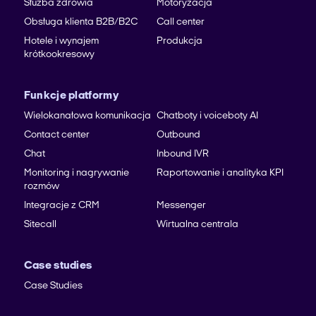
Służba zdrowia
Motoryzacja
Obsługa klienta B2B/B2C
Call center
Hotele i wynajem
Produkcja
krótkookresowy
Funkcje platformy
Wielokanałowa komunikacja
Chatboty i voiceboty AI
Contact center
Outbound
Chat
Inbound IVR
Monitoring i nagrywanie
Raportowanie i analityka KPI
rozmów
Integracje z CRM
Messenger
Sitecall
Wirtualna centrala
Case studies
Case Studies