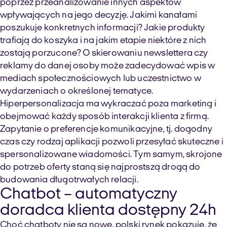
poprzez przeanalizowanie innych aspektów
wpływających na jego decyzję. Jakimi kanałami
poszukuje konkretnych informacji? Jakie produkty
trafiają do koszyka i na jakim etapie niektóre z nich
zostają porzucone? O skierowaniu newslettera czy
reklamy do danej osoby może zadecydować wpis w
mediach społecznościowych lub uczestnictwo w
wydarzeniach o określonej tematyce.
Hiperpersonalizacja ma wykraczać poza marketing i
obejmować każdy sposób interakcji klienta z firmą.
Zapytanie o preferencje komunikacyjne, tj. dogodny
czas czy rodzaj aplikacji pozwoli przesyłać skuteczne i
spersonalizowane wiadomości. Tym samym, skrojone
do potrzeb oferty staną się najprostszą drogą do
budowania długotrwałych relacji.
Chatbot – automatyczny
doradca klienta dostępny 24h
Choć chatboty nie są nowe, polski rynek pokazuje, że