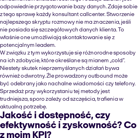
odpowiednie przygotowanie bazy danych. Zdaje sobie
z tego sprawę każdy konsultant
call
center
. Stworzenie
najlepszego skryptu rozmowy nie ma znaczenia, jeśli
nie posiada się szczegółowych danych klienta. To
właśnie one umożliwiają skontaktowanie się z
potencjalnym
leadem
.
W związku z tym wykorzystuje się różnorodne sposoby
na ich zdobycie, które określane są mianem „
cold
”.
Niestety
skutek
nieprzemyślanych
działań bywa
również odwrotny.
Źle prowadzony
outbound
może
być odebrany jako nachalne wiadomości czy telefony.
Sprzedaż przy wykorzystaniu tej metody jest
trudniejsza, sporo zależy od szczęścia, trafienia w
aktualną potrzebę.
Jakość i
dostępność,
czy
efektywność i zyskowność? Co
z moim KPI?