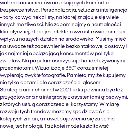
wobec konsumentów oczekujących komfortu i
bezpieczeństwa. Personalizacja, sztuczna inteligencja
– to tylko wycinek z listy, na której znajduje się wiele
innych możliwości. Nie zapominajmy o neutralności
klimatycznej, która jest efektem wzrostu świadomości
wpływu naszych działań na środowisko. Musimy mieć
na uwadze też zapewnienie bezkontaktowej dostawy i
jak najmniej obciążającą konsumentów politykę
zwrotów. Na popularności zyskuje handel używanymi
przedmiotami. Wizualizacje 360° coraz śmielej
wypierają zwykłe fotografie. Pamiętajmy, że kupujemy
nie tylko oczami, ale coraz częściej głosem!
Strategia omnichannel w 2021 roku powinna być też
przygotowana na integrację z asystentami głosowymi,
z których usług coraz częściej korzystamy. W miarę
rozwoju tych trendów możemy spodziewać się
kolejnych zmian, a nawet pojawienia się zupełnie
nowej technologii. Ta z kolei może kształtować