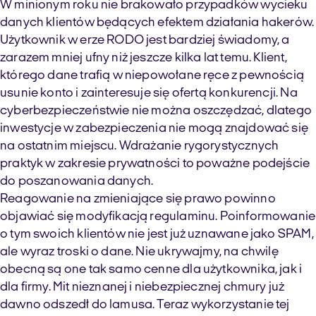
W minionym roku nie brakowało przypadków wycieku
danych klientów będących efektem działania hakerów.
Użytkownik w erze RODO jest bardziej świadomy, a
zarazem mniej ufny niż jeszcze kilka lat temu. Klient,
którego dane trafią w niepowołane ręce z pewnością
usunie konto i zainteresuje się ofertą konkurencji. Na
cyberbezpieczeństwie nie można oszczędzać, dlatego
inwestycje w zabezpieczenia nie mogą znajdować się
na ostatnim miejscu. Wdrażanie rygorystycznych
praktyk w zakresie prywatności to poważne podejście
do poszanowania danych.
Reagowanie na zmieniające się prawo powinno
objawiać się modyfikacją regulaminu. Poinformowanie
o tym swoich klientów nie jest już uznawane jako SPAM,
ale wyraz troski o dane. Nie ukrywajmy, na chwilę
obecną są one tak samo cenne dla użytkownika, jak i
dla firmy. Mit nieznanej i niebezpiecznej chmury już
dawno odszedł do lamusa. Teraz wykorzystanie tej