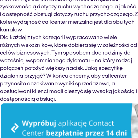
zyskownością dotyczy ruchu wychodzącego, a jakość
i dostępność obsługi dotyczy ruchu przychodzącego. Z
kolei wydajność
call
center
mierzalna jest dla obu tych
kanałów.
Dla każdej z tych kategorii wypracowano wiele
różnych wskaźników, które dobiera się w zależności od
celów biznesowych. Tym sposobem dochodzimy do
wcześniej wspomnianego dylematu – na który rodzaj
połączeń położyć większy nacisk. Jaką specyfikę
działania przyjąć? W końcu chcemy, aby
call
center
przynosiło oczekiwane wyniki sprzedażowe, a
obsługiwani klienci mogli cieszyć się wysoką jakością i
dostępnością obsługi.