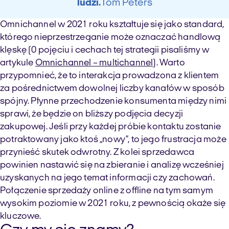
ludzi.
Tom Peters
Omnichannel w 2021 roku kształtuje się jako standard,
którego nieprzestrzeganie może oznaczać handlową
klęskę (0 pojęciu i cechach tej strategii pisaliśmy w
artykule
Omnichannel – multichannel
)
. Warto
przypomnieć, że to interakcja prowadzona z klientem
za pośrednictwem dowolnej liczby kanałów w sposób
spójny. Płynne przechodzenie konsumenta między nimi
sprawi, że będzie on bliższy podjęcia decyzji
zakupowej. Jeśli przy każdej próbie kontaktu zostanie
potraktowany jako ktoś „nowy”, to jego frustracja może
przynieść skutek odwrotny. Z kolei sprzedawca
powinien nastawić się na zbieranie i analizę wcześniej
uzyskanych na jego temat informacji czy zachowań.
Połączenie sprzedaży online z offline na tym samym
wysokim poziomie w 2021 roku, z pewnością okaże się
kluczowe.