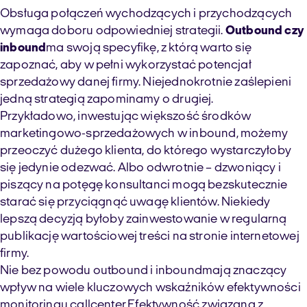
Obsługa połączeń wychodzących i przychodzących
wymaga doboru odpowiedniej strategii.
Outbound czy
inbound
ma swoją specyfikę, z którą warto się
zapoznać, aby
w
pełni
wykorzystać potencjał
sprzedażowy danej firmy. Niejednokrotnie zaślepieni
jedną strategią zapominamy o drugiej.
Przykładowo, inwestując większość środków
marketingowo-sprzedażowych w
inbound
, możemy
przeoczyć dużego klienta, do którego wystarczyłoby
się jedynie odezwać. Albo odwrotnie – dzwoniący i
piszący na potęgę konsultanci mogą bezskutecznie
starać się przyciągnąć uwagę klientów. Niekiedy
lepszą decyzją byłoby zainwestowanie w regularną
publikację wartościowej treści na stronie internetowej
firmy.
Nie
bez powodu
outbound
i
inbound
mają znaczący
wpływ na wiele
kluczowych wskaźników efektywności
monitoringu
call
center
.
Efektywność związana z