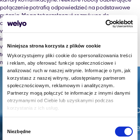
kanały komunikacyjne. Niektóre roboty odbierające
połączenie potrafią odpowiedzieć na podstawowe
pytania. Mogą też przełączyć rozmówcę do
określonego operatora, który udzieli odpowiedzi na
wszystkie pytania. Skąd ta pewność? Sztuczna
inteligencja obliczy jego poziom doświadczenia i
Niniejsza strona korzysta z plików cookie
weźmie pod uwagę indywidualne umiejętności. Dzięki
temu zagraniczny klient porozmawia z kimś, kto potrafi
Wykorzystujemy pliki cookie do spersonalizowania treści
mówić w jego języku.
i reklam, aby oferować funkcje społecznościowe i
analizować ruch w naszej witrynie. Informacje o tym, jak
korzystasz z naszej witryny, udostępniamy partnerom
społecznościowym, reklamowym i analitycznym.
Partnerzy mogą połączyć te informacje z innymi danymi
otrzymanymi od Ciebie lub uzyskanymi podczas
korzystania z ich usług.
Wybór
Niezbędne
zgody