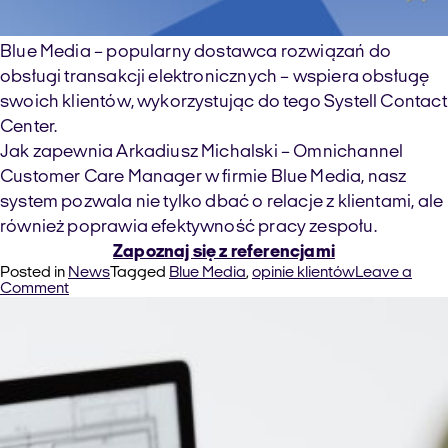
Blue Media – popularny dostawca rozwiązań do
obsługi transakcji elektronicznych – wspiera obsługę
swoich klientów, wykorzystując do tego Systell Contact
Center.
Jak zapewnia Arkadiusz Michalski – Omnichannel
Customer Care Manager w firmie Blue Media, nasz
system pozwala nie tylko dbać o relacje z klientami, ale
również poprawia efektywność pracy zespołu.
Zapoznaj się z referencjami
Posted in
News
Tagged
Blue Media
,
opinie klientów
Leave a
on
Comment
Blue
Media
wspierane
przez
Systell
Contact
Center