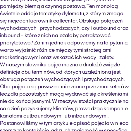
pomiędzy bierną a czynną postawą. Ten monolog
świetnie oddaje tematykę dylematu, z którym zmaga
się niejeden kierownik
call
center
.
Obsługa połączeń
wychodzących i przychodzących, czyli
outbound
oraz
inbound
– które z nich należałoby potraktować
priorytetowo? Zanim jednak odpowiemy na to pytanie,
warto wyjaśnić różnice między tymi strategiami
marketingowymi oraz wskazać ich wady i zalety.
W naszym słowniku pojęć można odnaleźć
zwięzłe
definicje obu terminów, od których uzależniona jest
obsługa połączeń wychodzących i przychodzących
.
Oba
pojęcia są powszechnie znane przez
marketerów
,
lecz dla
pozostałych
mogą wydawać się określeniami
nie do końca jasnymi. W rzeczywistości praktycznie
na
co dzień
pozyskuje
my
klientów
,
prowadząc kampanie
kanałami
outboundowymi
lub
inboundowymi
.
Postanowiliśmy w tym artykule opisać pojęcia w nieco
szerszym kontekście,
gdyż
ich znajomość w
specyfi
ce