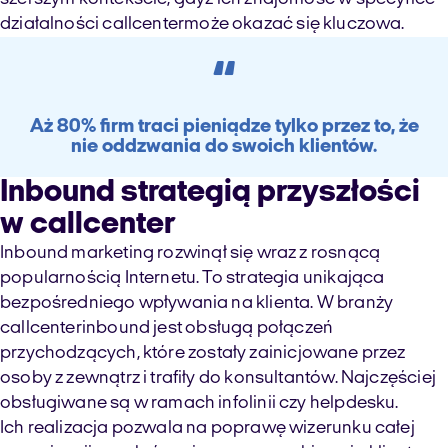
działalności
call
center
może okazać się kluczowa.
“
Aż 80% firm traci pieniądze tylko przez to, że
nie oddzwania do swoich klientów.
Inbound
strategią przyszłości
w
call
center
Inbound
marketing rozwinął się wraz z rosnącą
popularnością Internetu. To strategia unikająca
bezpośredniego wpływania na klienta.
W branży
call
center
inbound
jest obsługą połączeń
przychodzących
,
które
zostały zainicjowane przez
osoby z zewnątrz i trafiły do konsultantów.
Najczęściej
obsługiwane są w ramach infolinii czy helpdesku.
Ich realizacja pozwala na poprawę wizerunku całej