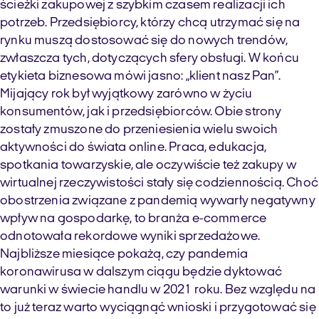
ścieżki zakupowej z szybkim czasem realizacji ich
potrzeb. Przedsiębiorcy, którzy chcą utrzymać się na
rynku muszą dostosować się do nowych trendów,
zwłaszcza tych, dotyczących sfery obsługi. W końcu
etykieta biznesowa mówi jasno: „klient nasz Pan”.
Mijający rok był wyjątkowy zarówno w życiu
konsumentów, jak i przedsiębiorców. Obie strony
zostały zmuszone do przeniesienia wielu swoich
aktywności do świata online. Praca, edukacja,
spotkania towarzyskie, ale oczywiście też zakupy w
wirtualnej rzeczywistości stały się codziennością. Choć
obostrzenia związane z pandemią wywarły negatywny
wpływ na gospodarkę, to branża e-commerce
odnotowała rekordowe wyniki sprzedażowe.
Najbliższe miesiące pokażą, czy pandemia
koronawirusa w dalszym ciągu będzie dyktować
warunki w świecie handlu w 2021 roku. Bez względu na
to już teraz warto wyciągnąć wnioski i przygotować się