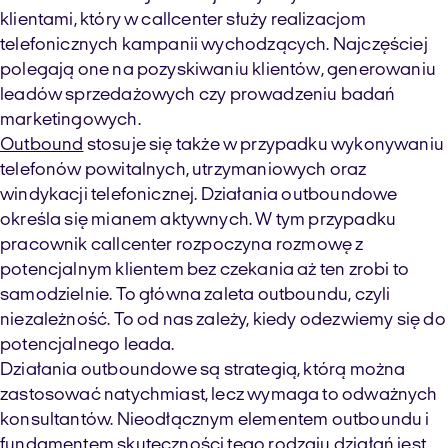
klientami, który w
call
center
służy realizacjom
telefonicznych kampanii wychodzących
. Najczęściej
polegają one na pozyskiwaniu klientów, generowaniu
leadów
sprzedażowych czy prowadzeniu badań
marketingowych.
Outbound
stosuje się także w przypadku wykonywaniu
telefonów powitalnych, utrzymaniowych oraz
windykacji telefonicznej. Działania
outboundowe
określa się mianem aktywnych. W tym przypadku
pracownik
call
center
rozpoczyna rozmowę z
potencjalnym klientem bez czekania aż ten zrobi to
samodzielnie. To główna zaleta
outboundu
, czyli
niezależność. To od nas zależy, kiedy odezwiemy się do
potencjalnego
leada
.
Działania
outboundowe
są strategią, którą można
zastosować natychmiast, lecz wymaga to odważnych
konsultantów. Nieodłącznym elementem
outboundu
i
fundamentem skuteczności tego rodzaju działań jest