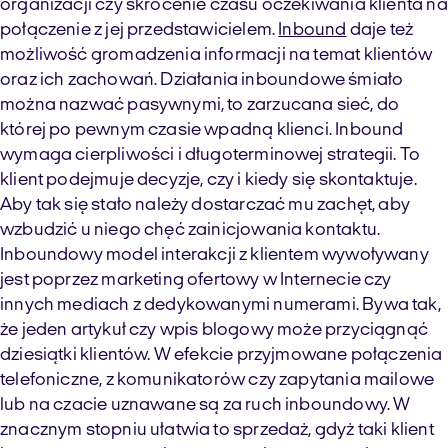
organizacji czy skrócenie czasu oczekiwania klienta na
połączenie z jej przedstawicielem.
Inbound
daje też
możliwość gromadzenia informacji na temat klientów
oraz ich
zachowań
. Działania
inboundowe
śmiało
można nazwać pasywnymi, to zarzucana sieć, do
której po pewnym czasie wpadną klienci.
Inbound
wymaga cierpliwości i długoterminowej strategii. To
klient podejmuje decyzje, czy i kiedy się skontaktuje.
Aby tak się stało należy dostarczać mu zachęt, aby
wzbudzić u niego chęć zainicjowania kontaktu.
Inboundowy
model interakcji z klientem wywoływany
jest poprzez marketing ofertowy w Internecie czy
innych mediach z dedykowanymi numerami. Bywa tak,
że jeden artykuł czy wpis blogowy może przyciągnąć
dziesiątki klientów. W efekcie przyjmowane połączenia
telefoniczne, z komunikatorów czy zapytania mailowe
lub na czacie uznawane są za ruch
inboundowy
. W
znacznym stopniu ułatwia to sprzedaż, gdyż taki klient