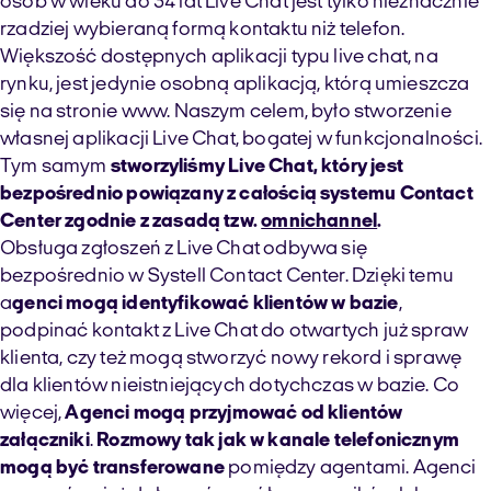
osób w wieku do 34 lat Live Chat jest tylko nieznacznie
rzadziej wybieraną formą kontaktu niż telefon.
Większość dostępnych aplikacji typu live chat, na
rynku, jest jedynie osobną aplikacją, którą umieszcza
się na stronie www. Naszym celem, było stworzenie
własnej aplikacji Live Chat, bogatej w funkcjonalności.
Tym samym
stworzyliśmy Live Chat, który jest
bezpośrednio powiązany z całością systemu Contact
Center zgodnie z zasadą tzw.
omnichannel
.
Obsługa zgłoszeń z Live Chat odbywa się
bezpośrednio w Systell Contact Center. Dzięki temu
a
genci mogą identyfikować klientów w bazie
,
podpinać kontakt z Live Chat do otwartych już spraw
klienta, czy też mogą stworzyć nowy rekord i sprawę
dla klientów nieistniejących dotychczas w bazie. Co
więcej,
Agenci mogą przyjmować od klientów
załączniki
.
Rozmowy tak jak w kanale telefonicznym
mogą być transferowane
pomiędzy agentami. Agenci