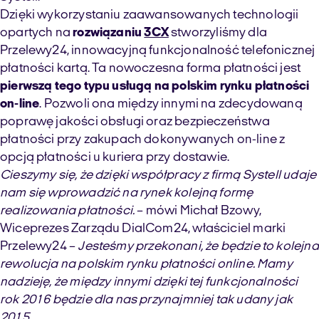
Dzięki wykorzystaniu zaawansowanych technologii
opartych na
rozwiązaniu
3CX
stworzyliśmy dla
Przelewy24, innowacyjną funkcjonalność telefonicznej
płatności kartą. Ta nowoczesna forma płatności jest
pierwszą tego typu usługą na polskim rynku płatności
on-line
. Pozwoli ona między innymi na zdecydowaną
poprawę jakości obsługi oraz bezpieczeństwa
płatności przy zakupach dokonywanych on-line z
opcją płatności u kuriera przy dostawie.
Cieszymy się, że dzięki współpracy z firmą Systell udaje
nam się wprowadzić na rynek kolejną formę
realizowania płatności.
– mówi Michał Bzowy,
Wiceprezes Zarządu DialCom24, właściciel marki
Przelewy24 –
Jesteśmy przekonani, że będzie to kolejna
rewolucja na polskim rynku płatności online. Mamy
nadzieję, że między innymi dzięki tej funkcjonalności
rok 2016 będzie dla nas przynajmniej tak udany jak
2015
.