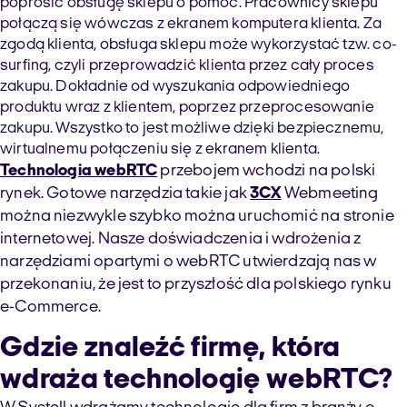
poprosić obsługę sklepu o pomoc. Pracownicy sklepu
połączą się wówczas z ekranem komputera klienta. Za
zgodą klienta, obsługa sklepu może wykorzystać tzw. co-
surfing, czyli przeprowadzić klienta przez cały proces
zakupu. Dokładnie od wyszukania odpowiedniego
produktu wraz z klientem, poprzez przeprocesowanie
zakupu. Wszystko to jest możliwe dzięki bezpiecznemu,
wirtualnemu połączeniu się z ekranem klienta.
Technologia webRTC
przebojem wchodzi na polski
rynek. Gotowe narzędzia takie jak
3CX
Webmeeting
można niezwykle szybko można uruchomić na stronie
internetowej. Nasze doświadczenia i wdrożenia z
narzędziami opartymi o webRTC utwierdzają nas w
przekonaniu, że jest to przyszłość dla polskiego rynku
e-Commerce.
Gdzie znaleźć firmę, która
wdraża technologię webRTC?