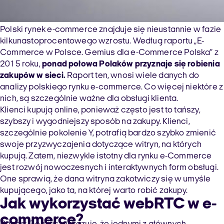
Polski rynek e-commerce znajduje się nieustannie w fazie
kilkunastoprocentowego wzrostu. Według raportu „E-
Commerce w Polsce. Gemius dla e-Commerce Polska” z
2015 roku,
ponad połowa Polaków przyznaje się robienia
zakupów w sieci.
Raport ten, wnosi wiele danych do
analizy polskiego rynku e-commerce. Co więcej niektóre z
nich, są szczególnie ważne dla obsługi klienta.
Klienci kupują online, ponieważ często jest to tańszy,
szybszy i wygodniejszy sposób na zakupy. Klienci,
szczególnie pokolenie Y, potrafią bardzo szybko zmienić
swoje przyzwyczajenia dotyczące witryn, na których
kupują. Zatem, niezwykle istotny dla rynku e-Commerce
jest rozwój nowoczesnych i interaktywnych form obsługi.
One sprawią, że dana witryna zakotwiczy się w umyśle
kupującego, jako ta, na której warto robić zakupy.
Jak wykorzystać webRTC w e-
commerce?