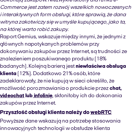
dokonują zakupów. Niezwykle istotny dla runku e-
Commerce jest zatem rozwój wszelkich nowoczesnych
i interaktywnych form obsługi, które sprawią, że dana
witryna zakotwiczy się w umyśle kupującego, jako ta,
na której warto robić zakupy.
Raport Gemius, wskazuje między innymi, że jednymi z
głównych napotykanych problemów przy
dokonywaniu zakupów przez Internet, są trudności ze
znalezieniem poszukiwanego produktu (18%
badanych). Kolejną barierą jest
niewłaściwa obsługa
klienta
(12%). Dodatkowo 21% osób, które
zadeklarowały, że nie kupują w sieci określiło, że
możliwość porozmawiania o produkcie przez
chat,
videochat
lub
infolinię
, skłoniłoby ich do dokonania
zakupów przez Internet.
Przyszłość obsługi klienta należy do
webRTC
Powyższe dane wskazują na potrzebę stosowania
innowacyjnych technologii w obsłudze klienta