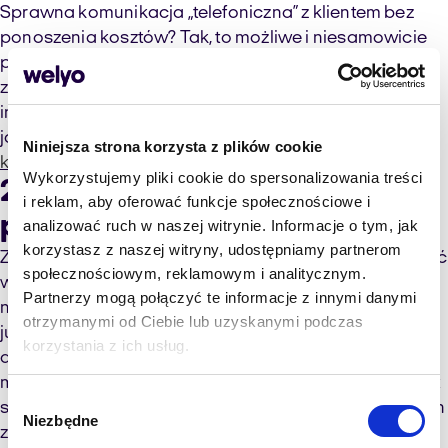
Sprawna komunikacja „telefoniczna” z klientem bez
ponoszenia kosztów? Tak, to możliwe i niesamowicie
proste w użyciu. Wystarczy jedno kliknięcie klienta, a
zadzwoni on na Twoją infolinię przez przeglądarkę
internetową, bez konieczności instalowania
jakichkolwiek aplikacji.
Więcej na ten temat piszemy w
Niniejsza strona korzysta z plików cookie
kolejnym artykule.
Wykorzystujemy pliki cookie do spersonalizowania treści
2. Obsługa klienta za pomocą
i reklam, aby oferować funkcje społecznościowe i
prostej i sprawnej infolinii
analizować ruch w naszej witrynie. Informacje o tym, jak
korzystasz z naszej witryny, udostępniamy partnerom
Zaprojektowanie infolinii tak, aby sprawnie obsługiwać
społecznościowym, reklamowym i analitycznym.
wszystkie telefony oraz zgłoszenia z innych kanałów,
Partnerzy mogą połączyć te informacje z innymi danymi
nawet przy niewielkim zespole pracowników, nie jest
otrzymanymi od Ciebie lub uzyskanymi podczas
już wyzwaniem technologicznym. Najważniejsze jest,
korzystania z ich usług.
aby nie zatracić podstawowej idei – klient internetowy
musi być obsłużony zdecydowanie sprawniej niż klient
Wybór
sklepu stacjonarnego. W innym przypadku następnych
Niezbędne
zgody
zakupów dokona on w innym sklepie.