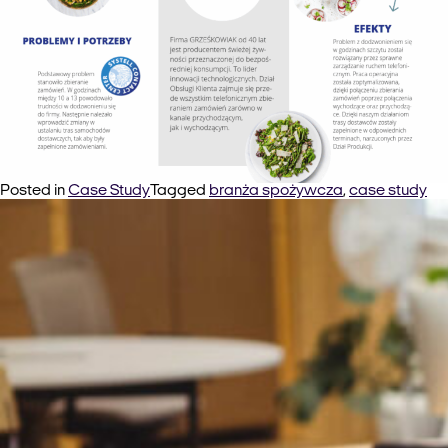
Posted in
Case Study
Tagged
branża spożywcza
,
case study