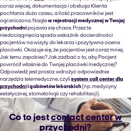
coraz więcej, dokumentacja i obsługa Klienta
pochłania dużo czasu, a ilość pracowników jest
ograniczona. Nagle
w rejestracji medycznej w Twojej
przychodni
pojawia się chaos. Przez te
niedociągnięcia spada wskaźnik docieralności
pacjentów na wizyty do lekarza i pozytywna ocena
placówki. Okazuje się, że pacjentów jest coraz mniej.
Jak temu zapobiec? Jak zadbać o to, aby Pacjent
powrócił właśnie do Twojej placówki medycznej?
Odpowiedź jest prosta: wdrożyć odpowiednie
narzędzia telemedyczne, czyli
system call center dla
przychodni
i gabinetów lekarskich
(np. medycyny
estetycznej, stomatologii czy rehabilitacji).
Co to jest
contact center w
przychodni
?