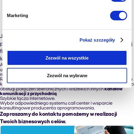
oprogramowanie do obsługi
pacjenta – call center w
Marketing
przychodni w 4 krokach
Jak stworzyć
skuteczny system call center
w Twojej
Pokaż szczegóły
przychodni, który stanie się sercem komunikacji Twojej
firmy? Oto nasz przepis na sukces w 4 prostych
Zezwól na wszystkie
krokach.
Analiza i audyt ruchu telefonicznego, wizyt w placówce i
użytkowników na stronie WWW i w social media placówki
medycznej. Stworzenie systemu teleporad.
Zezwól na wybrane
Reorganizacja pracy działu rejestracji medycznej i przydzielenie
konkretnych, jednego lub kilku, Pracowników przychodni tylko do
obsługi połączeń telefonicznych i wszelkich innych
kanałów
komunikacji z przychodnią
.
Szybkie łącza internetowe.
Wybór odpowiedniego systemu call center i wsparcie
konsultingowe producenta oprogramowania.
Zapraszamy do kontaktu pomożemy w realizacji
Twoich biznesowych celów.