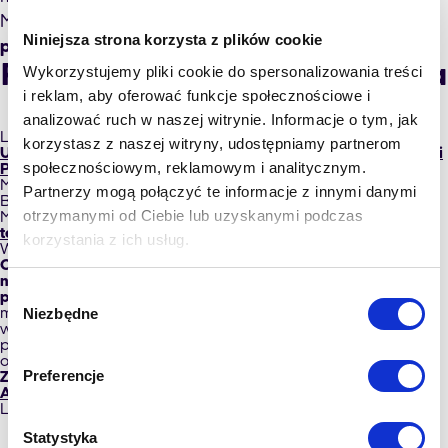
Mniej angażująca i wymagająca, a
skuteczniejsza
Niniejsza strona korzysta z plików cookie
praca rejestracji medycznej
? Bardzo proszę!
Po co Ci system call center dla
Wykorzystujemy pliki cookie do spersonalizowania treści
i reklam, aby oferować funkcje społecznościowe i
przychodni?
analizować ruch w naszej witrynie. Informacje o tym, jak
Lepsza komunikacja wewnętrzna i zewnętrzna
korzystasz z naszej witryny, udostępniamy partnerom
Usprawnienie organizacji pracy BOK i poprawa jakości obsługi
społecznościowym, reklamowym i analitycznym.
Pacjenta
Monitorowanie poziomu obsługi Klienta i analizowanie KPI dla
Partnerzy mogą połączyć te informacje z innymi danymi
BOK
otrzymanymi od Ciebie lub uzyskanymi podczas
Mniej utraconych połączeń telefonicznych i wiadomości dzięki
telemedycynie
korzystania z ich usług.
Wyższy wskaźnik docieralności Pacjentów na wizyty
Odciążenie Pracowników rejestracji przy zachowaniu
najwyższego poziomu bezpieczeństwa danych Twoich
Wybór
pacjentów:
Pacjenci mogą automatycznie umówić transport
Niezbędne
medyczny, zarezerwować termin wizyty lub sprawdzić, czy ich
zgody
wyniki badań są już dostępne, bez kontaktu z konsultantem
przez autoryzowane, dedykowane Twojej placówce narzędzie
online, a nie np. poprzez serwisy zewnętrzne (takie jak
Preferencje
ZnanyLekarz.pl
)
Automatyzacja procesu obsługi Klienta
Lepsze wyniki finansowe firmy medycznej
Przepis na idealne
Statystyka