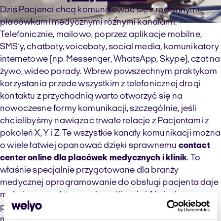
Dziś Pacjenci chcą komunikować się z rodzinnymi
placówkami medycznymi różnymi kanałami.
Telefonicznie, mailowo, poprzez aplikacje mobilne,
SMS’y, chatboty, voiceboty, social media, komunikatory
internetowe (np. Messenger, WhatsApp, Skype), czat na
żywo, wideo porady. Wbrew powszechnym praktykom
korzystania przede wszystkim z telefonicznej drogi
kontaktu z przychodnią warto otworzyć się na
nowoczesne formy komunikacji, szczególnie, jeśli
chcielibyśmy nawiązać trwałe relacje z Pacjentami z
pokoleń X, Y i Z. Te wszystkie kanały komunikacji można
o wiele łatwiej opanować dzięki sprawnemu
contact
center online dla placówek medycznych i klinik
. To
właśnie specjalnie przygotowane dla branży
medycznej oprogramowanie do obsługi pacjenta daje
maksimum praktycznych możliwości. Na jednym
pulpicie możesz gromadzić i reagować na wszelkie
napływające do przychodni zapytania i wiadomości.