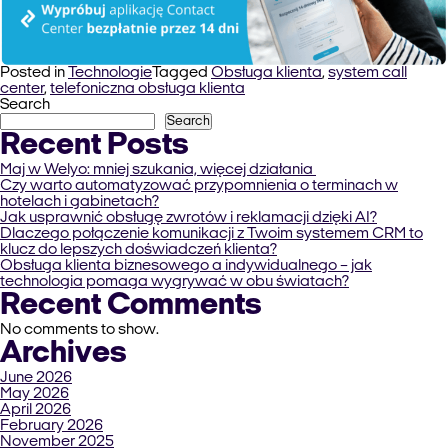
Posted in
Technologie
Tagged
Obsługa klienta
,
system call
center
,
telefoniczna obsługa klienta
Search
Search
Recent Posts
Maj w Welyo: mniej szukania, więcej działania
Czy warto automatyzować przypomnienia o terminach w
hotelach i gabinetach?
Jak usprawnić obsługę zwrotów i reklamacji dzięki AI?
Dlaczego połączenie komunikacji z Twoim systemem CRM to
klucz do lepszych doświadczeń klienta?
Obsługa klienta biznesowego a indywidualnego – jak
technologia pomaga wygrywać w obu światach?
Recent Comments
No comments to show.
Archives
June 2026
May 2026
April 2026
February 2026
November 2025