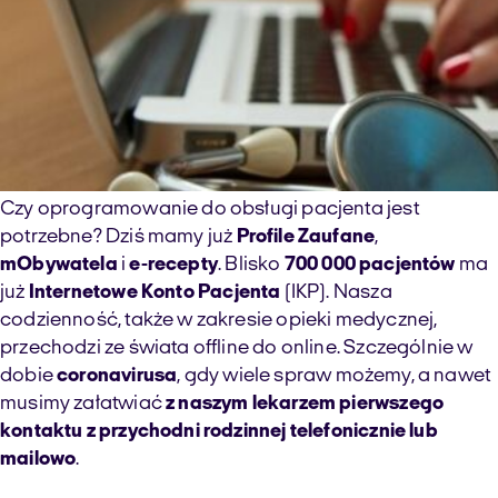
Czy oprogramowanie do obsługi pacjenta jest
potrzebne? Dziś mamy już
Profile Zaufane
,
mObywatela
i
e-recepty
. Blisko
700 000 pacjentów
ma
już
Internetowe Konto Pacjenta
(IKP). Nasza
codzienność, także w zakresie opieki medycznej,
przechodzi ze świata offline do online. Szczególnie w
dobie
coronavirusa
, gdy wiele spraw możemy, a nawet
musimy załatwiać
z naszym lekarzem pierwszego
kontaktu z przychodni rodzinnej telefonicznie lub
mailowo
.