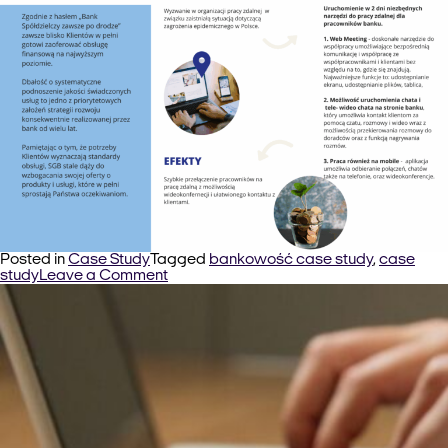
Posted in
Case Study
Tagged
bankowość case study
,
case
on
study
Leave a Comment
Bank
Spółdzielczy
Duszniki
–
Case
Study