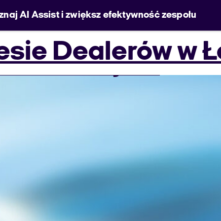
znaj AI Assist i zwiększ efektywność zespołu
decydować się na
żyć infolinię, któr
:
Septembe
resie Dealerów w Ł
jesteśmy Welyo
baza wiedzy
pomoc
ntact center?
i dla firmy?