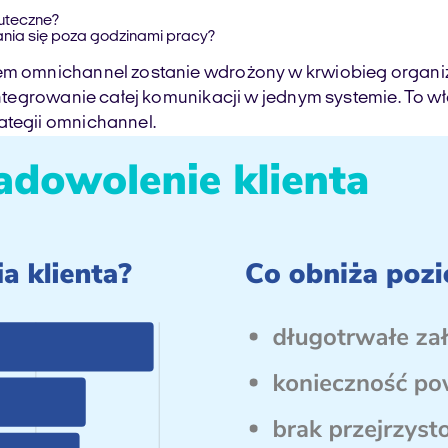
kuteczne?
ania się poza godzinami pracy?
em omnichannel zostanie wdrożony w krwiobieg organiza
zintegrowanie całej komunikacji w jednym systemie. To 
ategii omnichannel.