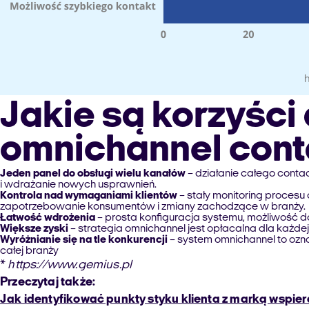
Jakie są korzyści
omnichannel cont
Jeden panel do obsługi wielu kanałów
– działanie całego conta
i wdrażanie nowych usprawnień.
Kontrola nad wymaganiami klientów
– stały monitoring procesu
zapotrzebowanie konsumentów i zmiany zachodzące w branży.
Łatwość wdrożenia
– prosta konfiguracja systemu, możliwość do
Większe zyski
– strategia omnichannel jest opłacalna dla każdej 
Wyróżnianie się na tle konkurencji
– system omnichannel to ozna
całej branży
*
https://www.gemius.pl
Przeczytaj także:
Jak identyfikować punkty styku klienta z marką wspie