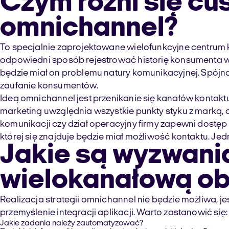
Czym różni się c
omnichannel?
To specjalnie zaprojektowane wielofunkcyjne centrum
odpowiedni sposób rejestrować historię konsumenta w sy
będzie miał on problemu natury komunikacyjnej. Spój
zaufanie konsumentów.
Ideą omnichannel jest przenikanie się kanałów kontaktu 
marketing uwzględnia wszystkie punkty styku z marką,
komunikacji czy dział operacyjny firmy zapewni dostęp 
której się znajduje będzie miał możliwość kontaktu. Jedn
Jakie są wyzwania
wielokanałową ob
Realizacja strategii omnichannel nie będzie możliwa, 
przemyślenie integracji aplikacji. Warto zastanowić się:
Jakie zadania należy zautomatyzować?