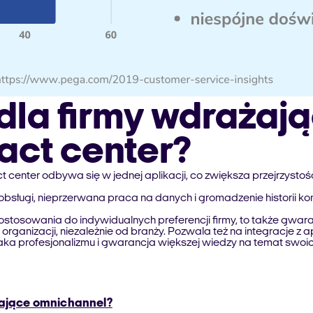
 dla firmy wdrażaj
act center?
ct center odbywa się w jednej aplikacji, co zwiększa przejrzys
 obsługi, nieprzerwana praca na danych i gromadzenie historii
stosowania do indywidualnych preferencji firmy, to także gwara
organizacji, niezależnie od branży. Pozwala też na integracje z a
ka profesjonalizmu i gwarancja większej wiedzy na temat swoic
rające omnichannel?