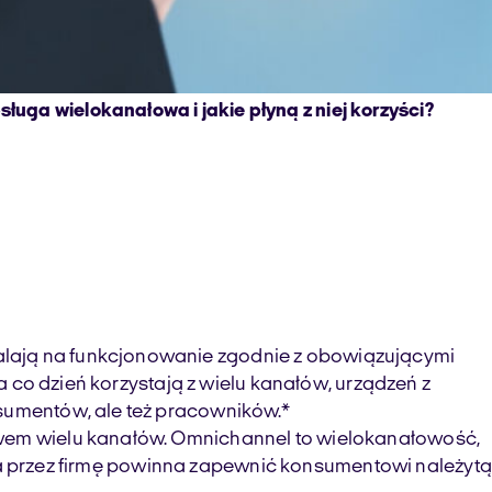
uga wielokanałowa i jakie płyną z niej korzyści?
alają na funkcjonowanie zgodnie z obowiązującymi
a co dzień korzystają z wielu kanałów, urządzeń z
nsumentów, ale też pracowników.*
ctwem wielu kanałów. Omnichannel to wielokanałowość,
yjęta przez firmę powinna zapewnić konsumentowi należytą