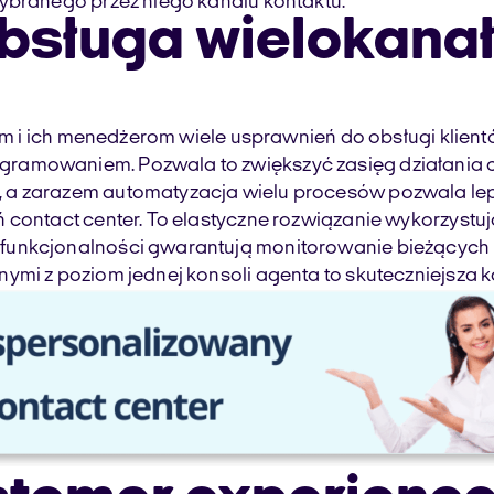
wybranego przez niego kanału kontaktu.
bsługa wielokana
ntom i ich menedżerom wiele usprawnień do obsługi kli
amowaniem. Pozwala to zwiększyć zasięg działania cont
, a zarazem automatyzacja wielu procesów pozwala le
ń contact center. To elastyczne rozwiązanie wykorzyst
funkcjonalności gwarantują monitorowanie bieżących 
ymi z poziom jednej konsoli agenta to skuteczniejsza k