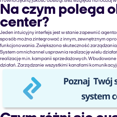
i równorzędną jakość obsługi. Bez względu na rodzaj 
Na czym polega o
center?
Jeden intuicyjny interfejs jest w stanie zapewnić age
sposób można zintegrować z innym, zewnętrznym oprogr
funkcjonowania. Zwiększona skuteczność zarządzania
System omnichannel usprawnia realizację wielu działa
realizację m.in. kampanii sprzedażowych. Wbudowane 
działań. Zarządzanie wszystkimi kanałami komunikacyjn