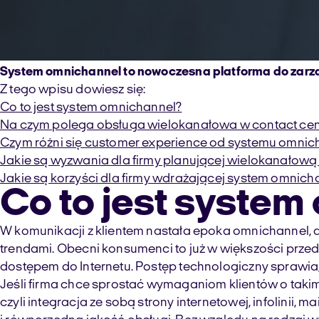
System omnichannel to nowoczesna platforma do zarządz
Z tego wpisu dowiesz się:
Co to jest system omnichannel?
Na czym polega obsługa wielokanałowa w contact cen
Czym różni się customer experience od systemu omnic
Jakie są wyzwania dla firmy planującej wielokanałową 
Jakie są korzyści dla firmy wdrażającej system omnich
Co to jest system
W komunikacji z klientem nastała epoka omnichannel,
trendami. Obecni konsumenci to już w większości przedsta
dostępem do Internetu. Postęp technologiczny sprawia,
Jeśli firma chce sprostać wymaganiom klientów o taki
czyli integracja ze sobą strony internetowej, infolinii