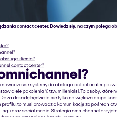
ania contact center. Dowiedz się, na czym polega obsł
ter?
hannel?
obsługę klienta?
annel contact center?
 omnichannel?
 a nowoczesne systemy do obsługi contact center pozw
wiciele pokolenia Y, tzw. millenialsi. To osoby, które n
 że za dekadę będzie to nie tylko największa grupa ko
m profilu, to musi prowadzić komunikację za pośredni
, mailingu oraz social media. Strategia omnichannel prz