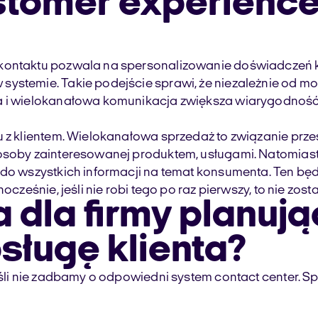
ustomer experienc
 kontaktu pozwala na spersonalizowanie doświadczeń 
stemie. Takie podejście sprawi, że niezależnie od mome
na i wielokanałowa komunikacja zwiększa wiarygodnoś
z klientem. Wielokanałowa sprzedaż to związanie przestrz
 osoby zainteresowanej produktem, usługami. Natomiast
do wszystkich informacji na temat konsumenta. Ten będzi
ocześnie, jeśli nie robi tego po raz pierwszy, to nie zos
 dla firmy planują
sługę klienta?
jeśli nie zadbamy o odpowiedni system contact center.