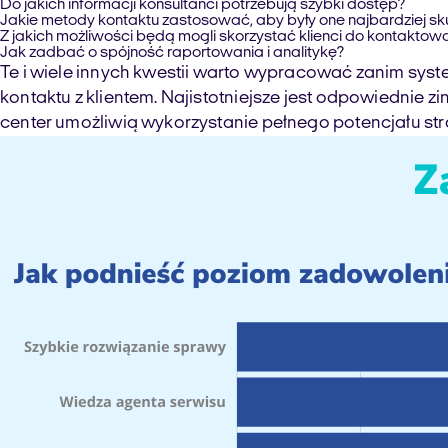
Do jakich informacji konsultanci potrzebują szybki dostęp?
Jakie metody kontaktu zastosować, aby były one najbardziej s
Z jakich możliwości będą mogli skorzystać klienci do kontaktow
Jak zadbać o spójność raportowania i analitykę?
Te i wiele innych kwestii warto wypracować zanim syst
kontaktu z klientem. Najistotniejsze jest odpowiednie 
center umożliwią wykorzystanie pełnego potencjału str