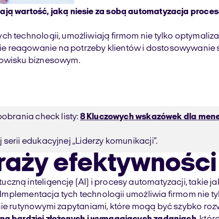
ają wartość, jaką niesie za sobą automatyzacja proces
h technologii, umożliwiają firmom nie tylko optymaliza
 reagowanie na potrzeby klientów i dostosowywanie się
odowisku biznesowym.
pobrania check listy:
8 Kluczowych wskazówek dla mene
serii edukacyjnej ,,Liderzy komunikacji”.
raży efektywności
zną inteligencję (AI) i procesy automatyzacji, takie ja
. Implementacja tych technologii umożliwia firmom nie t
anie rutynowymi zapytaniami, które mogą być szybko ro