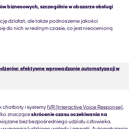
ów biznesowych, szczególnie w obszarze obsługi
cję działań, ale także podnoszenie jakości
 do nich w realnym czasie, co jest nieocenioną
dżerów: efektywne wprowadzanie automatyzacji w
k chatboty i systemy
IVR (Interactive Voice Response)
,
ylko znaczące
skrócenie czasu oczekiwania na
związane bez bezpośredniego udziału człowieka.