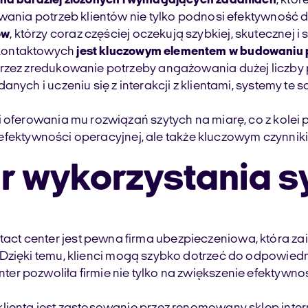
na bardziej złożonych i wymagających zadaniach
, któ
ywania potrzeb klientów nie tylko podnosi efektywność 
ów
, którzy coraz częściej oczekują szybkiej, skutecznej 
 kontaktowych
jest kluczowym elementem w budowaniu p
przez zredukowanie potrzeby angażowania dużej liczby
anych i uczeniu się z interakcji z klientami, systemy t
oferowania mu rozwiązań szytych na miarę, co z kolei pr
em efektywności operacyjnej, ale także kluczowym czynni
r wykorzystania s
act center jest pewna firma ubezpieczeniowa, która 
. Dzięki temu, klienci mogą szybko dotrzeć do odpowied
r pozwoliła firmie nie tylko na zwiększenie efektywnoś