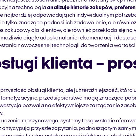
i klienta jest zastosowanie przez renomowany sklep 
wacyjna technologia
analizuje historię zakupów, prefere
óre najbardziej odpowiadają ich indywidualnym potrzebo
ie tylko znacząco podnosi ich zadowolenie, ale równ
es zakupowy dla klientów, ale również przekłada się na w
 umożliwia ciągłe udoskonalanie rekomendacji i dostos
zystania nowoczesnej technologii do tworzenia wartości
ługi klienta – pro
przyszłość obsługi klienta, ale już teraźniejszość, któ
utomatyzacyjne, przedsiębiorstwa mogą znacząco popr
inwestycja pozwala na efektywniejsze zarządzanie zaso
w.
mów uczenia maszynowego, systemy te są w stanie oferow
 antycypują przyszłe zapytania, podnosząc tym samym s