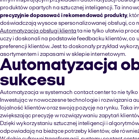
Innym inspirującym przykładem automatyzacji obsług
produktów opartych na sztucznej inteligencji. Ta inno
precyzyjnie dopasować i rekomendować produkty
, kt
doświadczają wysoce spersonalizowanej obsługi, co n
Automatyzacja obsługi klienta
ta nie tylko ułatwia proc
uczy i doskonali na podstawie feedbacku klientów, co
preferencji klientów. Jest to doskonały przykład wykor
asortymentem i zapasami w sklepie internetowym.
Automatyzacja obs
sukcesu
Automatyzacja w systemach contact center to nie tylko 
Inwestując w nowoczesne technologie i rozwiązania a
lojalność klientów oraz swoją pozycję na rynku. Taka 
zwiększając precyzję w rozwiązywaniu zapytań klientó
Dzięki wykorzystaniu sztucznej inteligencji i algoryt
odpowiadają na bieżące potrzeby klientów, ale również