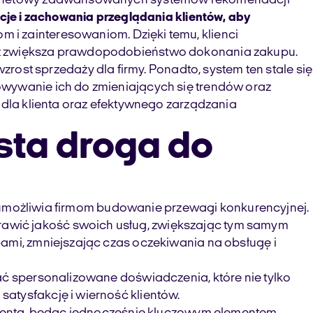
internetowy zaawansowanych systemów rekomendacji
ncje i zachowania przeglądania klientów, aby
m i zainteresowaniom. Dzięki temu, klienci
ież zwiększa prawdopodobieństwo dokonania zakupu.
zrost sprzedaży dla firmy. Ponadto, system ten stale się
owywanie ich do zmieniających się trendów oraz
 dla klienta oraz efektywnego zarządzania
sta droga do
ra umożliwia firmom budowanie przewagi konkurencyjnej.
awić jakość swoich usług, zwiększając tym samym
bami, zmniejszając czas oczekiwania na obsługę i
ać spersonalizowane doświadczenia, które nie tylko
atysfakcję i wierność klientów.