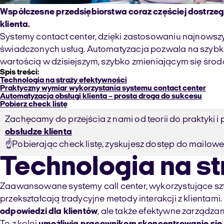
Współczesne przedsiębiorstwa coraz częściej dostrzeg
klienta.
Systemy contact center, dzięki zastosowaniu najnowszyc
świadczonych usług. Automatyzacja pozwala na szybkie
wartością w dzisiejszym, szybko zmieniającym się śr
Spis treści:
Technologia na straży efektywności
Praktyczny wymiar wykorzystania systemu contact center
Automatyzacja obsługi klienta – prosta droga do sukcesu
Pobierz check listę
Zachęcamy do przejścia z nami od teorii do praktyki i 
obsłudze klienta
☝️Pobierając check listę, zyskujesz dostęp do mailowej 
Technologia na st
Zaawansowane systemy call center, wykorzystujące sztuc
przekształcają tradycyjne metody interakcji z klientami
odpowiedzi dla klientów
, ale także efektywne zarządz