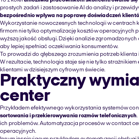
To z kolei
umożliwia pracownikom skoncentrowanie się 
prostych zadań i zastosowanie AI do analizy i przewid
bezpośrednio wpływa na poprawę doświadczeń klient
Wykorzystanie nowoczesnych technologii w centrach
firmom nie tylko optymalizację kosztów operacyjnych 
wyższą jakość obsługi. Dzięki analizie zgromadzonych d
aby lepiej spełniać oczekiwania konsumentów.
To prowadzi do głębszego zrozumienia potrzeb klienta i 
W rezultacie, technologia staje się nie tylko strażniki
klientami w dzisiejszym cyfrowym świecie.
Praktyczny wymia
center
Przykładem efektywnego wykorzystania systemów cont
sortowania i przekierowywania rozmów telefonicznych
ich problemów. Automatyzacja procesów w contact cente
operacyjnych.