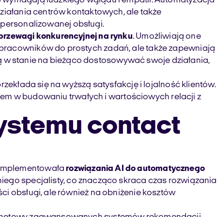
re wymagają ludzkiego wglądu i empatii. Automatyzacja
działania centrów kontaktowych, ale także
i spersonalizowanej obsługi.
rzewagi konkurencyjnej na rynku
. Umożliwiają one
 pracowników do prostych zadań, ale także zapewniają
e są w stanie na bieżąco dostosowywać swoje działania,
zekłada się na wyższą satysfakcję i lojalność klientów.
kiem w budowaniu trwałych i wartościowych relacji z
ystemu contact
zaimplementowała
rozwiązania AI do automatycznego
niego specjalisty, co znacząco skraca czas rozwiązania
ci obsługi, ale również na obniżenie kosztów