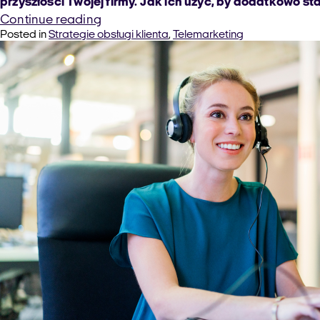
przyszłości Twojej firmy. Jak ich użyć, by dodatkowo s
“Raporty
Continue reading
Posted in
Strategie obsługi klienta
,
Telemarketing
z
rozmów
telefonicznych
w
firmie
–
zmotywuj
nimi
pracowników!”