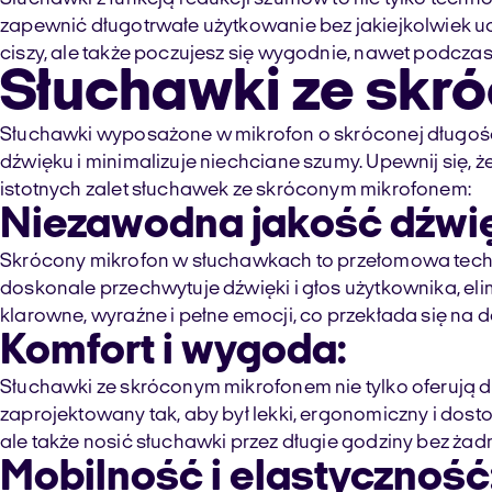
zapewnić długotrwałe użytkowanie bez jakiejkolwiek uci
ciszy, ale także poczujesz się wygodnie, nawet podczas
Słuchawki ze skr
Słuchawki wyposażone w mikrofon o skróconej długości s
dźwięku i minimalizuje niechciane szumy. Upewnij się, 
istotnych zalet słuchawek ze skróconym mikrofonem:
Niezawodna jakość dźwi
Skrócony mikrofon w słuchawkach to przełomowa techno
doskonale przechwytuje dźwięki i głos użytkownika, e
klarowne, wyraźne i pełne emocji, co przekłada się na
Komfort i wygoda:
Słuchawki ze skróconym mikrofonem nie tylko oferują d
zaprojektowany tak, aby był lekki, ergonomiczny i dost
ale także nosić słuchawki przez długie godziny bez ża
Mobilność i elastyczność