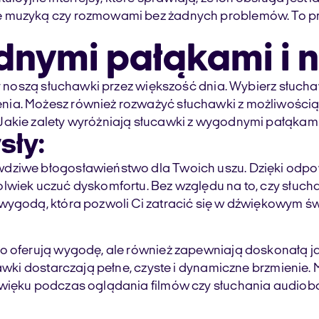
ę muzyką czy rozmowami bez żadnych problemów. To pro
dnymi pałąkami i 
zy noszą słuchawki przez większość dnia. Wybierz słuch
nia. Możesz również rozważyć słuchawki z możliwością
Jakie zalety wyróżniają słucawki z wygodnymi pałąkami
sły:
wdziwe błogosławieństwo dla Twoich uszu. Dzięki odp
lwiek uczuć dyskomfortu. Bez względu na to, czy słuch
wygodą, która pozwoli Ci zatracić się w dźwiękowym św
lko oferują wygodę, ale również zapewniają doskonał
hawki dostarczają pełne, czyste i dynamiczne brzmienie
dźwięku podczas oglądania filmów czy słuchania audio