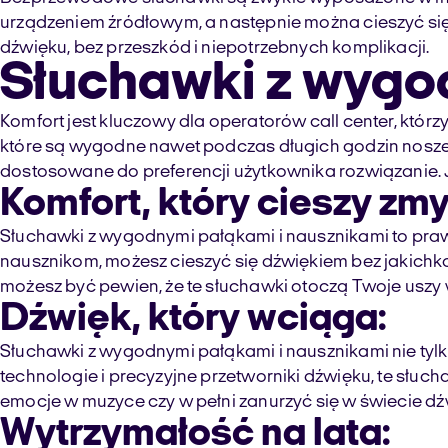
urządzeniem źródłowym, a następnie można cieszyć si
dźwięku, bez przeszkód i niepotrzebnych komplikacji.
Słuchawki z wygo
Komfort jest kluczowy dla operatorów call center, któr
które są wygodne nawet podczas długich godzin nosze
dostosowane do preferencji użytkownika rozwiązanie. 
Komfort, który cieszy zmy
Słuchawki z wygodnymi pałąkami i nausznikami to pra
nausznikom, możesz cieszyć się dźwiękiem bez jakichko
możesz być pewien, że te słuchawki otoczą Twoje uszy 
Dźwięk, który wciąga:
Słuchawki z wygodnymi pałąkami i nausznikami nie ty
technologie i precyzyjne przetworniki dźwięku, te słuc
emocje w muzyce czy w pełni zanurzyć się w świecie 
Wytrzymałość na lata: