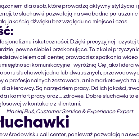
zaniem dla osób, które prowadzą aktywny styl życia i
cji, te słuchawki pozwalają na swobodne poruszanie się
łą jakością dźwięku bez względu na miejsce i czas.
ść:
jonalizmu i skuteczności. Dzięki precyzyjnej i czystej
rdziej pewne siebie i przekonujące. To z kolei przyczyn
rzedstawicielem call center, prowadzisz spotkania wide
ejętności komunikacyjne i wyróżnią Cię jako lidera w 
oboru słuchawek jedno lub dwuusznych, przewodowych
 o profesjonalnych zestawach, a nie marketowych za pr
 dla kierowcy. Są narzędziem pracy. Od ich jakości, t
da i komfort pracy oraz … zdrowie. Dobre słuchawki t
łosowej w kontakcie z klientami.
Maciej Buś,
Customer Service & Experience Expert
łuchawki
 w środowisku call center, ponieważ pozwalają na sw