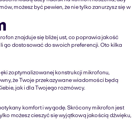
mów, możesz być pewien, że nie tylko zanurzysz się w
m
ofon znajduje się bliżej ust, co poprawia jakość
li go dostosować do swoich preferencji. Oto kilka
ki zoptymalizowanej konstrukcji mikrofonu,
 pewny, że Twoje przekazywane wiadomości będą
ebie, jak i dla Twojego rozmówcy.
otykany komfort i wygodę. Skrócony mikrofon jest
 tylko możesz cieszyć się wyjątkową jakością dźwięku,