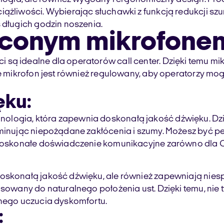
ążliwości. Wybierając słuchawki z funkcją redukcji szu
 długich godzin noszenia.
óconym mikrofone
ą idealne dla operatorów call center. Dzięki temu mikr
że mikrofon jest również regulowany, aby operatorzy mog
ęku:
logia, która zapewnia doskonałą jakość dźwięku. Dzię
liminując niepożądane zakłócenia i szumy. Możesz być
 doskonałe doświadczenie komunikacyjne zarówno dla Ci
oskonałą jakość dźwięku, ale również zapewniają niesp
osowany do naturalnego położenia ust. Dzięki temu, nie
dnego uczucia dyskomfortu.
: