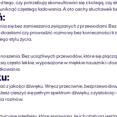
 tego, czy potrzebują skonsultować się z kolegą, czy sk
by uniknąć częstego ładowania. A oto cechy słuchawek 
ń:
się bez zamieszania związanych z przewodami. Bez wzg
odcastami czy prowadzić rozmowy bez konieczności trz
go stylu życia.
oszenia. Bez uciążliwych przewodów, które się plączą 
ą często lekkie, wyposażone w miękkie nauszniki i do
ytkowania.
u:
wać z jakości dźwięku. Wręcz przeciwnie, bezprzewodow
z cieszyć się pełnym spektrum dźwięku, czystością i g
nia rozmów.
yjne interfejsy, które sprawiają, że ich obsługa jest 