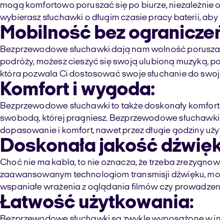
mogą komfortowo poruszać się po biurze, niezależnie od
wybierasz słuchawki o długim czasie pracy baterii, a
Mobilność bez ogranicze
Bezprzewodowe słuchawki dają nam wolność poruszania 
podróży, możesz cieszyć się swoją ulubioną muzyką, p
która pozwala Ci dostosować swoje słuchanie do swoje
Komfort i wygoda:
Bezprzewodowe słuchawki to także doskonały komfort n
swobodą, której pragniesz. Bezprzewodowe słuchawki s
dopasowanie i komfort, nawet przez długie godziny uż
Doskonała jakość dźwięk
Choć nie ma kabla, to nie oznacza, że trzeba zrezygno
zaawansowanym technologiom transmisji dźwięku, możes
wspaniałe wrażenia z oglądania filmów czy prowadze
Łatwość użytkowania:
Bezprzewodowe słuchawki są zwykle wyposażone w intuic