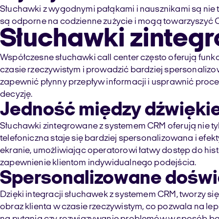
Słuchawki z wygodnymi pałąkami i nausznikami są nie t
są odporne na codzienne zużycie i mogą towarzyszyć Ci 
Słuchawki zinte
Współczesne słuchawki call center często oferują fun
czasie rzeczywistym i prowadzić bardziej spersonaliz
zapewnić płynny przepływ informacji i usprawnić proces
decyzję.
Jedność między dźwięki
Słuchawki zintegrowane z systemem CRM oferują nie tyl
telefoniczna staje się bardziej spersonalizowana i ef
ekranie, umożliwiając operatorowi łatwy dostęp do histo
zapewnienie klientom indywidualnego podejścia.
Spersonalizowane doświa
Dzięki integracji słuchawek z systemem CRM, tworzy s
obraz klienta w czasie rzeczywistym, co pozwala na lep