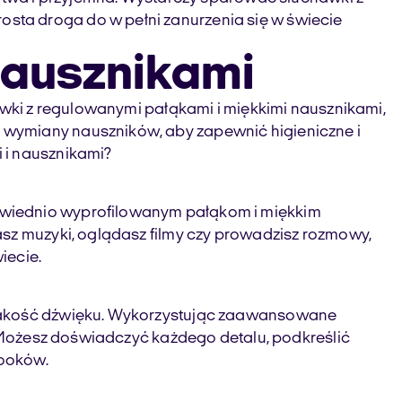
sta droga do w pełni zanurzenia się w świecie
nausznikami
awki z regulowanymi pałąkami i miękkimi nausznikami,
 wymiany nauszników, aby zapewnić higieniczne i
 i nausznikami?
owiednio wyprofilowanym pałąkom i miękkim
asz muzyki, oglądasz filmy czy prowadzisz rozmowy,
iecie.
ą jakość dźwięku. Wykorzystując zaawansowane
. Możesz doświadczyć każdego detalu, podkreślić
booków.