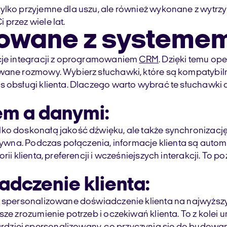
ylko przyjemne dla uszu, ale również wykonane z wytrzy
przez wiele lat.
growane z system
kcje integracji z oprogramowaniem
CRM
. Dzięki temu op
owane rozmowy. Wybierz słuchawki, które są kompatybi
 obsługi klienta. Dlaczego warto wybrać te słuchawki do
em a danymi:
ko doskonałą jakość dźwięku, ale także synchronizację
ektywna. Podczas połączenia, informacje klienta są aut
rii klienta, preferencji i wcześniejszych interakcji. T
dczenie klienta:
ię spersonalizowane doświadczenie klienta na najwyższ
sze zrozumienie potrzeb i oczekiwań klienta. To z kolei