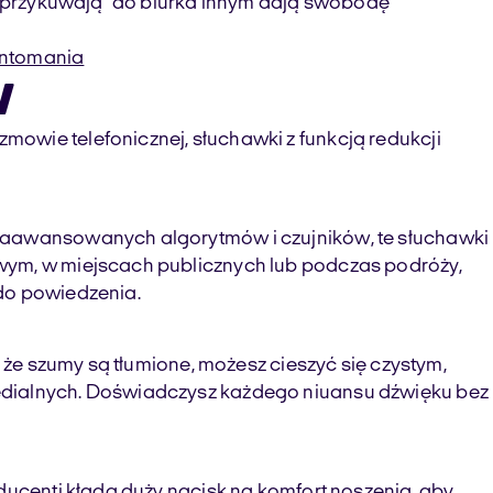
e „przykuwają” do biurka innym dają swobodę
entomania
w
owie telefonicznej, słuchawki z funkcją redukcji
 zaawansowanych algorytmów i czujników, te słuchawki
owym, w miejscach publicznych lub podczas podróży,
 do powiedzenia.
 że szumy są tłumione, możesz cieszyć się czystym,
medialnych. Doświadczysz każdego niuansu dźwięku bez
ducenti kładą duży nacisk na komfort noszenia, aby