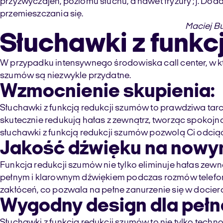
przyzwyczajeń, poziomu słuchu, a nawet fryzury ;). Do
przemieszczania się.
Maciej B
Słuchawki z funkc
W przypadku intensywnego środowiska call center, w kt
szumów są niezwykle przydatne.
Wzmocnienie skupienia:
Słuchawki z funkcją redukcji szumów to prawdziwa tar
skutecznie redukują hałas z zewnątrz, tworząc spokoj
słuchawki z funkcją redukcji szumów pozwolą Ci odcią
Jakość dźwięku na nowy
Funkcja redukcji szumów nie tylko eliminuje hałas zewnę
pełnym i klarownym dźwiękiem podczas rozmów telefon
zakłóceń, co pozwala na pełne zanurzenie się w docier
Wygodny design dla pełn
Słuchawki z funkcją redukcji szumów to nie tylko techn