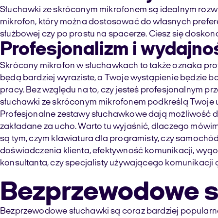
Słuchawki ze skróconym mikrofonem są idealnym rozwią
mikrofon, który można dostosować do własnych preferen
służbowej czy po prostu na spacerze. Ciesz się doskona
Profesjonalizm i wydajno
Skrócony mikrofon w słuchawkach to także oznaka profes
będą bardziej wyraziste, a Twoje wystąpienie będzie ba
pracy. Bez względu na to, czy jesteś profesjonalnym p
słuchawki ze skróconym mikrofonem podkreślą Twoje umi
Profesjonalne zestawy słuchawkowe dają możliwość d
zakładane za ucho. Warto tu wyjaśnić, dlaczego mówimy
są tym, czym klawiatura dla programisty, czy samochód
doświadczenia klienta, efektywność komunikacji, wygo
konsultanta, czy specjalisty używającego komunikacji g
Bezprzewodowe s
Bezprzewodowe słuchawki są coraz bardziej popularne