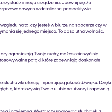
orzystać z innego urządzenia. Upewnij się, że
bezprzewodowych w detalicznej perspektywie.
lędu na to, czy jesteś w biurze, na spacerze czy w
ymania się jednego miejsca. To absolutna wolność,
czy ograniczają Twoje ruchy, możesz cieszyć się
stosowywalne pałąki, które zapewniają doskonałe
e słuchawki oferują imponującą jakość dźwięku. Dzięki
łębią, które ożywią Twoje ulubione utwory i zapewnią
łatwa i przyjemna. Wystarczy sparować słuchawki z