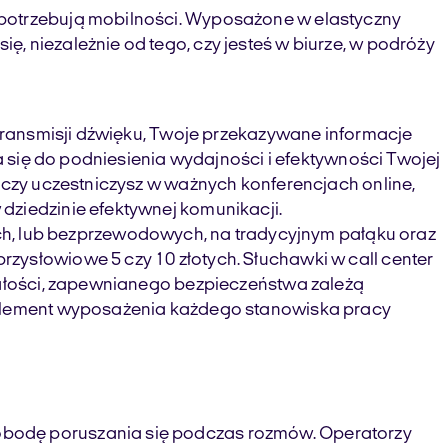
 potrzebują mobilności. Wyposażone w elastyczny
, niezależnie od tego, czy jesteś w biurze, w podróży
 transmisji dźwięku, Twoje przekazywane informacje
ia się do podniesienia wydajności i efektywności Twojej
o czy uczestniczysz w ważnych konferencjach online,
dziedzinie efektywnej komunikacji.
, lub bezprzewodowych, na tradycyjnym pałąku oraz
zysłowiowe 5 czy 10 złotych. Słuchawki w call center
rwałości, zapewnianego bezpieczeństwa zależą
o element wyposażenia każdego stanowiska pracy
obodę poruszania się podczas rozmów. Operatorzy