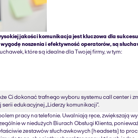
okiej jakości komunikacja jest kluczowa dla sukcesu 
wygodę noszenia i efektywność operatorów, są słuchawk
chawek, które są idealne dla Twojej firmy, w tym:
e Ci dokonać trafnego wyboru systemu call center i zmi
serii edukacyjnej ,,Liderzy komunikacji”.
olem pracy na telefonie. Uwalniają ręce, zwiększają w
zególnie w niedużych Biurach Obsługi Klienta, ponieważ
 właściwie zestawów słuchawkowych (headsets) to pro