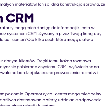
małych materiałów. Ich solidna konstrukcja sprawia, że
em CRM
eratorzy mogą mieć dostęp do informacji klienta w
lne z systemem CRM używanym przez Twoją firmę, aby
 call center? Oto kilka cech, które mogą ułatwić
 z danymi klientów. Dzięki temu, każda rozmowa
omatycznie pobierane z systemu CRM i wyświetlane na
o pozwala na bardziej skuteczne prowadzenie rozmów i
ym poziomie. Operatorzy call center mogą mieć pełny
 umożliwia dostosowanie oferty, udzielanie odpowiedzi