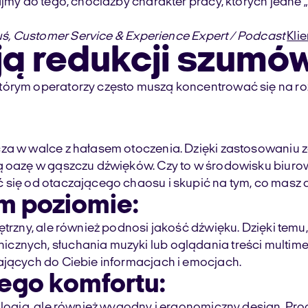
dajmy do tego, chociażby charakter pracy, których jedn
uś,
Customer Service & Experience Expert / Podcast
Kli
ją redukcji szumó
órym operatorzy często muszą koncentrować się na rozm
cza w walce z hałasem otoczenia. Dzięki zastosowaniu
ną oazę w gąszczu dźwięków. Czy to w środowisku biur
ć się od otaczającego chaosu i skupić na tym, co masz
m poziomie:
trzny, ale również podnosi jakość dźwięku. Dzięki temu,
icznych, słuchania muzyki lub oglądania treści multi
ających do Ciebie informacjach i emocjach.
ego komfortu:
ologia, ale również wygodny i ergonomiczny design. Pro