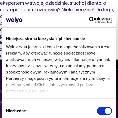
ekspertem w swojej dziedzinie, słuchaj klienta, a
następnie z nim rozmawiaj? Niekoniecznie! Do tego,
aby rzeczywiście była ona skuteczna, powinieneś
zapewnić swoim pracownikom również
odpowiednie, idealne środowisko pracy. Podczas
prezentacji przedstawiono najnowsze badania,
Niniejsza strona korzysta z plików cookie
łączące aspekty jakości obsługi klienta i
Wykorzystujemy pliki cookie do spersonalizowania treści
zaangażowania pracowników w wykonywane
i reklam, aby oferować funkcje społecznościowe i
obowiązki.
analizować ruch w naszej witrynie. Informacje o tym, jak
korzystasz z naszej witryny, udostępniamy partnerom
społecznościowym, reklamowym i analitycznym.
Partnerzy mogą połączyć te informacje z innymi danymi
otrzymanymi od Ciebie lub uzyskanymi podczas
korzystania z ich usług.
Wybór
Niezbędne
zgody