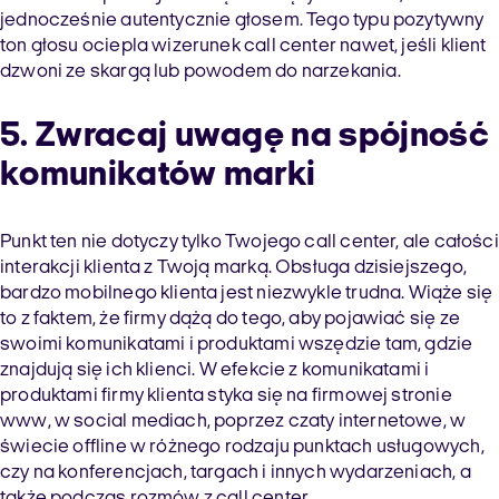
jednocześnie autentycznie głosem. Tego typu pozytywny
ton głosu ociepla wizerunek call center nawet, jeśli klient
dzwoni ze skargą lub powodem do narzekania.
5. Zwracaj uwagę na spójność
komunikatów marki
Punkt ten nie dotyczy tylko Twojego call center, ale całości
interakcji klienta z Twoją marką. Obsługa dzisiejszego,
bardzo mobilnego klienta jest niezwykle trudna. Wiąże się
to z faktem, że firmy dążą do tego, aby pojawiać się ze
swoimi komunikatami i produktami wszędzie tam, gdzie
znajdują się ich klienci. W efekcie z komunikatami i
produktami firmy klienta styka się na firmowej stronie
www, w social mediach, poprzez czaty internetowe, w
świecie offline w różnego rodzaju punktach usługowych,
czy na konferencjach, targach i innych wydarzeniach, a
także podczas rozmów z call center.