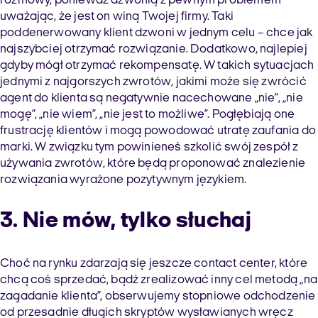
rozmowy, ponieważ dzwonią z pewnym problemem
uważając, że jest on winą Twojej firmy. Taki
poddenerwowany klient dzwoni w jednym celu – chce jak
najszybciej otrzymać rozwiązanie. Dodatkowo, najlepiej
gdyby mógł otrzymać rekompensatę. W takich sytuacjach
jednymi z najgorszych zwrotów, jakimi może się zwrócić
agent do klienta są negatywnie nacechowane „nie”, „nie
mogę”, „nie wiem”, „nie jest to możliwe”. Pogłębiają one
frustrację klientów i mogą powodować utratę zaufania do
marki. W związku tym powinieneś szkolić swój zespół z
używania zwrotów, które będą proponować znalezienie
rozwiązania wyrażone pozytywnym językiem.
3. Nie mów, tylko słuchaj
Choć na rynku zdarzają się jeszcze contact center, które
chcą coś sprzedać, bądź zrealizować inny cel metodą „na
zagadanie klienta”, obserwujemy stopniowe odchodzenie
od przesadnie długich skryptów wysławianych wręcz