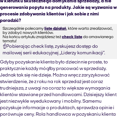
w kierunku skutecznego domykania sprzedaży, a nie
generowania popytu na produkty. Jakie są wyzwania w
procesie zdobywania klientów i jak sobie z nimi
poradzić?
Szczególnie polecamy
listę działań
, które warto zrealizować,
by zdobyć nowych klientów.
Na końcu artykułu znajdziesz też
check listę
do omawianego
tematu!
☝️Pobierając check listę, zyskujesz dostęp do
mailowej serii edukacyjnej ,,Liderzy komunikacji”.
Gdyby pozyskanie klienta było dziecinnie proste, to
praktycznie każdy mógłby pracować w sprzedaży.
Jednak tak się nie dzieje. Można wręcz zaryzykować
stwierdzenie, że z roku na rok sprzedaż jest coraz
trudniejsza, z uwagi na coraz to większe wymagania
klientów stawiane przed handlowcami. Dzisiejszy klient
jest niezwykle wyedukowany i mobilny. Samemu
pozyskuje informacje o produktach, sprawdza opinie i
porównuje ceny. Rola handlowca w pozyskaniu klienta