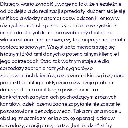
Dlatego, warto zwrócić uwagę na fakt, że niezależnie
od podejścia do realizacji sprzedaży kluczem staje się
unifikacja wiedzy na temat doświadczeń klientów w
różnych kanałach sprzedaży, a przede wszystkim z
miejsc do których firma ma swobodny dostęp.np
własna strona internetowa, czy tez fanpage na portalu
społecznościowym. Wszystkie te miejsca stają się
istotnymi źródłami danych o potencjalnym kliencie i
jego potrzebach. Stąd, tak ważnym staje się dla
sprzedaży zebranie różnych sygnałów o
zachowaniach klientów, rozpoznanie kim są i czy nasz
produkt lub usługa faktycznie rozwiązuje problem
danego klienta i unifikacja powiadomień o
konkretnych zapytaniach pochodzącym z różnych
kanałów, dzięki czemu żadne zapytanie nie zostanie
pozostawione bez odpowiedzi. Taka zmiana modelu
obsługi znacznie zmienia optykę operacji działów
sprzedaży, z racji pracy na tzw „hot leadzie”, który