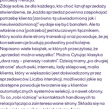
potrzeby i relacja.
Zdaję sobie, że dla każdego, kto choć liznął sprzedaży
stwierdzenie, że „każda sprzedaż powinna zaspokajać
potrzebę klienta (zarówno tą uświadomioną jak i
nieuświadomioną)” wydaje się być banałem. Ale to
właśnie ona (potrzeba) jest kluczowym łącznikiem,
który scala dwie strony transakcji oraz powoduje, że jej
konsekwencje budują podwaliny pod kolejne.
Napisano wiele książek, w których przeczytasz, że
„sprzedać można wszystko”. Można. Cytując klasyka
„dwa razy – pierwszy i ostatni”. Dzisiaj mamy „po drugiej
stronie” słuchawki, internetu, lady sklepowej, maila
klienta, który w większości jest doświadczony przez
sprzedawców. Liczba interakcji, możliwości jakie są
dostępne powoduje tworzenie się u klientów
automatycznych systemów selekcji, a nawet obrony.
To co „robi różnicę” w kontaktach handlowych to
relacja łącząca zainteresowane strony. Składa się na