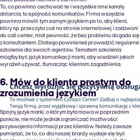
To, co powinno cechować te i wszystkie inne kanały
dotarcia, to spójność komunikatów. Firma wszędzie
powinna mówić tym samym językiem po to, aby klient,
który np. przeczyta coś na stronie internetowej i zadzwoni
do call center, miał pewność, że bez problemu dogada się
z konsultantem. Dlatego powinieneś prowadzić regularne
szkolenia dla swoich agentów. Tematem szkolenia
mógłby być język komunikacji marki, aby wiedzieli jakich
wyrażeń używać, tłumacząc klientom zagadnienia.
6. Mów do klienta prostym do
zrozumienia językiem
Spójny język marki, o którym była mowa w poprzednim
punkcie, nie może jednak ograniczać możliwości
przyswojenia informacji przez klientów. Należy zawsze
pamiętać, że to, co dla naszej branży wydaje się być