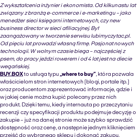
Z wykształcenia inżynier i ekonomista. Od kilkunastu lat
związany z branżą e-commerce i e-marketingu – jako
menedżer sieci księgarni internetowych, czy new
business director w sieci afiliacyjnej. Był
zaangażowany w tworzenie serwisu lubimyczytac.pl.
Od pięciu lat prowadzi własną firmę. Pasjonat nowych
technologii. W wolnym czasie biega – najczęściej z
psem, do pracy jeździ rowerem i od 4 lat jest na diecie
wegańskiej.
BUY.BOX
to usługa typu
„where to buy”
, która pozwala
właścicielom stron internetowych (blogi, portale itp.)
oraz producentom zaprezentować informacje, gdzie i
w jakiej cenie można kupić polecany przez nich
produkt. Dzięki temu, kiedy internauta po przeczytaniu
recenzji czy specyfikacji produktu podejmuje decyzję o
zakupie – już na danej stronie może szybko sprawdzić
dostępność oraz cenę, a następnie jednym kliknięciem
przejść do wybranego sklepu i dokonać zakupu.