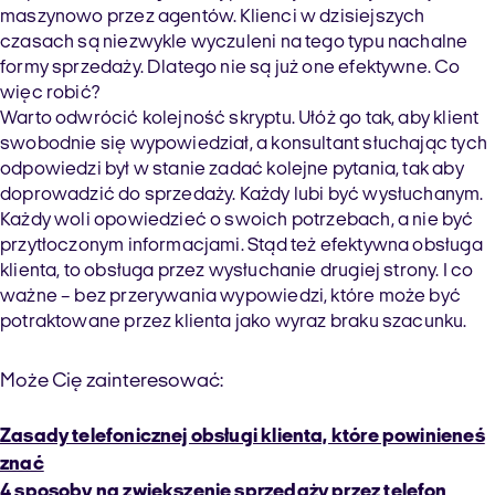
maszynowo przez agentów. Klienci w dzisiejszych
czasach są niezwykle wyczuleni na tego typu nachalne
formy sprzedaży. Dlatego nie są już one efektywne. Co
więc robić?
Warto odwrócić kolejność skryptu. Ułóż go tak, aby klient
swobodnie się wypowiedział, a konsultant słuchając tych
odpowiedzi był w stanie zadać kolejne pytania, tak aby
doprowadzić do sprzedaży. Każdy lubi być wysłuchanym.
Każdy woli opowiedzieć o swoich potrzebach, a nie być
przytłoczonym informacjami. Stąd też efektywna obsługa
klienta, to obsługa przez wysłuchanie drugiej strony. I co
ważne – bez przerywania wypowiedzi, które może być
potraktowane przez klienta jako wyraz braku szacunku.
Może Cię zainteresować:
Zasady telefonicznej obsługi klienta, które powinieneś
znać
4 sposoby na zwiększenie sprzedaży przez telefon