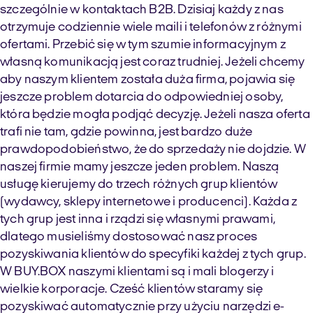
szczególnie w kontaktach B2B. Dzisiaj każdy z nas
otrzymuje codziennie wiele maili i telefonów z różnymi
ofertami. Przebić się w tym szumie informacyjnym z
własną komunikacją jest coraz trudniej. Jeżeli chcemy
aby naszym klientem została duża firma, pojawia się
jeszcze problem dotarcia do odpowiedniej osoby,
która będzie mogła podjąć decyzję. Jeżeli nasza oferta
trafi nie tam, gdzie powinna, jest bardzo duże
prawdopodobieństwo, że do sprzedaży nie dojdzie. W
naszej firmie mamy jeszcze jeden problem. Naszą
usługę kierujemy do trzech różnych grup klientów
(wydawcy, sklepy internetowe i producenci). Każda z
tych grup jest inna i rządzi się własnymi prawami,
dlatego musieliśmy dostosować nasz proces
pozyskiwania klientów do specyfiki każdej z tych grup.
W BUY.BOX naszymi klientami są i mali blogerzy i
wielkie korporacje. Cześć klientów staramy się
pozyskiwać automatycznie przy użyciu narzędzi e-