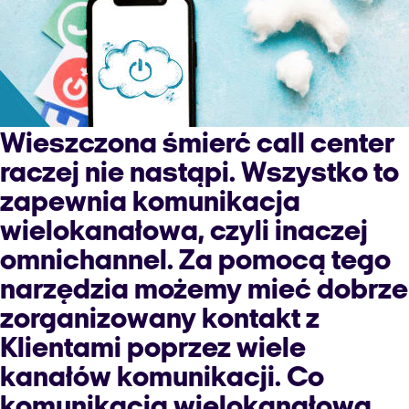
to
jest
i
po
co
nam
Wieszczona śmierć call center
to?”
raczej nie nastąpi. Wszystko to
zapewnia komunikacja
wielokanałowa, czyli inaczej
omnichannel. Za pomocą tego
narzędzia możemy mieć dobrze
zorganizowany kontakt z
Klientami poprzez wiele
kanałów komunikacji. Co
komunikacja wielokanałowa