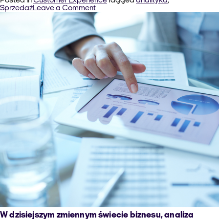
Posted in
Customer Experience
Tagged
analityka
,
on
Sprzedaż
Leave a Comment
Jak
motywować
pracowników
sprzedaży?
W dzisiejszym zmiennym świecie biznesu, analiza