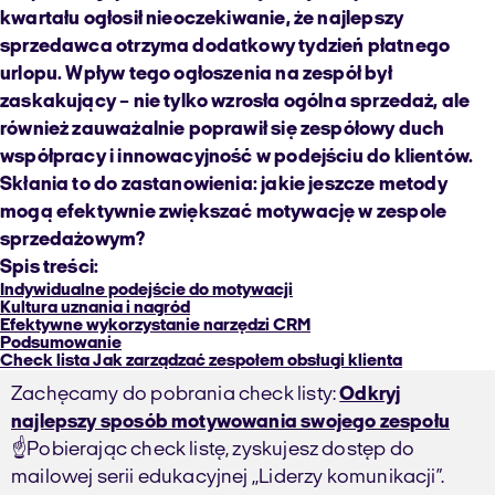
kwartału ogłosił nieoczekiwanie, że najlepszy
sprzedawca otrzyma dodatkowy tydzień płatnego
urlopu. Wpływ tego ogłoszenia na zespół był
zaskakujący – nie tylko wzrosła ogólna sprzedaż, ale
również zauważalnie poprawił się zespółowy duch
współpracy i innowacyjność w podejściu do klientów.
Skłania to do zastanowienia: jakie jeszcze metody
mogą efektywnie zwiększać motywację w zespole
sprzedażowym?
Spis treści:
Indywidualne podejście do motywacji
Kultura uznania i nagród
Efektywne wykorzystanie narzędzi CRM
Podsumowanie
Check lista Jak zarządzać zespołem obsługi klienta
Zachęcamy do pobrania check listy:
Odkryj
najlepszy sposób motywowania swojego zespołu
☝️Pobierając check listę, zyskujesz dostęp do
mailowej serii edukacyjnej ,,Liderzy komunikacji”.