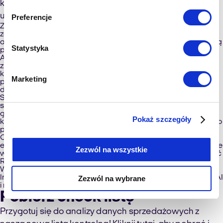
każdy lider zespołu handlowego powinien wziąć pod
uwagę?
Preferencje
Zrozumienie i integracja danych:
Menedżerowie muszą
zapewnić, że dane z różnych źródeł są skutecznie integrowane i
analizowane. Zrozumienie, skąd dane pochodzą i jak są ze sobą
Statystyka
powiązane, pozwala na dokładniejsze ich wykorzystanie.
Analiza trendów i adaptacja strategii:
Świat biznesu ciągle się
zmienia, a zrozumienie obecnych i przyszłych trendów jest
kluczowe dla zachowania konkurencyjności. Menedżerowie
Marketing
powinni na bieżąco analizować tendencje rynkowe i
dostosowywać do nich strategie sprzedażowe.
Segmentacja rynku i personalizacja oferty:
Dokładna
segmentacja klientów umożliwia skierowanie zasobów tam,
gdzie przynoszą one największy zwrot. Personalizacja
Pokaż szczegóły
komunikacji i ofert na podstawie analizy danych może znacząco
poprawić efektywność sprzedaży.
Optymalizacja działań marketingowych:
Przez monitoring
efektywności różnych kampanii marketingowych i inwestowanie
Zezwól na wszystkie
w te, które generują najlepsze wyniki, można znacznie zwiększyć
ROI.
Wykorzystanie nowoczesnych narzędzi technologicznych:
Inwestycje w zaawansowane narzędzia analityczne, takie jak AI
Zezwól na wybrane
i machine learning.
Pobierz check listę
Przygotuj się do analizy danych sprzedażowych z