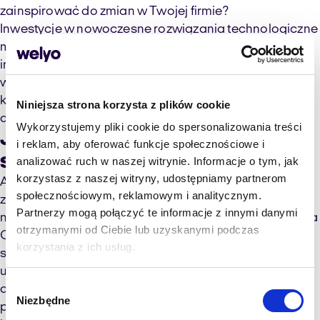
zainspirować do zmian w Twojej firmie?
Inwestycje w nowoczesne rozwiązania technologiczne
mogą być kosztowne, ale ich długoterminowy zwrot z
inwestycji może znacznie przewyższać początkowe
wydatki. Jak zbalansować koszty i potencjalne
korzyści z wdrożenia zaawansowanych narzędzi
Niniejsza strona korzysta z plików cookie
analitycznych?
Wykorzystujemy pliki cookie do spersonalizowania treści
Jak analizować dane
i reklam, aby oferować funkcje społecznościowe i
sprzedażowe?
analizować ruch w naszej witrynie. Informacje o tym, jak
korzystasz z naszej witryny, udostępniamy partnerom
Analiza danych sprzedażowych to więcej niż tylko
społecznościowym, reklamowym i analitycznym.
zbieranie liczbowych wskaźników; to strategiczne
Partnerzy mogą połączyć te informacje z innymi danymi
narzędzie, które może kształtować przyszłość firmy. Dla
otrzymanymi od Ciebie lub uzyskanymi podczas
CEO i menedżerów, efektywne wykorzystanie danych
korzystania z ich usług.
sprzedażowych nie tylko zwiększa zyski, ale również
umożliwia lepsze zrozumienie rynku, optymalizację
Wybór
działań marketingowych i dopasowanie oferty do
Niezbędne
zgody
potrzeb klientów. Jakie są kluczowe aspekty, które