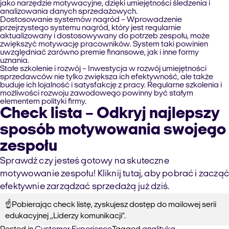
jako narzędzie motywacyjne, dzięki umiejętności śledzenia i
analizowania danych sprzedażowych.
Dostosowanie systemów nagród
– Wprowadzenie
przejrzystego systemu nagród, który jest regularnie
aktualizowany i dostosowywany do potrzeb zespołu, może
zwiększyć motywację pracowników. System taki powinien
uwzględniać zarówno premie finansowe, jak i inne formy
uznania.
Stałe szkolenie i rozwój –
Inwestycja w rozwój umiejętności
sprzedawców nie tylko zwiększa ich efektywność, ale także
buduje ich lojalność i satysfakcję z pracy. Regularne szkolenia i
możliwości rozwoju zawodowego powinny być stałym
elementem polityki firmy.
Check lista – Odkryj najlepszy
sposób motywowania swojego
zespołu
Sprawdź czy jesteś gotowy na skuteczne
motywowanie zespołu! Kliknij tutaj, aby pobrać i zacząć
efektywnie zarządzać sprzedażą już dziś.
☝️Pobierając check listę, zyskujesz dostęp do mailowej serii
edukacyjnej ,,Liderzy komunikacji”.