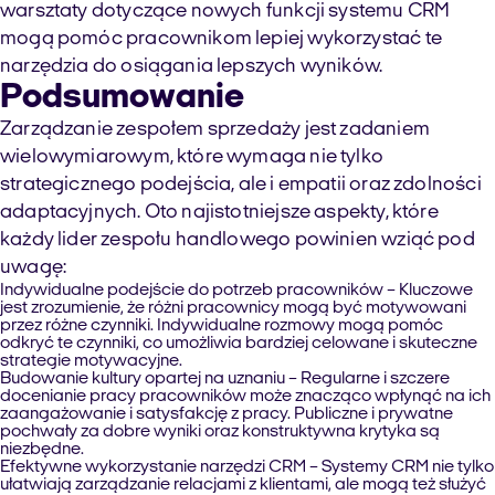
warsztaty dotyczące nowych funkcji systemu CRM
mogą pomóc pracownikom lepiej wykorzystać te
narzędzia do osiągania lepszych wyników.
Podsumowanie
Zarządzanie zespołem sprzedaży jest zadaniem
wielowymiarowym, które wymaga nie tylko
strategicznego podejścia, ale i empatii oraz zdolności
adaptacyjnych. Oto najistotniejsze aspekty, które
każdy lider zespołu handlowego powinien wziąć pod
uwagę:
Indywidualne podejście do potrzeb pracowników
– Kluczowe
jest zrozumienie, że różni pracownicy mogą być motywowani
przez różne czynniki. Indywidualne rozmowy mogą pomóc
odkryć te czynniki, co umożliwia bardziej celowane i skuteczne
strategie motywacyjne.
Budowanie kultury opartej na uznaniu
– Regularne i szczere
docenianie pracy pracowników może znacząco wpłynąć na ich
zaangażowanie i satysfakcję z pracy. Publiczne i prywatne
pochwały za dobre wyniki oraz konstruktywna krytyka są
niezbędne.
Efektywne wykorzystanie narzędzi CRM
– Systemy CRM nie tylko
ułatwiają zarządzanie relacjami z klientami, ale mogą też służyć