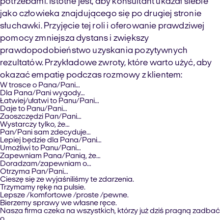
potrzebami. Istotne jest, aby konsultant ukazał siebie
jako człowieka znajdującego się po drugiej stronie
słuchawki. Przyjęcie tej roli i oferowanie prawdziwej
pomocy zmniejsza dystans i zwiększy
prawdopodobieństwo uzyskania pozytywnych
rezultatów. Przykładowe zwroty, które warto użyć, aby
okazać empatię podczas rozmowy z klientem:
W trosce o Pana/Pani…
Dla Pana/Pani wygody…
Łatwiej/ułatwi to Panu/Pani…
Daje to Panu/Pani…
Zaoszczędzi Pan/Pani…
Wystarczy tylko, że…
Pan/Pani sam zdecyduje…
Lepiej będzie dla Pana/Pani…
Umożliwi to Panu/Pani…
Zapewniam Pana/Panią, że…
Doradzam/zapewniam o…
Otrzyma Pan/Pani…
Cieszę się ze wyjaśniliśmy te zdarzenia.
Trzymamy rękę na pulsie.
Lepsze /komfortowe /proste /pewne.
Bierzemy sprawy we własne ręce.
Nasza firma czeka na wszystkich, którzy już dziś pragną zadbać
o…