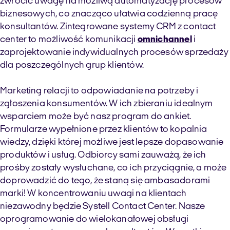
zwrócić uwagę na możliwą automatyzację procesów
biznesowych, co znacząco ułatwia codzienną pracę
konsultantów. Zintegrowane systemy CRM z contact
center to możliwość komunikacji
omnichannel
i
zaprojektowanie indywidualnych procesów sprzedaży
dla poszczególnych grup klientów.
Marketing relacji to odpowiadanie na potrzeby i
zgłoszenia konsumentów. W ich zbieraniu idealnym
wsparciem może być nasz program do ankiet.
Formularze wypełnione przez klientów to kopalnia
wiedzy, dzięki której możliwe jest lepsze dopasowanie
produktów i usług. Odbiorcy sami zauważą, że ich
prośby zostały wysłuchane, co ich przyciągnie, a może
doprowadzić do tego, że staną się ambasadorami
marki! W koncentrowaniu uwagi na klientach
niezawodny będzie Systell Contact Center. Nasze
oprogramowanie do wielokanałowej obsługi