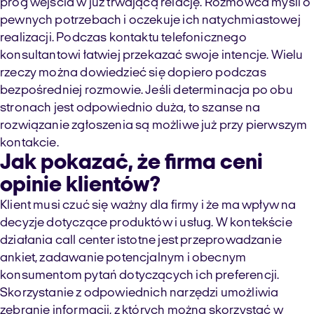
próg wejścia w już trwającą relację. Rozmówca myśli o
pewnych potrzebach i oczekuje ich natychmiastowej
realizacji. Podczas kontaktu telefonicznego
konsultantowi łatwiej przekazać swoje intencje. Wielu
rzeczy można dowiedzieć się dopiero podczas
bezpośredniej rozmowie. Jeśli determinacja po obu
stronach jest odpowiednio duża, to szanse na
rozwiązanie zgłoszenia są możliwe już przy pierwszym
kontakcie.
Jak pokazać, że firma ceni
opinie klientów?
Klient musi czuć się ważny dla firmy i że ma wpływ na
decyzje dotyczące produktów i usług. W kontekście
działania call center istotne jest przeprowadzanie
ankiet, zadawanie potencjalnym i obecnym
konsumentom pytań dotyczących ich preferencji.
Skorzystanie z odpowiednich narzędzi umożliwia
zebranie informacji, z których można skorzystać w