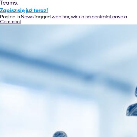
Teams.
Zapisz się już teraz!
Posted in
News
Tagged
webinar
,
wirtualna centrala
Leave a
on
Comment
Zapraszamy
na
darmowy
webinar
“Wirtualna
centrala
od
kuchni”