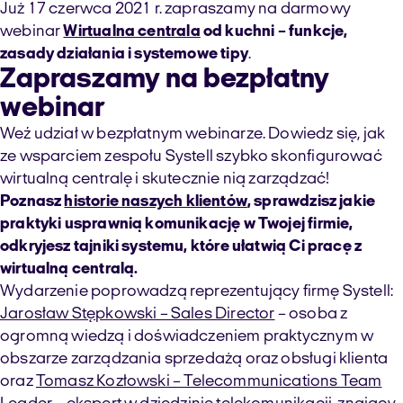
Już 17 czerwca 2021 r. zapraszamy na darmowy
webinar
Wirtualna centrala
od kuchni – funkcje,
zasady działania i systemowe tipy
.
Zapraszamy na bezpłatny
webinar
Weź udział w bezpłatnym webinarze. Dowiedz się, jak
ze wsparciem zespołu Systell szybko skonfigurować
wirtualną centralę i skutecznie nią zarządzać!
Poznasz
historie naszych klientów
, sprawdzisz jakie
praktyki usprawnią komunikację w Twojej firmie,
odkryjesz tajniki systemu, które ułatwią Ci pracę z
wirtualną centralą.
Wydarzenie poprowadzą reprezentujący firmę Systell:
Jarosław Stępkowski – Sales Director
– osoba z
ogromną wiedzą i doświadczeniem praktycznym w
obszarze zarządzania sprzedażą oraz obsługi klienta
oraz
Tomasz Kozłowski – Telecommunications Team