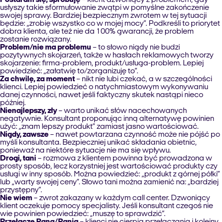
Postaram się, spróbuję
– klient dzwoniący z problemem, gdy
usłyszy takie sformułowanie zwątpi w pomyślne zakończenie
swojej sprawy. Bardziej bezpiecznym zwrotem w tej sytuacji
będzie: „zrobię wszystko co w mojej mocy”. Podkreśli to priorytet
dobra klienta, ale też nie da 100% gwarancji, że problem
zostanie rozwiązany.
Problem/nie ma problemu
– to słowo nigdy nie budzi
pozytywnych skojarzeń, także w hasłach reklamowych tworzy
skojarzenie: firma-problem, produkt/usługa-problem. Lepiej
powiedzieć: „załatwię to/zorganizuję to”.
Za chwilę, za moment
– nikt nie lubi czekać, a w szczególności
klienci. Lepiej powiedzieć o natychmiastowym wykonywaniu
danej czynności, nawet jeśli faktyczny skutek nastąpi nieco
później.
Nienajlepszy, zły
– warto unikać słów nacechowanych
negatywnie. Konsultant proponując inną alternatywę powinien
użyć: „znam lepszy produkt” zamiast jasno wartościować.
Nigdy, zawsze
– nawet powtarzana czynność może nie pójść po
myśli konsultanta. Bezpieczniej unikać składania obietnic,
ponieważ na niektóre sytuacje nie ma się wpływu.
Drogi, tani
– rozmowa z klientem powinna być prowadzona w
prosty sposób, lecz korzystniej jest wartościować produkty czy
usługi w inny sposób. Można powiedzieć: „produkt z górnej półki”
lub „warty swojej ceny”. Słowo tani można zamienić na: „bardziej
przystępny”.
Nie wiem
– zwrot zakazany w każdym call center. Dzwoniący
klient oczekuje pomocy specjalisty. Jeśli konsultant czegoś nie
wie powinien powiedzieć: „muszę to sprawdzić”.