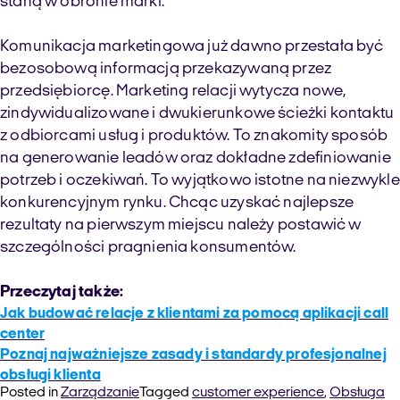
staną w obronie marki.
Komunikacja marketingowa już dawno przestała być
bezosobową informacją przekazywaną przez
przedsiębiorcę. Marketing relacji wytycza nowe,
zindywidualizowane i dwukierunkowe ścieżki kontaktu
z odbiorcami usług i produktów. To znakomity sposób
na generowanie leadów oraz dokładne zdefiniowanie
potrzeb i oczekiwań. To wyjątkowo istotne na niezwykle
konkurencyjnym rynku. Chcąc uzyskać najlepsze
rezultaty na pierwszym miejscu należy postawić w
szczególności pragnienia konsumentów.
Przeczytaj także:
Jak budować relacje z klientami za pomocą aplikacji call
center
Poznaj najważniejsze zasady i standardy profesjonalnej
obsługi klienta
Posted in
Zarządzanie
Tagged
customer experience
,
Obsługa