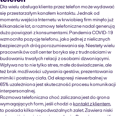
Dla wielu obsługa klienta przez telefon może wydawać
się przestarzałym kanałem kontaktu. Jednak od
momentu wejścia Internetu w krwiobieg firm minęło już
kilkanaście lat, a rozmowy telefoniczne nadal generują
dużo powiązań z konsumentami. Pandemia COVID-19
wzmocniła pozycję telefonu, jako jednej z nielicznych
bezpiecznych dróg porozumiewania się. Niestety wielu
pracowników call center boryka się z trudnościami w
budowaniu trwałych relacji z osobami dzwoniącymi.
Wpływa na to nie tylko stres, małe doświadczenie, ale
też brak możliwości używania gestów, prezentowania
mimiki i postawy ciała. Od ekspresji niewerbalnej w
65% uzależniona jest skuteczność procesu komunikacji
interpersonalnej.
Rozmowa telefoniczna choć zaliczana jest do grona
wymagających form, jeśli chodzi o
kontakt z klientem
,
to posiada kilka niepodważalnych zalet. Zawiera niski