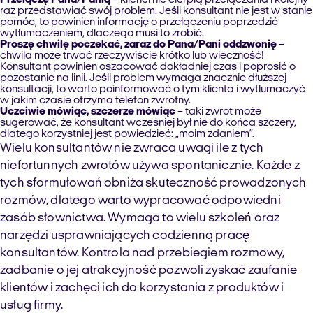
Przełączę Pana/Panią
– klienci nie cierpią przełączania i kolejny
raz przedstawiać swój problem. Jeśli konsultant nie jest w stanie
pomóc, to powinien informację o przełączeniu poprzedzić
wytłumaczeniem, dlaczego musi to zrobić.
Proszę chwilę poczekać, zaraz do Pana/Pani oddzwonię
–
chwila może trwać rzeczywiście krótko lub wieczność!
Konsultant powinien oszacować dokładniej czas i poprosić o
pozostanie na linii. Jeśli problem wymaga znacznie dłuższej
konsultacji, to warto poinformować o tym klienta i wytłumaczyć
w jakim czasie otrzyma telefon zwrotny.
Uczciwie mówiąc, szczerze mówiąc
– taki zwrot może
sugerować, że konsultant wcześniej był nie do końca szczery,
dlatego korzystniej jest powiedzieć: „moim zdaniem”.
Wielu konsultantów nie zwraca uwagi ile z tych
niefortunnych zwrotów używa spontanicznie. Każde z
tych sformułowań obniża skuteczność prowadzonych
rozmów, dlatego warto wypracować odpowiedni
zasób słownictwa. Wymaga to wielu szkoleń oraz
narzędzi usprawniających codzienną pracę
konsultantów. Kontrola nad przebiegiem rozmowy,
zadbanie o jej atrakcyjność pozwoli zyskać zaufanie
klientów i zachęci ich do korzystania z produktów i
usług firmy.