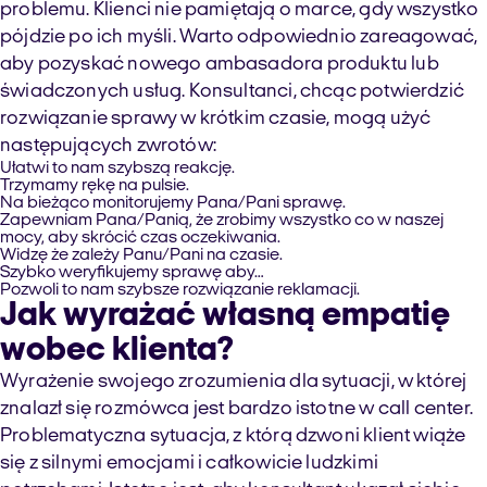
problemu. Klienci nie pamiętają o marce, gdy wszystko
pójdzie po ich myśli. Warto odpowiednio zareagować,
aby pozyskać nowego ambasadora produktu lub
świadczonych usług. Konsultanci, chcąc potwierdzić
rozwiązanie sprawy w krótkim czasie, mogą użyć
następujących zwrotów:
Ułatwi to nam szybszą reakcję.
Trzymamy rękę na pulsie.
Na bieżąco monitorujemy Pana/Pani sprawę.
Zapewniam Pana/Panią, że zrobimy wszystko co w naszej
mocy, aby skrócić czas oczekiwania.
Widzę że zależy Panu/Pani na czasie.
Szybko weryfikujemy sprawę aby…
Pozwoli to nam szybsze rozwiązanie reklamacji.
Jak wyrażać własną empatię
wobec klienta?
Wyrażenie swojego zrozumienia dla sytuacji, w której
znalazł się rozmówca jest bardzo istotne w call center.
Problematyczna sytuacja, z którą dzwoni klient wiąże
się z silnymi emocjami i całkowicie ludzkimi