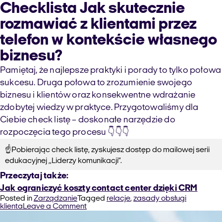
Checklista Jak skutecznie
rozmawiać z klientami przez
telefon w kontekście własnego
biznesu?
Pamiętaj, że najlepsze praktyki i porady to tylko połowa
sukcesu. Druga połowa to zrozumienie swojego
biznesu i klientów oraz konsekwentne wdrażanie
zdobytej wiedzy w praktyce. Przygotowaliśmy dla
Ciebie check listę – doskonałe narzędzie do
rozpoczęcia tego procesu 👇👇👇
☝️Pobierając check listę, zyskujesz dostęp do mailowej serii
edukacyjnej ,,Liderzy komunikacji”.
Przeczytaj także:
Jak ograniczyć koszty contact center dzięki CRM
Posted in
Zarządzanie
Tagged
relacje
,
zasady obsługi
on
klienta
Leave a Comment
Jak