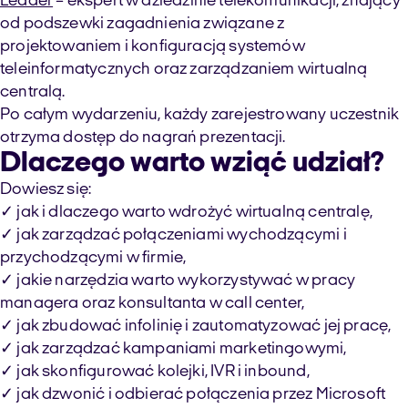
Leader
– ekspert w dziedzinie telekomunikacji, znający
od podszewki zagadnienia związane z
projektowaniem i konfiguracją systemów
teleinformatycznych oraz zarządzaniem wirtualną
centralą.
Po całym wydarzeniu, każdy zarejestrowany uczestnik
otrzyma dostęp do nagrań prezentacji.
Dlaczego warto wziąć udział?
Dowiesz się:
✓ jak i dlaczego warto wdrożyć wirtualną centralę,
✓ jak zarządzać połączeniami wychodzącymi i
przychodzącymi w firmie,
✓ jakie narzędzia warto wykorzystywać w pracy
managera oraz konsultanta w call center,
✓ jak zbudować infolinię i zautomatyzować jej pracę,
✓ jak zarządzać kampaniami marketingowymi,
✓ jak skonfigurować kolejki, IVR i inbound,
✓ jak dzwonić i odbierać połączenia przez Microsoft