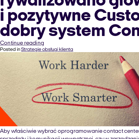
rywalizowano głów
i pozytywne Cust
dobry system Con
“6
Continue reading
Posted in
Strategie obsługi klienta
powodów,
dla
których
dobre
Contact
Center
to
dobre
Customer
Experience”
Aby właściwie wybrać oprogramowanie contact center, n