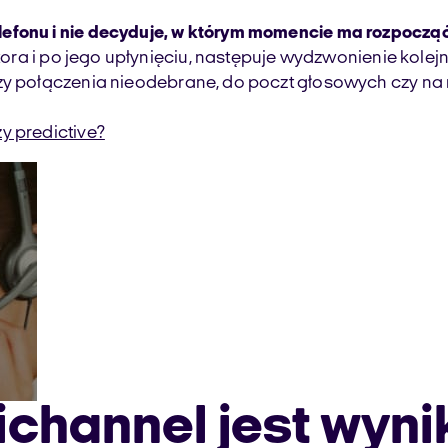
lefonu i nie decyduje, w którym momencie ma rozpoczą
atora i po jego upłynięciu, następuje wydzwonienie kole
zy połączenia nieodebrane, do poczt głosowych czy na 
y predictive?
channel jest wyni