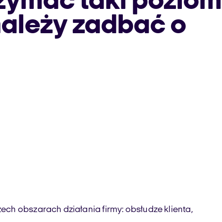
zymać taki poziom
należy zadbać o
ch obszarach działania firmy: obsłudze klienta,