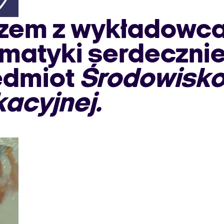
zem z wykładowca
rmatyki serdeczni
edmiot
Środowisko
kacyjnej.