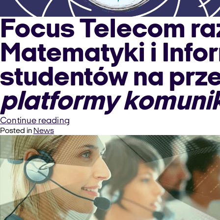
Focus Telecom ra
Matematyki i Info
studentów na prz
platformy komuni
“Środowisko
Continue reading
Posted in
News
wielokanałowej
platformy
komunikacyjnej
–
ćwiczenia
na
Uniwersytecie
Łódzkim”