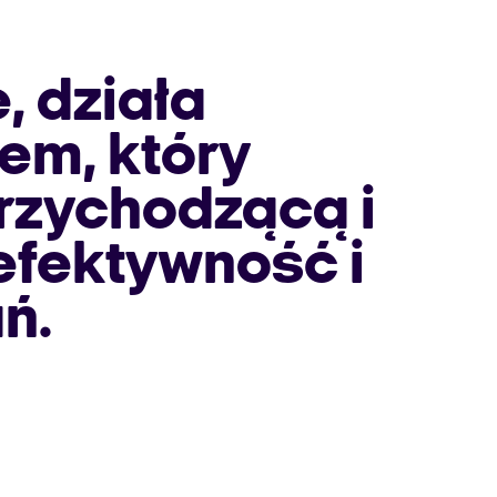
, działa
em, który
przychodzącą i
efektywność i
ń.