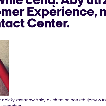
nie ceną. Aby utr
omer Experience, 
tact Center.
ależy zastanowić się, jakich zmian potrzebujemy w trze