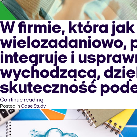
W firmie, która ja
wielozadaniowo, p
integruje i uspra
wychodzącą, dzię
skuteczność pode
“Skuteczność
Continue reading
Posted in
Case Study
i
efektywność:
Call
Center