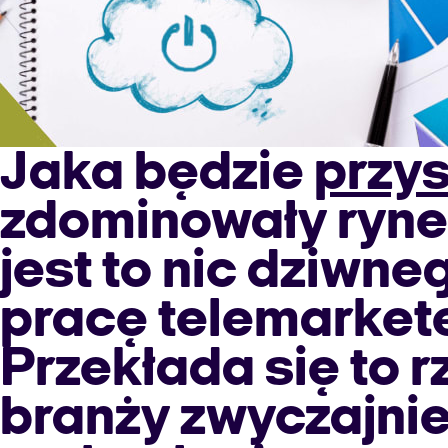
House
case
study”
Jaka będzie
przys
zdominowały rynek 
jest to nic dziwn
pracę telemarkete
Przekłada się to r
branży zwyczajni