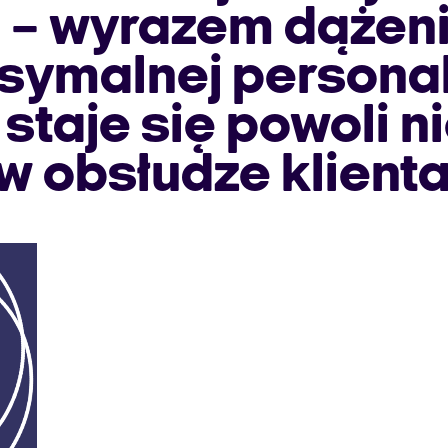
– wyrazem dążenia
symalnej personali
 staje się powoli 
 w obsłudze klienta