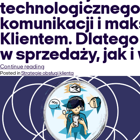
technologicznego 
komunikacji i mak
Klientem. Dlatego
w sprzedaży, jak i
“Komunikacja
Continue reading
Posted in
Strategie obsługi klienta
omnichannel.
Co
wprowadza
do
call
center?”