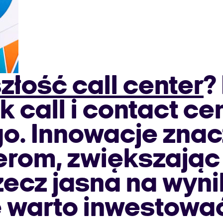
złość call center
?
call i contact cen
ego. Innowacje zna
rom, zwiększając 
zecz jasna na wynik
e warto inwestowa