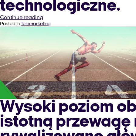
technologiczne.
“Jak
Continue reading
Posted in
Telemarketing
rysuje
się
przyszłość
call
center?”
Wysoki poziom ob
istotną przewagę n