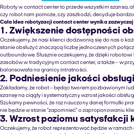
Roboty w contact center to przede wszystkim szansa, ale
czy robot nam pomoże, czy zaszkodzi, decyduje bardzo
Cała idea robotyzacji contact center wynika zazwyczaj 
1.
Zwiększenie dostępności obs
Oczekujemy, że nasi klienci dodzwonią się do nas o każd
stanie obsłużyć znaczącą liczbę jednoczesnych połącz
outboundowe. Słusznie oczekujemy, że dzięki robotowi 
zasobów w tradycyjnym contact center, a także – w pr
balansowała na granicy intratności.
2.
Podniesienie jakości obsług
Zakładamy, że robot – będąc tworem pozbawionym ludzki
szansę na ciągły i systematyczny wzrost jakości obsług
Szukamy pewności, że raz nauczony danej formułki prawnej
nie będzie w stanie “zapomnieć” o zaproponowaniu kli
3.
Wzrost poziomu satysfakcji 
Oczekujemy, że robot reprezentować będzie w ramach 