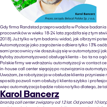
Gdy firma Randstad przeprowadziła w Polsce badania 
pracowników w wieku 18-24 lata zgodziła się z tym stwi
2018). Już tylko w tym badaniu widać, jak olbrzymi pote
Automatyzację jako zagrożenie odbiera tylko 13% osób d
sami pracownicy nie doszukują się w automatyzacji jak
byłoby zautomatyzować obsługę klienta – bo ta na ogó
Polskie firmy we wdrażaniu automatyzacji w contact c
in-house call center sięgają po rozwiązania automatyz
Uważam, że robotyzacja w obsłudze klienta przyniesie
sposób pozwoli nam obsłużyć klienta szybko i profesjon
więc automatyzacja będzie robiona tylko dlatego, że tak
Karol Bancerz
branżą call center związany od 12 lat. Od ponad 10 lat