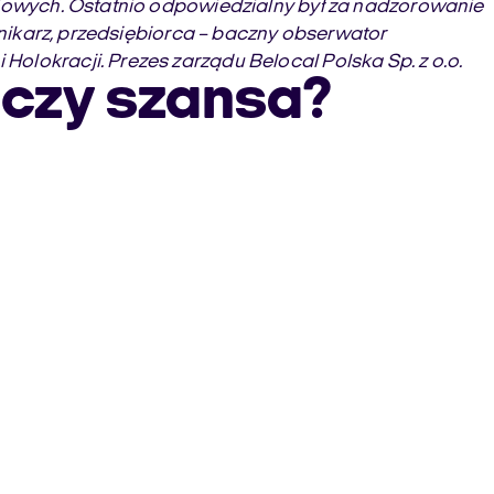
eniowych. Ostatnio odpowiedzialny był za nadzorowanie
ennikarz, przedsiębiorca – baczny obserwator
olokracji. Prezes zarządu Belocal Polska Sp. z o.o.
e czy szansa?