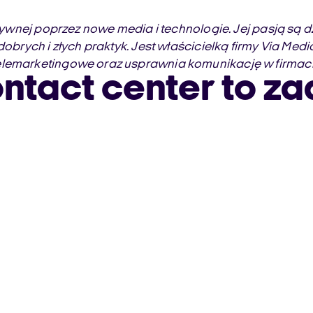
aktywnej poprzez nowe media i technologie. Jej pasją s
obrych i złych praktyk. Jest właścicielką firmy Via Media
telemarketingowe oraz usprawnia komunikację w firmac
ntact center to za