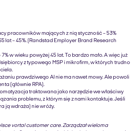
racy pracowników mających z nią styczność – 53%
 55 lat – 45%. (Randstad Employer Brand Research
 7% w wieku powyżej 45 lat. To bardzo mało. A więc już
siębiorcy z typowego MSP i mikrofirm, w których trudno
ciela.
drażaniu prawdziwego AI nie ma nawet mowy. Ale powoli
enta (głównie RPA).
utomatyzacja traktowana jako narzędzie we właściwy
zania problemu, z którym się z nami kontaktuje. Jeśli
ra ją wdraża) nie wróży.
olsce vortal customer care. Zarządzał wieloma