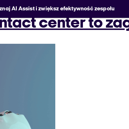
znaj AI Assist i zwiększ efektywność zespołu
ntact center to za
:
Novembe
jesteśmy Welyo
baza wiedzy
pomoc