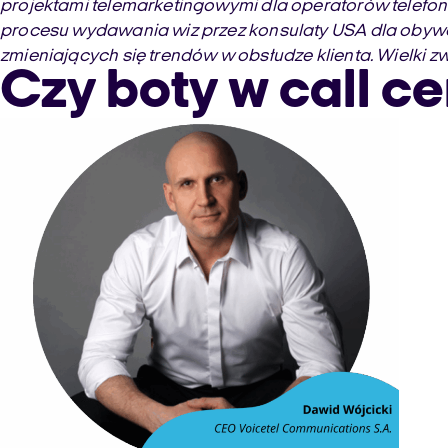
projektami telemarketingowymi dla operatorów telefoni
procesu wydawania wiz przez konsulaty USA dla obywatel
zmieniających się trendów w obsłudze klienta. Wielki 
Czy boty w call c