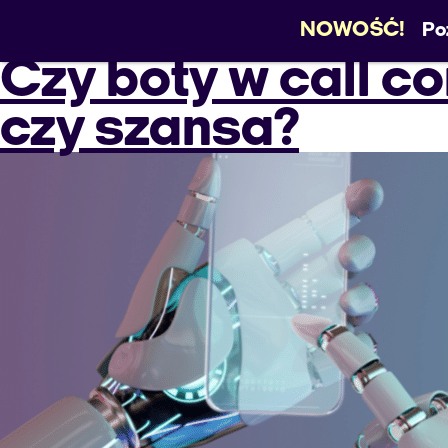
NOWOŚĆ!
Po
Czy boty w call co
Month
produkty
case studies
czy szansa?