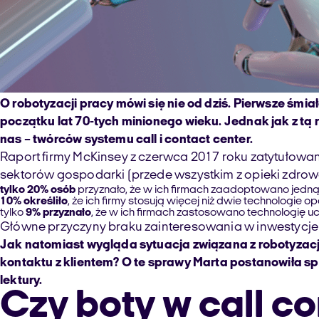
O robotyzacji pracy mówi się nie od dziś. Pierwsze śm
początku lat 70-tych minionego wieku. Jednak jak z tą r
nas – twórców systemu call i contact center.
Raport firmy McKinsey z czerwca 2017 roku zatytułowany 
sektorów gospodarki (przede wszystkim z opieki zdrowotn
tylko 20% osób
przyznało, że w ich firmach zaadoptowano jedną 
10% określiło
, że ich firmy stosują więcej niż dwie technologie op
tylko
9% przyznało
, że w ich firmach zastosowano technologię 
Główne przyczyny braku zainteresowania w inwestycje w
Jak natomiast wygląda sytuacja związana z robotyzacją 
kontaktu z klientem? O te sprawy Marta postanowiła 
lektury.
Czy boty w call co