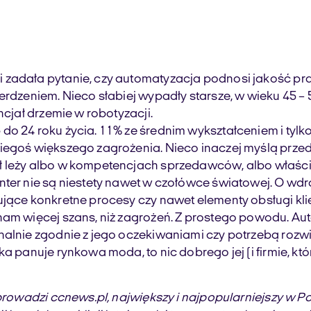
i zadała pytanie, czy automatyzacja podnosi jakość p
erdzeniem. Nieco słabiej wypadły starsze, w wieku 45 –
ncjał drzemie w robotyzacji.
o 24 roku życia. 11% ze średnim wykształceniem i tylko
iegoś większego zagrożenia. Nieco inaczej myślą przed
ł leży albo w kompetencjach sprzedawców, albo właści
enter nie są niestety nawet w czołówce światowej. O w
ujące konkretne procesy czy nawet elementy obsługi kli
 nam więcej szans, niż zagrożeń. Z prostego powodu. A
alnie zgodnie z jego oczekiwaniami czy potrzebą rozwią
a panuje rynkowa moda, to nic dobrego jej (i firmie, któ
 prowadzi ccnews.pl, największy i najpopularniejszy w P