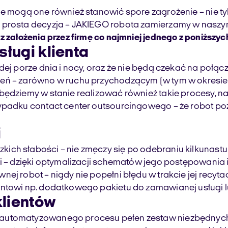
 mogą one również stanowić spore zagrożenie – nie tylko 
 prosta decyzja – JAKIEGO robota zamierzamy w naszym 
z założenia przez firmę co najmniej jednego z poniższyc
ługi klienta
ej porze dnia i nocy, oraz że nie będą czekać na połącz
eń – zarówno w ruchu przychodzącym (w tym w okresie 
będziemy w stanie realizować również takie procesy, n
zypadku contact center outsourcingowego – że robot p
i
ch słabości – nie zmęczy się po odebraniu kilkunastu 
i – dzięki optymalizacji schematów jego postępowania i
 robot – nigdy nie popełni błędu w trakcie jej recytacji
entowi np. dodatkowego pakietu do zamawianej usługi l
klientów
automatyzowanego procesu pełen zestaw niezbędnych k