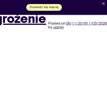
Dowiedz się więcej
grożenie
r 2018
Posted on
06/11/2018
11/03/2026
222 289 289
Umów prezentację
by
admin