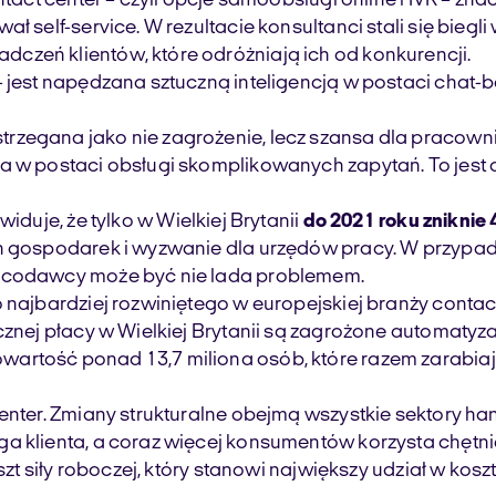
tact center – czyli opcje samoobsługi online i IVR – zna
 self-service. W rezultacie konsultanci stali się biegli
czeń klientów, które odróżniają ich od konkurencji.
– jest napędzana sztuczną inteligencją w postaci chat-
trzegana jako nie zagrożenie, lecz szansa dla pracow
a w postaci obsługi skomplikowanych zapytań. To jest o
iduje, że tylko w Wielkiej Brytanii
do 2021 roku zniknie
h gospodarek i wyzwanie dla urzędów pracy. W przypadk
racodawcy może być nie lada problemem.
najbardziej rozwiniętego w europejskiej branży contact c
cznej płacy w Wielkiej Brytanii są zagrożone automatyz
rtość ponad 13,7 miliona osób, które razem zarabiają o
enter. Zmiany strukturalne obejmą wszystkie sektory ha
a klienta, a coraz więcej konsumentów korzysta chętni
oszt siły roboczej, który stanowi największy udział w ko