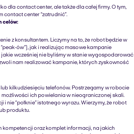
dla contact center, ale także dla całej firmy. O tym,
contact center “zatrudnić”.
h celów:
enie z konsultantem. Liczymy na to, że robot będzie w
“peak-ów”), jak i realizując masowe kampanie
a jakie wcześniej nie byliśmy w stanie wygospodarować
ozwoli nam realizować kampanie, których zyskowność
lub kilkudziesięciu telefonów. Postrzegamy w robocie
 możliwości ich powielania w nieograniczonej skali.
 i nie “połknie” istotnego wyrazu. Wierzymy, że robot
ub produktu.
ompetencji oraz komplet informacji, na jakich