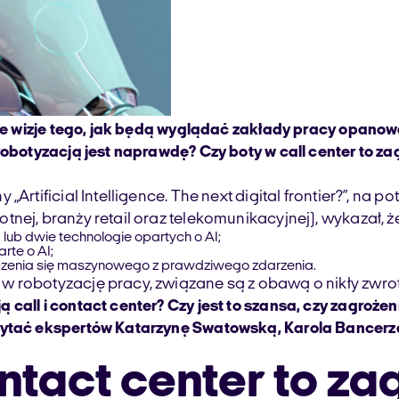
iałe wizje tego, jak będą wyglądać zakłady pracy opano
obotyzacją jest naprawdę? Czy boty w call center to zag
„Artificial Intelligence. The next digital frontier?”, n
ej, branży retail oraz telekomunikacyjnej), wykazał, że
lub dwie technologie opartych o AI;
arte o AI;
uczenia się maszynowego z prawdziwego zdarzenia.
 robotyzację pracy, związane są z obawą o nikły zwrot 
call i contact center? Czy jest to szansa, czy zagroże
spytać ekspertów Katarzynę Swatowską, Karola Bancer
ntact center to za