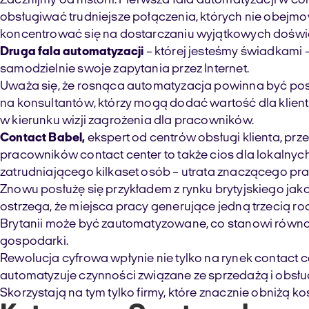
Zacznijmy od historii. Pierwsza fala automatyzacji w con
obsługiwać trudniejsze połączenia, których nie obejmował
koncentrować się na dostarczaniu wyjątkowych doświad
Druga fala automatyzacji
– której jesteśmy świadkami 
samodzielnie swoje zapytania przez Internet.
Uważa się, że rosnąca automatyzacja powinna być pos
na konsultantów, którzy mogą dodać wartość dla klient
w kierunku wizji zagrożenia dla pracowników.
Contact Babel,
ekspert od centrów obsługi klienta, przew
pracowników contact center to także cios dla lokalnyc
zatrudniającego kilkaset osób – utrata znaczącego p
Znowu posłużę się przykładem z rynku brytyjskiego jako 
ostrzega, że miejsca pracy generujące jedną trzecią ro
Brytanii może być zautomatyzowane, co stanowi równowa
gospodarki.
Rewolucja cyfrowa wpłynie nie tylko na rynek contact c
automatyzuje czynności związane ze sprzedażą i obsług
Skorzystają na tym tylko firmy, które znacznie obniżą k