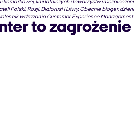
i komórkowej, linii lotniczych i towarzystw ubezpiecz
i Polski, Rosji, Białorusi i Litwy. Obecnie bloger, dzi
zwolennik wdrażania Customer Experience Management i H
enter to zagrożeni