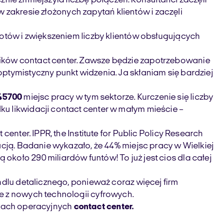
cznie zmniejszyła liczbę połączeń. Konsultanci zaczęli
 w zakresie złożonych zapytań klientów i zaczęli
botów i zwiększeniem liczby klientów obsługujących
ników contact center. Zawsze będzie zapotrzebowanie
ptymistyczny punkt widzenia. Ja skłaniam się bardziej
 45700
miejsc pracy w tym sektorze. Kurczenie się liczby
u likwidacji contact center w małym mieście –
enter. IPPR, the Institute for Public Policy Research
acją. Badanie wykazało, że 44% miejsc pracy w Wielkiej
koło 290 miliardów funtów! To już jest cios dla całej
ndlu detalicznego, ponieważ coraz więcej firm
e z nowych technologii cyfrowych.
sztach operacyjnych
contact center.