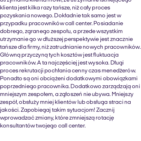
utrzymania klienta mówi, że utrzymanie istniejącego
klienta jest kilka razy tańsze, niż cały proces
pozyskania nowego. Dokładnie tak samo jest w
przypadku pracowników call center. Posiadanie
dobrego, zgranego zespołu, a przede wszystkim
utrzymanie go w dłuższej perspektywie jest znacznie
tańsze dla firmy, niż zatrudnianie nowych pracowników.
Główną przyczyną tych kosztów jest fluktuacja
pracowników. A ta najczęściej jest wysoka. Długi
proces rekrutacji pochłania cenny czas menedżerów.
Ponadto są oni obciążeni dodatkowymi obowiązkami
poprzedniego pracownika. Dodatkowo zarządzają oni
mniejszym zespołem, a zgłoszeń nie ubywa. Mniejszy
zespół, obsłuży mniej klientów lub obsługa straci na
jakości. Zapobiegaj takim sytuacjom! Zacznij
wprowadzać zmiany, które zmniejszą rotację
konsultantów twojego call center.