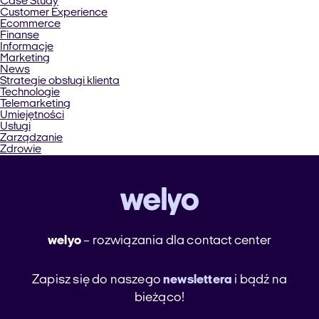
Case Study
Customer Experience
Ecommerce
Finanse
Informacje
Marketing
News
Strategie obsługi klienta
Technologie
Telemarketing
Umiejętności
Usługi
Zarządzanie
Zdrowie
welyo
– rozwiązania dla contact center
Zapisz się do naszego
newslettera
i bądź na
bieżąco!