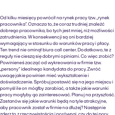
Od kilku miesięcy powrócił na rynek pracy tzw. „rynek
pracownika”. Oznacza to, że coraz trudniej znaleźć
dobrego pracownika, bo tych jest mniej, niż możliwości
zatrudnienia. W konsekwencji są oni bardziej
wymagający w stosunku do warunków pracy i płacy.
Ten trend nie ominął biura call center. Dodatkowo, te z
reguły nie cieszą się dobrymi opiniami. Co więc zrobić?
Powinieneś zacząć od wykreowania w firmie tzw.
„persony” idealnego kandydata do pracy. Zwróć
uwagę jakie powinien mieć wykształcenie i
doświadczenie. Spróbuj postawić się na jego miejscu i
pomyśl ile on mógłby zarabiać, a także jakie warunki
pracy mogłyby go zainteresować. Planuj na przyszłość.
Zastanów się jakie warunki będą na tyle atrakcyjne,
aby pracownik został w firmie na dłużej? Następnie
zderz to z rzeczywistością i porównaj, czy do tej pory