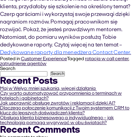
klienta, przydałoby się szkolenie na określony temat?
Czerp garściami i wykorzystaj swoje przewagi dzięki
nagraniom rozmów. Pomagaj pracownikom się
rozwijać. Pokaż, że jesteś prawdziwym mentorem.
Natomiast, do pomiaru wyników posłużą Tobie
dedykowane raporty. Czytaj więcej na ten temat –
Dedykowane raporty dla menedżera Contact Center.
Posted in
Customer Experience
Tagged
rotacja w call center
,
zatrudnienie agentów
Search
Search
Recent Posts
Maj w Welyo: mniej szukania, więcej działania
Czy warto automatyzować przypomnienia o terminach w
hotelach i gabinetach?
Jak usprawnić obsługę zwrotów i reklamacji dzięki AI?
Dlaczego połączenie komunikacji z Twoim systemem CRM to
klucz do lepszych doświadczeń klienta?
Obsługa klienta biznesowego a indywidualnego – jak
technologia pomaga wygrywać w obu światach?
Recent Comments