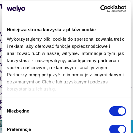
wiekowej
Niniejsza strona korzysta z plików cookie
W każdej firmie przeprowadza się szkolenia.
Wykorzystujemy pliki cookie do spersonalizowania treści
Wewnętrzne szkolenia są przeznaczone dla nowych
i reklam, aby oferować funkcje społecznościowe i
pracowników, czyli szkolenia wstępne oraz dla tych z
analizować ruch w naszej witrynie. Informacje o tym, jak
dłuższym stażem, czyli szkolenia rozwijające. Jeśli
korzystasz z naszej witryny, udostępniamy partnerom
stworzyłeś już profil idealnego kandydata do pracy, to
społecznościowym, reklamowym i analitycznym.
wiesz w jakim mniej więcej powinien być on wieku.
Partnerzy mogą połączyć te informacje z innymi danymi
Dopasuj tryb prowadzenia szkoleń tak, aby
otrzymanymi od Ciebie lub uzyskanymi podczas
odpowiadał on potrzebom danego pokolenia. Jeśli np.
korzystania z ich usług.
zatrudniasz osoby 40+, to z reguły są one
przyzwyczajone do wykładów. Natomiast u pokolenia
Wybór
Millenialsów lepiej sprawdzi się interaktywna forma
Niezbędne
zgody
prowadzenia zajęć np. warsztaty w grupach.
Preferencje