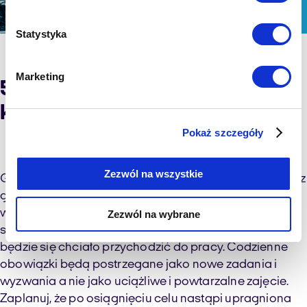
Statystyka
Marketing
5. Stosuj grywalizację wśród
konsultantów
Pokaż szczegóły
Zezwól na wszystkie
Grywalizacja ma na celu przeniesienie mechanizmów z
gier w świat zadań biznesowych. Pracowanie nad tzw.
współczynnikiem grywalności pozwoli w prosty
Zezwól na wybrane
sposób sprawić, że pracownikom coraz bardziej
będzie się chciało przychodzić do pracy. Codzienne
obowiązki będą postrzegane jako nowe zadania i
wyzwania a nie jako uciążliwe i powtarzalne zajęcie.
Zaplanuj, że po osiągnięciu celu nastąpi upragniona