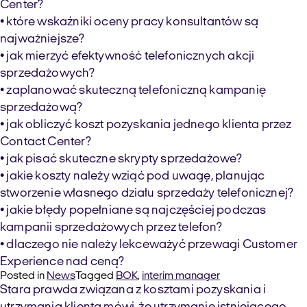
Center?
• które wskaźniki oceny pracy konsultantów są
najważniejsze?
• jak mierzyć efektywność telefonicznych akcji
sprzedażowych?
• zaplanować skuteczną telefoniczną kampanię
sprzedażową?
• jak obliczyć koszt pozyskania jednego klienta przez
Contact Center?
• jak pisać skuteczne skrypty sprzedażowe?
• jakie koszty należy wziąć pod uwagę, planując
stworzenie własnego działu sprzedaży telefonicznej?
• jakie błędy popełniane są najczęściej podczas
kampanii sprzedażowych przez telefon?
• dlaczego nie należy lekceważyć przewagi Customer
Experience nad ceną?
Posted in
News
Tagged
BOK
,
interim manager
Stara prawda związana z kosztami pozyskania i